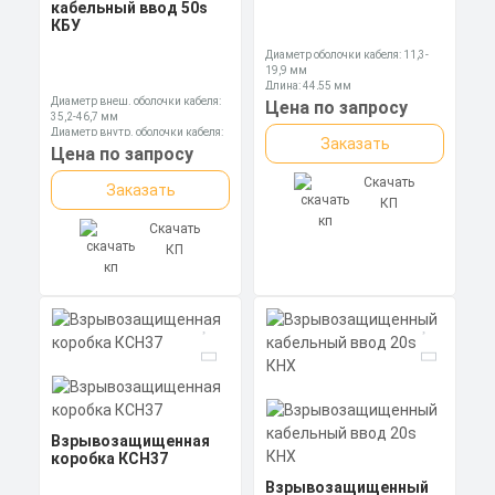
кабельный ввод 50s
КБУ
Диаметр оболочки кабеля: 11,3-
19,9 мм
Длина: 44,55 мм
Диаметр внеш. оболочки кабеля:
Ключ: 36 мм
Цена по запросу
35,2-46,7 мм
Диаметр внутр. оболочки кабеля:
Заказать
31,5-38,2 мм
Цена по запросу
Длина: 104,25 мм
Скачать
Заказать
КП
Скачать
КП
Взрывозащищенная
коробка КСН37
Взрывозащищенный