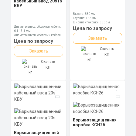
кабельный ввод 20s16
КБУ
Высота: 380 мм
Глубина: 167 мм
Ширина упаковки: 380 см
Диаметр внеш. оболочки кабеля:
Цена по запросу
6,1-13,1 мм
Диаметр внутр. оболочки кабеля:
Заказать
3,1-8,6 мм
Цена по запросу
Длина: 84,2 мм
Скачать
Заказать
КП
Скачать
КП
Взрывозащищенная
коробка КСН26
Взрывозащищенный