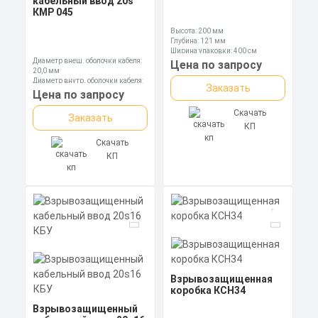
кабельный ввод 20s
КМР 045
Высота: 200 мм
Глубина: 121 мм
Ширина упаковки: 400 см
Диаметр внеш. оболочки кабеля:
Цена по запросу
20,0 мм
Диаметр внутр. оболочки кабеля:
Заказать
13,9 мм
Цена по запросу
Диаметр оболочки кабеля: 6,1-11,7
мм
Скачать
Заказать
КП
Скачать
КП
Взрывозащищенная
коробка КСН34
Взрывозащищенный