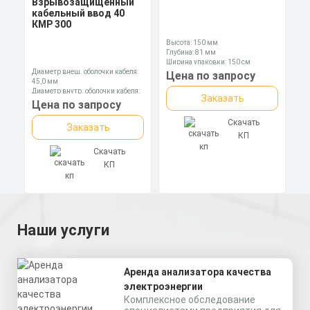
Взрывозащищенный
кабельный ввод 40
КМР 300
Высота: 150 мм
Глубина: 81 мм
Ширина упаковки: 150 см
Диаметр внеш. оболочки кабеля:
Цена по запросу
45,0 мм
Диаметр внутр. оболочки кабеля:
Заказать
36,4 мм
Цена по запросу
Диаметр оболочки кабеля: 23,6-
32,1 мм
Скачать
Заказать
КП
Скачать
КП
Наши услуги
Аренда анализатора качества
электроэнергии
Комплексное обследование