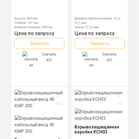
Высота: 380 мм
Диаметр оболочки кабеля: 23,6-
Глубина: 161 мм
32,1 мм
Ширина упаковки: 380 см
Длина: 52,25 мм
Ключ: 50 мм
Цена по запросу
Цена по запросу
Заказать
Заказать
Скачать
Скачать
КП
КП
Взрывозащищенная
коробка КСН03