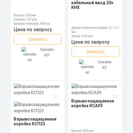
кабельный ввод 20s
КНХ
Высота: 300 мм
Глубина: 167 мм
Ширина упаковки: 600 см
Диаметр оболочки кабеля: 6,1-11,7
Цена по запросу
мм
Длина: 36,8 мм
Заказать
Ключ: 24 мм
Цена по запросу
Скачать
Заказать
КП
Скачать
КП
Взрывозащищенная
коробка КСА39
Взрывозащищенная
коробка КСП23
Высота: 600 мм