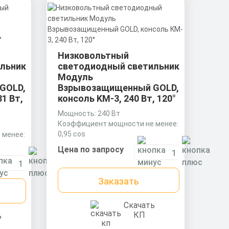
Низковольтный
льник
светодиодный светильник
Модуль
GOLD,
Взрывозащищенный GOLD,
81 Вт,
консоль KM-3, 240 Вт, 120°
Мощность: 240 Вт
Коэффициент мощности не менее:
0,95 cos
 менее:
Материал корпуса:
Цена по запросу
Экструдированный алюминиевый
профиль (анодированный),
ниевый
рассеиватель поликарбонат.
Заказать
а
ладкой.
Скачать
КП
ь