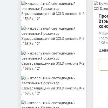
Про
Взр
конс
Мощно
Коэф
0,95 
Матер
Цена
Экст
профи
втори
(ПММА