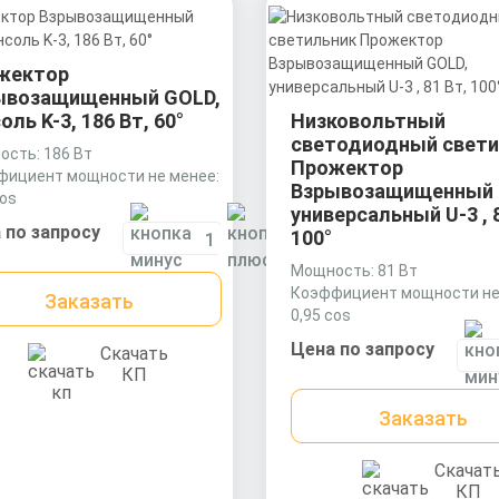
жектор
ывозащищенный GOLD,
оль K-3, 186 Вт, 60°
Низковольтный
светодиодный свети
сть: 186 Вт
Прожектор
фициент мощности не менее:
Взрывозащищенный 
cos
универсальный U-3 , 
иал корпуса:
 по запросу
100°
рудированный алюминиевый
ль (анодированный),
Мощность: 81 Вт
чная оптика из акрила
Коэффициент мощности не
Заказать
) с силиконовой прокладкой.
0,95 cos
Материал корпуса:
Цена по запросу
Скачать
Экструдированный алюми
КП
профиль (анодированный),
вторичная оптика из акрил
Заказать
(ПММА) с силиконовой прок
Скачат
КП