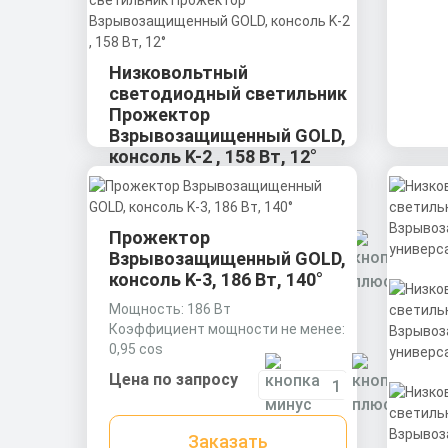
Низковольтный
светодиодный светильник
Прожектор
Взрывозащищенный GOLD,
консоль K-2 , 158 Вт, 12°
Мощность: 158 Вт
Коэффициент мощности не менее:
0,95 cos
Прожектор
Материал корпуса:
Цена по запросу
Взрывозащищенный GOLD,
Экструдированный алюминиевый
консоль K-3, 186 Вт, 140°
профиль (анодированный),
вторичная оптика из акрила
Мощность: 186 Вт
Заказать
(ПММА) с силиконовой прокладкой.
Коэффициент мощности не менее:
0,95 cos
Скачать
Материал корпуса:
Цена по запросу
КП
Экструдированный алюминиевый
профиль (анодированный),
вторичная оптика из акрила
Заказать