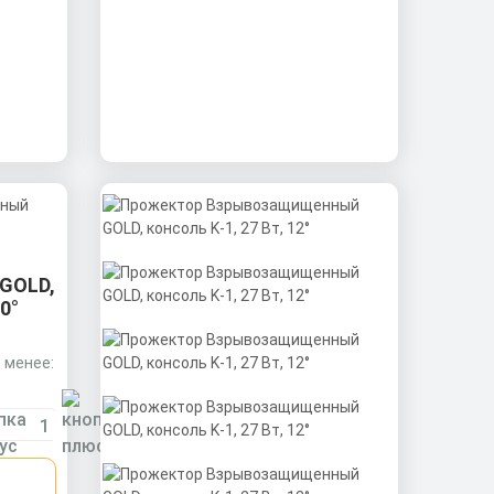
GOLD,
0°
 менее:
ниевый
а