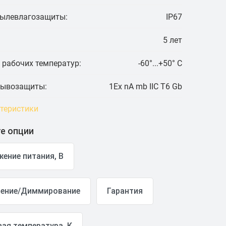
пылевлагозащиты:
IP67
5 лет
 рабочих температур:
-60°...+50° C
рывозащиты:
1Ex nA mb IIC T6 Gb
ктеристики
е опции