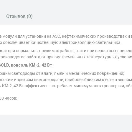
Отзывов (0)
дули для установки на АЗС, нефтехимических производствах и в
о обеспечивает качественную электроизоляцию светильника.
ак при нормальных режимах работы, так и при вероятных поврежд
роизводства работают при экстремальных температурных условиях
D, консоль KM-2, 42 Вт:
щим светодиоды от влаги, пыли и механических повреждений;
ысоким индексом цветопередачи, наиболее близким к естественно
M-2, 42 Вт эффективен: потребляет минимум электроэнергии, об
00 часов;