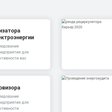
изатора
ектроэнергии
ледование
редприятия для
тивности вас
овизора
ледование
редприятия для
ктивности