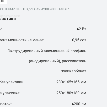
038
SS-ST-KM2-018-1EX/2EX-42-4200-4000-140-67
ор экономии
ристики
:
42 Вт
ент мощности не менее:
0,95 cos
Экструдированный алюминиевый профиль
(анодированный), рассеиватель
поликарбонат
без упаковки:
230x165x165 мм
в упаковке:
250x180x180 мм
поток:
4200 лм