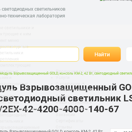
ь светодиодных светильников
рно-техническая лаборатория
е светильники и
ктующие к ним
рхитектурные
ветильники
Найти
репления
омплектующие
шленные
Продукция по сериям
Модуль Взрывозащищенный GOLD, консоль KM-2, 42 Вт, светодиодный светил
ьники
Услуги
озащищенные
О компании
уль Взрывозащищенный GOLD
ьники и
История компании
 светодиодный светильник L
ование
Статьи
Наши сотрудники
/2EX-42-4200-4000-140-67
Наши партнеры
зрывозащищенные
Вакансии
ветодиодные
Сертификаты
ветильники
Отзывы
зрывозащищенные