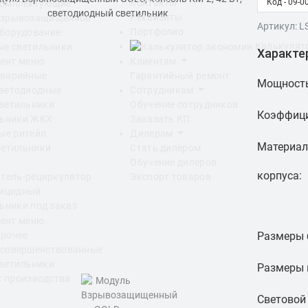
Код - 09-0
Контакты
омплектующие
Реквизиты
зрывозащищенное
Артикул: L
Портфолио
борудование
Калькулят
е светильники
Характе
Клиентам
Гарантийный ремонт
варийные
Мощность
Сотрудникам
ветодиодные
Обучение сотрудников
ветильники
Коэффици
Заказать КП
льники ЖКХ
Дилерам
ые ритейл
Материал
Стать дилером
ветильники
Обучение дилеров
корпуса:
Экспорт товаров
тель-рециркулятор
рицидный
ьники под заказ
Размеры 
рочее
совершенствованные
ветильники
Размеры 
с производства
Световой 