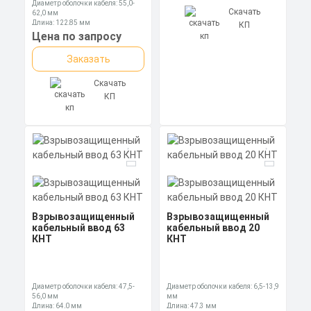
Диаметр оболочки кабеля: 55,0-
Скачать
62,0 мм
Длина: 122,85 мм
КП
Ключ: 85 мм
Цена по запросу
Заказать
Скачать
КП
Взрывозащищенный
Взрывозащищенный
кабельный ввод 63
кабельный ввод 20
КНТ
КНТ
Диаметр оболочки кабеля: 47,5-
Диаметр оболочки кабеля: 6,5-13,9
56,0 мм
мм
Длина: 64,0 мм
Длина: 47,3 мм