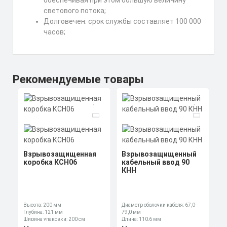
обеспечивая при этом большую величину
светового потока;
Долговечен: срок службы составляет 100 000
часов;
Рекомендуемые товары
Взрывозащищенная
Взрывозащищенный
коробка КСН06
кабельный ввод 90
КНН
Высота: 200 мм
Диаметр оболочки кабеля: 67,0-
Глубина: 121 мм
79,0 мм
Ширина упаковки: 200 см
Длина: 110,6 мм
Ключ: 110 мм