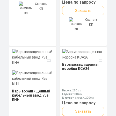
Ключ: 27 мм
Цена по запросу
Скачать
КП
Заказать
Скачать
КП
Взрывозащищенная
коробка КСА26
Взрывозащищенный
Высота: 230 мм
Глубина: 180 мм
кабельный ввод 75s
Ширина упаковки: 200 см
КНН
Цена по запросу
Заказать