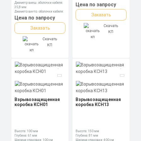
Диаметр внеш. оболочки кабеля:
Цена по запросу
35,8 мм
Диаметр внутр. оболочки кабеля:
Заказать
28,1 мм
Цена по запросу
Диаметр оболочки кабеля: 17,0-
26,2 мм
Скачать
Заказать
КП
Скачать
КП
Взрывозащищенная
Взрывозащищенная
коробка КСН01
коробка КСН13
Высота: 100 мм
Высота: 150 мм
Глубина: 61 мм
Глубина: 81 мм
Ширина упаковки: 100 см
Ширина упаковки: 400 см