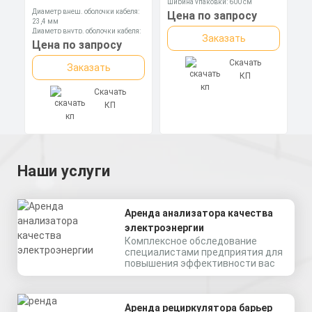
Ширина упаковки: 600 см
Диаметр внеш. оболочки кабеля:
Цена по запросу
23,4 мм
Диаметр внутр. оболочки кабеля:
Заказать
16,9 мм
Цена по запросу
Диаметр оболочки кабеля: 6,5-13,9
мм
Скачать
Заказать
КП
Скачать
КП
Наши услуги
Аренда анализатора качества
электроэнергии
Комплексное обследование
специалистами предприятия для
повышения эффективности вас
Аренда рециркулятора барьер