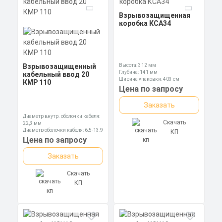
Взрывозащищенная
коробка КСА34
Взрывозащищенный
Высота: 312 мм
Глубина: 141 мм
кабельный ввод 20
Ширина упаковки: 403 см
КМР 110
Цена по запросу
Заказать
Диаметр внутр. оболочки кабеля:
Скачать
22,3 мм
Диаметр оболочки кабеля: 6,5-13,9
КП
мм
Цена по запросу
Дииаметр МР наруж.,мм: 28,5
Заказать
Скачать
КП