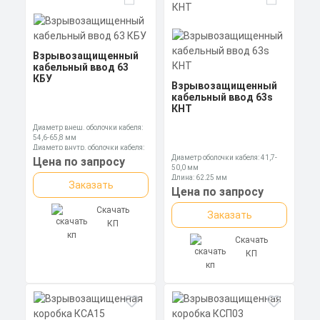
Взрывозащищенный
кабельный ввод 63
КБУ
Взрывозащищенный
кабельный ввод 63s
КНТ
Диаметр внеш. оболочки кабеля:
54,6-65,8 мм
Диаметр внутр. оболочки кабеля:
47,5-56,0 мм
Диаметр оболочки кабеля: 41,7-
Цена по запросу
Длина: 110,3 мм
50,0 мм
Длина: 62,25 мм
Заказать
Ключ: 70 мм
Цена по запросу
Скачать
Заказать
КП
Скачать
КП