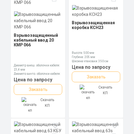
Взрывозащищенная
коробка КСН23
Взрывозащищенный
кабельный ввод 20
КМР 066
Высота: 500 мм
Глубина: 205 мм
Ширина упаковки: 350 см
Диаметр внеш. оболочки кабеля:
Цена по запросу
23,4 мм
Диаметр внутр. оболочки кабеля:
Заказать
16,9 мм
Цена по запросу
Диаметр оболочки кабеля: 6,5-13,9
мм
Скачать
Заказать
КП
Скачать
КП