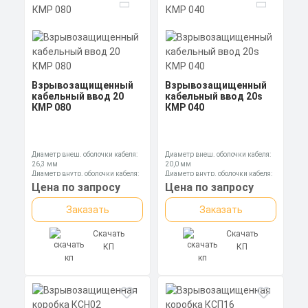
Взрывозащищенный
Взрывозащищенный
кабельный ввод 20
кабельный ввод 20s
КМР 080
КМР 040
Диаметр внеш. оболочки кабеля:
Диаметр внеш. оболочки кабеля:
26,3 мм
20,0 мм
Диаметр внутр. оболочки кабеля:
Диаметр внутр. оболочки кабеля:
20,0 мм
13,0 мм
Цена по запросу
Цена по запросу
Диаметр оболочки кабеля: 6,5-13,9
Диаметр оболочки кабеля: 6,1-11,7
мм
мм
Заказать
Заказать
Скачать
Скачать
КП
КП