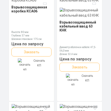
Взрывозащищенная
коробка КСА06
Взрывозащищенный
кабельный ввод 63
КНК
Высота: 80 мм
Глубина: 57 мм
Ширина упаковки: 175 см
Цена по запросу
Диаметр оболочки кабеля: 47,5-
56,0 мм
Заказать
Длина: 53,4 мм
Ключ: 75 мм
Цена по запросу
Скачать
КП
Заказать
Скачать
КП