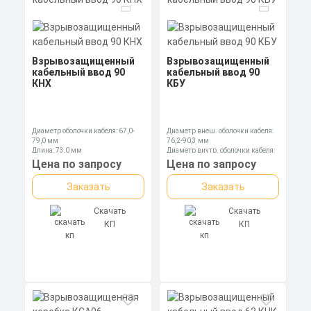
Взрывозащищенный
Взрывозащищенный
кабельный ввод 90
кабельный ввод 90
КНХ
КБУ
Диаметр оболочки кабеля: 67,0-
Диаметр внеш. оболочки кабеля:
79,0 мм
76,2-90,3 мм
Длина: 73,0 мм
Диаметр внутр. оболочки кабеля:
Ключ: 110 мм
67,0-79,0 мм
Цена по запросу
Цена по запросу
Длина: 151,5 мм
Заказать
Заказать
Скачать
Скачать
КП
КП