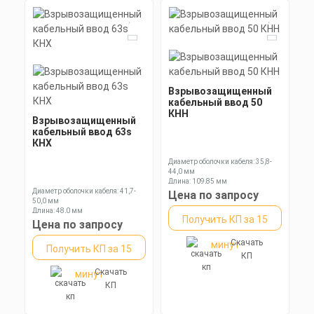
Взрывозащищенный
кабельный ввод 50
КНН
Взрывозащищенный
кабельный ввод 63s
КНХ
Диаметр оболочки кабеля: 35,8-
44,0 мм
Длина: 109,85 мм
Диаметр оболочки кабеля: 41,7-
Ключ: 60 мм
Цена по запросу
50,0 мм
Длина: 48,0 мм
Получить КП за 15
Ключ: 70 мм
Цена по запросу
Скачать
минут
Получить КП за 15
КП
Скачать
минут
КП