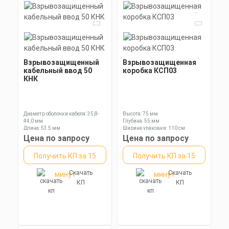
Взрывозащищенный
Взрывозащищенная
кабельный ввод 50
коробка КСП03
КНК
Диаметр оболочки кабеля: 35,8-
Высота: 75 мм
44,0 мм
Глубина: 55 мм
Длина: 53,5 мм
Ширина упаковки: 110 см
Ключ: 60 мм
Цена по запросу
Цена по запросу
Получить КП за 15
Получить КП за 15
Скачать
Скачать
минут
минут
КП
КП