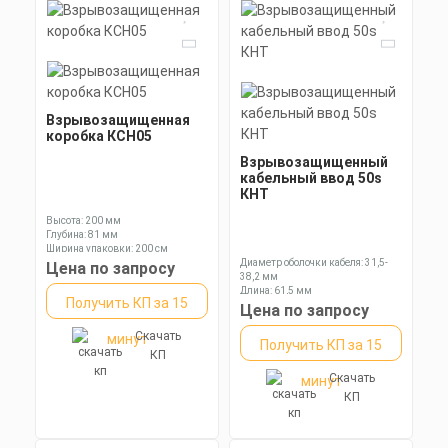
Взрывозащищенная
коробка КСН05
Взрывозащищенный
кабельный ввод 50s
КНТ
Высота: 200 мм
Глубина: 81 мм
Ширина упаковки: 200 см
Диаметр оболочки кабеля: 31,5-
Цена по запросу
38,2 мм
Длина: 61,5 мм
Получить КП за 15
Ключ: 55 мм
Цена по запросу
Скачать
минут
Получить КП за 15
КП
Скачать
минут
КП