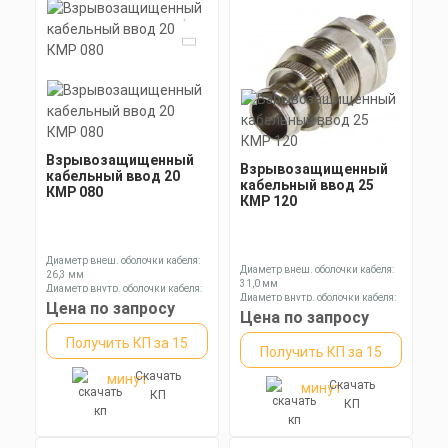
Взрывозащищенный
Взрывозащищенный
кабельный ввод 20
кабельный ввод 25
КМР 080
КМР 120
Диаметр внеш. оболочки кабеля:
Диаметр внеш. оболочки кабеля:
26,3 мм
31,0 мм
Диаметр внутр. оболочки кабеля:
Диаметр внутр. оболочки кабеля:
20,0 мм
Цена по запросу
25,1 мм
Цена по запросу
Диаметр оболочки кабеля: 6,5-13,9
Диаметр оболочки кабеля: 11,3-
мм
19,9 мм
Получить КП за 15
Получить КП за 15
Скачать
минут
Скачать
минут
КП
КП