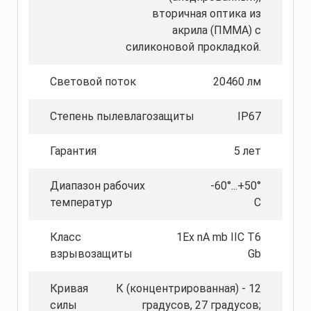
вторичная оптика из
акрила (ПММА) с
силиконовой прокладкой.
Световой поток
20460 лм
Степень пылевлагозащиты
IP67
Гарантия
5 лет
Диапазон рабочих
-60°...+50°
температур
С
Класс
1Ex nA mb IIC T6
взрывозащиты
Gb
Кривая
К (концентрированная) - 12
силы
градусов, 27 градусов;