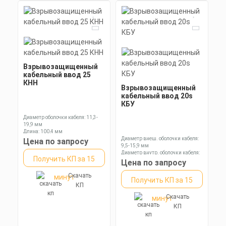
Взрывозащищенный
кабельный ввод 25
КНН
Взрывозащищенный
кабельный ввод 20s
КБУ
Диаметр оболочки кабеля: 11,3-
19,9 мм
Длина: 100,4 мм
Ключ: 36 мм
Диаметр внеш. оболочки кабеля:
Цена по запросу
9,5-15,9 мм
Диаметр внутр. оболочки кабеля:
Получить КП за 15
6,1-11,7 мм
Цена по запросу
Длина: 84,3 мм
Скачать
минут
Получить КП за 15
КП
Скачать
минут
КП