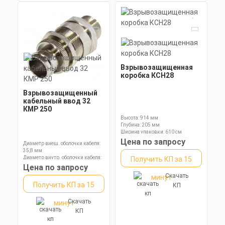
Взрывозащищенная
коробка КСН28
Взрывозащищенный
кабельный ввод 32
КМР 250
Высота: 914 мм
Глубина: 205 мм
Ширина упаковки: 610 см
Цена по запросу
Диаметр внеш. оболочки кабеля:
35,8 мм
Диаметр внутр. оболочки кабеля:
Получить КП за 15
28,1 мм
Цена по запросу
Диаметр оболочки кабеля: 17,0-
Скачать
минут
26,2 мм
Получить КП за 15
КП
Скачать
минут
КП