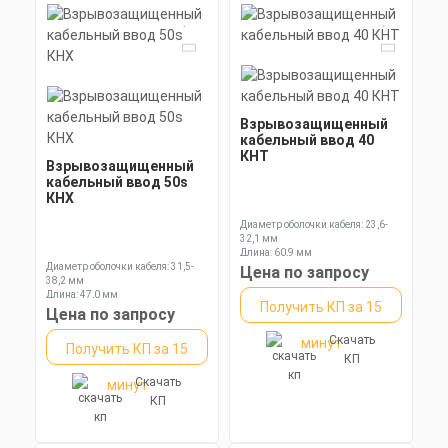
Взрывозащищенный
кабельный ввод 40
КНТ
Взрывозащищенный
кабельный ввод 50s
КНХ
Диаметр оболочки кабеля: 23,6-
32,1 мм
Длина: 60,9 мм
Диаметр оболочки кабеля: 31,5-
Ключ: 50 мм
Цена по запросу
38,2 мм
Длина: 47,0 мм
Получить КП за 15
Ключ: 55 мм
Цена по запросу
Скачать
минут
Получить КП за 15
КП
Скачать
минут
КП