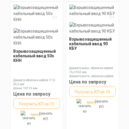
Взрывозащищенный
кабельный ввод 90
КБУ
Взрывозащищенный
кабельный ввод 50s
КНН
Диаметр внеш. оболочки кабеля:
76,2-90,3 мм
Диаметр внутр. оболочки кабеля:
Диаметр оболочки кабеля: 31,5-
67,0-79,0 мм
Цена по запросу
38,2 мм
Длина: 151,5 мм
Длина: 107,35 мм
Получить КП за 15
Ключ: 55 мм
Цена по запросу
Скачать
минут
Получить КП за 15
КП
Скачать
минут
КП