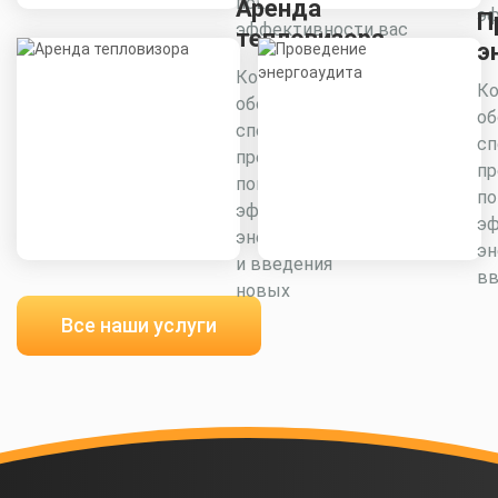
повышения
Аренда
эф
П
эффективности вас
тепловизора
э
Комплексное
Ко
обследование
об
специалистами
сп
предприятия для
пр
повышения
п
эффективности
э
энергоресурсов
эн
и введения
вв
новых
Все наши услуги