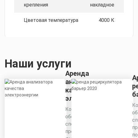
крепления
накладное
Цветовая температура
4000 К
Наши услуги
Аренда
А
анализатора
р
качества
б
электроэнергии
Ко
Комплексное
об
обследование
сп
специалистами
пр
предприятия для
п