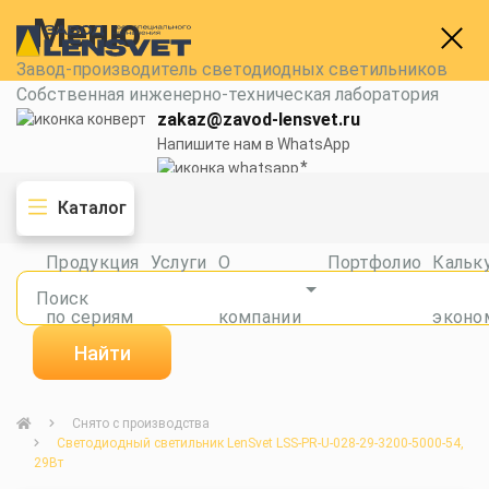
Меню
Завод-производитель светодиодных светильников
Собственная инженерно-техническая лаборатория
zakaz@zavod-lensvet.ru
Напишите нам в WhatsApp
8 (800) 775-65-74
Каталог
Заказать звонок
Продукция
Услуги
О
Портфолио
Кальк
по сериям
компании
эконо
Найти
Снято с производства
Светодиодный светильник LenSvet LSS-PR-U-028-29-3200-5000-54,
29Вт