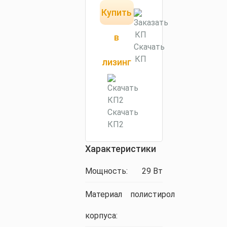
Купить
КП за 15
минут
в
Скачать
КП
лизинг
Скачать
КП2
Характеристики
Мощность:
29 Вт
Материал
полистирол
корпуса: