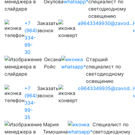
Окулова
специалист по
светодиодному
освещению
+7
Заказать
a9643349930@zavod...
(964)
звонок
334-
99-
30
Оксана
Старший
Ройс
специалист по
светодиодному
освещению
+7
Заказать
o9643349935@zavod...
(964)
звонок
334-
99-
35
Мария
Cпециалист по
Тимошина
светодиодному