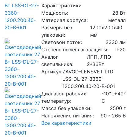
Характеристики
Мощность:
28 Вт
Материал корпуса:
металл
Размеры без
1200х200х40
упаковки:
мм
Световой поток:
3330 лм
Степень пылевлагозащиты:
IP20
Аналог
ЛПП, ЛПО
светильника:
2*36Вт
Артикул:
ZAVOD-LENSVET LTD
LSS-DL-27-3360-
1200.200.40-20-B-001
Диапазон рабочих
-10°...+40°
температур:
C
Масса без упаковки:
2500 г
Напряжение питания:
90 - 265 В
Все характеристики