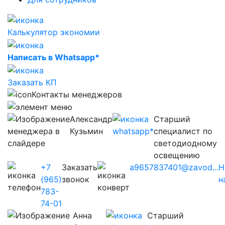
Калькулятор экономии
Написать в Whatsapp*
Заказать КП
Контакты менеджеров
Александр
Старший
Кузьмин
специалист по
светодиодному
освещению
+7
Заказать
a9657837401@zavod...
Н
(965)
звонок
н
783-
74-01
Анна
Старший