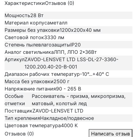
Характеристики
Отзывов (0)
Мощность
28 Вт
Материал корпуса
металл
Размеры без упаковки
1200х200х40 мм
Световой поток
3330 лм
Степень пылевлагозащиты
IP20
Аналог светильника
ЛПП, ЛПО 2*36Вт
Артикул
ZAVOD-LENSVET LTD LSS-DL-27-3360-
1200.200.40-20-B-001
Диапазон рабочих температур
-10°...+40° C
Масса без упаковки
2500 г
Напряжение питания
90 - 265 В
Особые
Рассеиватель - призма, микропризма,
отметки
матовый, колотый лед
Поставщик
ZAVOD-LENSVET LTD
Тип крепления
Накладное/подвесное
Цветовая температура
4000 К
Отзывов (0)
Написать отзыв