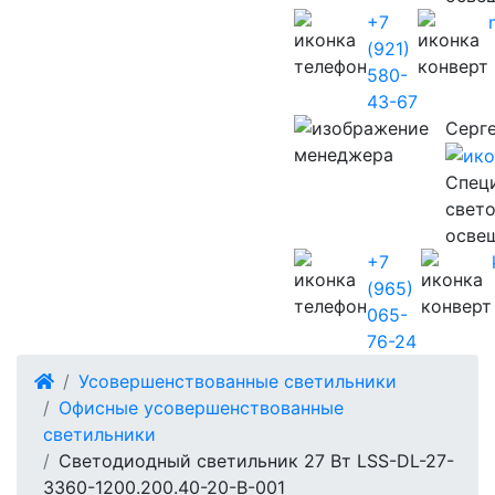
+7
(921)
580-
43-67
Серг
Cпец
свет
осве
+7
(965)
065-
76-24
Усовершенствованные светильники
Офисные усовершенствованные
светильники
Светодиодный светильник 27 Вт LSS-DL-27-
3360-1200.200.40-20-B-001