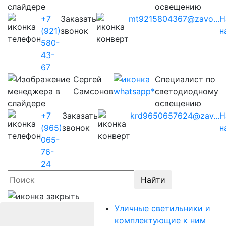
освещению
+7
Заказать
mt9215804367@zavo...
Н
(921)
звонок
н
580-
43-
67
Сергей
Cпециалист по
Самсонов
светодиодному
освещению
+7
Заказать
krd9650657624@zav...
Н
(965)
звонок
н
065-
76-
24
Найти
Уличные светильники и
комплектующие к ним