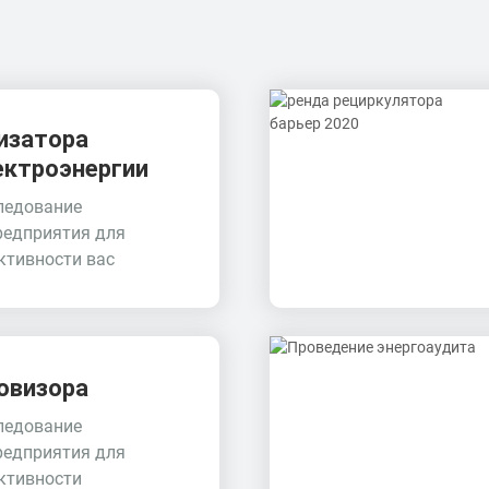
изатора
ектроэнергии
ледование
редприятия для
тивности вас
овизора
ледование
редприятия для
ктивности