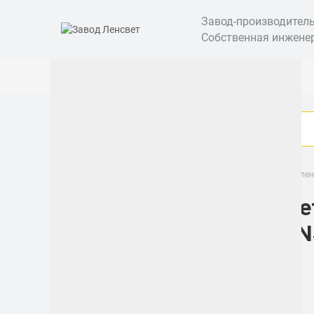
Завод-производител
Собственная инжене
Усовершенствованные светильники
Промышленн
Све
Категории
LEN
Бактерицидные
рециркуляторы
Уличные