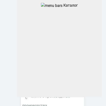
Каталог
Промышленные
Архитектурные
Офисные
ЖКХ
Торговые ритейл
Фитосветильники
Снято с производства