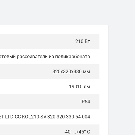
210 Вт
атовый рассеиватель из поликарбоната
320х320х330 мм
19010 лм
IP54
 LTD CC KOL210-SV-320-320-330-54-004
-40°...+45° C