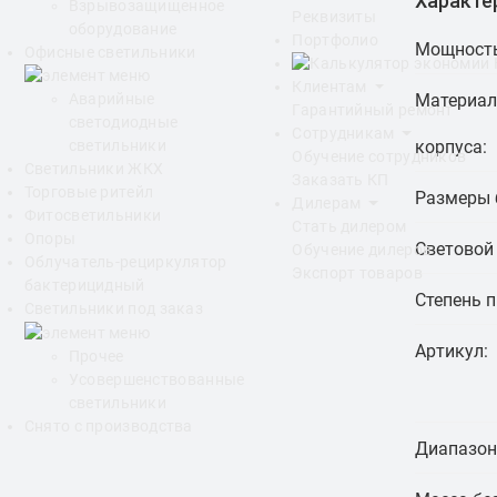
Характе
Взрывозащищенное
Реквизиты
оборудование
Портфолио
Мощность
Офисные светильники
Клиентам
Материал
Аварийные
Гарантийный ремонт
светодиодные
Сотрудникам
корпуса:
светильники
Обучение сотрудников
Светильники ЖКХ
Заказать КП
Торговые ритейл
Размеры 
Дилерам
Фитосветильники
Стать дилером
Опоры
Световой 
Обучение дилеров
Облучатель-рециркулятор
Экспорт товаров
бактерицидный
Степень 
Светильники под заказ
Артикул:
Прочее
Усовершенствованные
светильники
Снято с производства
Диапазон