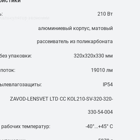
ристики
:
210 Вт
Калькулятор экономии
алюминиевый корпус, матовый
рассеиватель из поликарбоната
без упаковки:
320х320х330 мм
поток:
19010 лм
пылевлагозащиты:
IP54
ZAVOD-LENSVET LTD CC KOL210-SV-320-320-
330-54-004
 рабочих температур:
-40°...+45° C