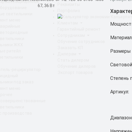
Взрывозащищенное
Реквизиты
борудование
Характе
Портфолио
ые светильники
Калькулят
Клиентам
Мощност
Аварийные
Гарантийный ремонт
светодиодные
Сотрудникам
Материал
ветильники
Обучение сотрудников
льники ЖКХ
Заказать КП
Размеры 
ые ритейл
Дилерам
ветильники
Стать дилером
Световой
Обучение дилеров
атель-рециркулятор
Экспорт товаров
рицидный
Степень 
ьники под заказ
Артикул:
Прочее
Усовершенствованные
ветильники
с производства
Диапазон
Напряжен