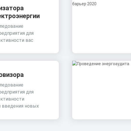
изатора
ектроэнергии
ледование
редприятия для
ктивности вас
овизора
ледование
редприятия для
ктивности
и введения новых