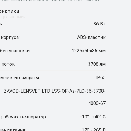
ристики
ор экономии
ь:
36 Вт
 корпуса:
ABS-пластик
без упаковки:
1225х50х35 мм
 поток:
3708 лм
пылевлагозащиты:
IP65
ZAVOD-LENSVET LTD LSS-OF-Az-7LO-36-3708-
4000-67
 рабочих температур:
-10°...+40° C
ие питания:
170 - 265 В