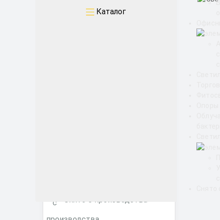
Каталог
о
Промышленные
Офисн
Архитектурные
с
Офисные
Свети
Торгов
ЖКХ
Фитос
Опоры
Облуч
Торговые ритейл
бакте
Светил
Фитосветильники
с
Снято 
Снято с производства