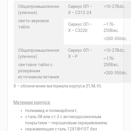
Общепромышленное
Сириус ОП –
=10-27Вdc;
(уличное)
Х – СЗ12-24
свето-звуковое
Сириус ОП –
~176-
табло
Х – СЗ220
250Вac;
=200-350dc;
Общепромышленное
Сириус ОП –
=10-27Вdc;
(уличное)
Х – Р
~176-
световое табло с
250Вac;
резервным
=200-350dc;
источником питания
Х – обозначение материала корпуса (П, М, Н).
Материал корпуса:
полиамид и поликарбонат;
сталь 08 или ст.3 с антикоррозионным
покрытием – порошковым окрашиванием;
нержавеющая сталь 12Х18Н10Т без