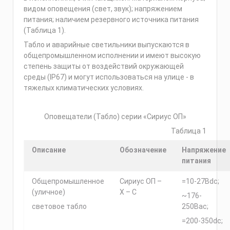
видом оповещения (свет, звук); напряжением
питания; наличием резервного источника питания
(Таблица 1).
Табло и аварийные светильники выпускаются в
общепромышленном исполнении и имеют высокую
степень защиты от воздействий окружающей
среды (IP67) и могут использоваться на улице - в
тяжелых климатических условиях.
Оповещатели (Табло) серии «Сириус ОП»
Таблица 1
Описание
Обозначение
Напряжение
питания
Общепромышленное
Сириус ОП –
=10-27Вdc;
(уличное)
Х – С
~176-
световое табло
250Вac;
=200-350dc;