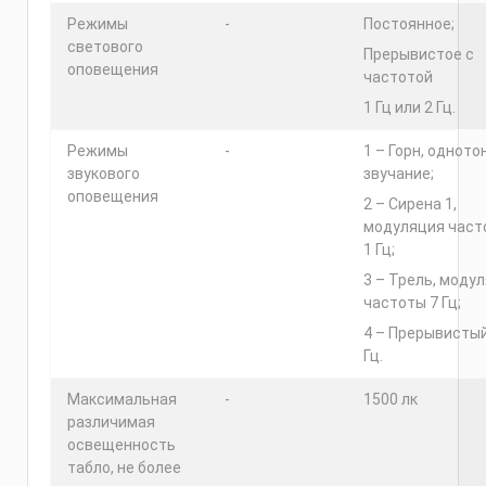
Режимы
-
Постоянное;
светового
Прерывистое с
оповещения
частотой
1 Гц или 2 Гц.
Режимы
-
1 – Горн, одното
звукового
звучание;
оповещения
2 – Сирена 1,
модуляция част
1 Гц;
3 – Трель, моду
частоты 7 Гц;
4 – Прерывисты
Гц.
Максимальная
-
1500 лк
различимая
освещенность
табло, не более