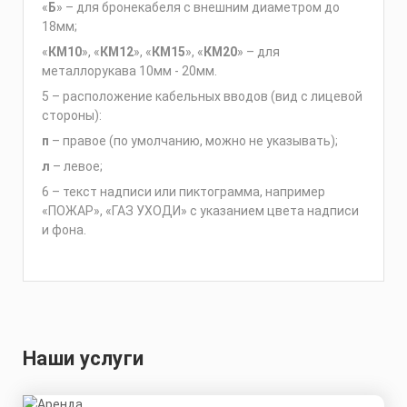
«
Б
» – для бронекабеля с внешним диаметром до
18мм;
«
КМ10
», «
КМ12
», «
КМ15
», «
КМ20
» – для
металлорукава 10мм - 20мм.
5 – расположение кабельных вводов (вид с лицевой
стороны):
п
– правое (по умолчанию, можно не указывать);
л
– левое;
6 – текст надписи или пиктограмма, например
«ПОЖАР», «ГАЗ УХОДИ» с указанием цвета надписи
и фона.
Наши услуги