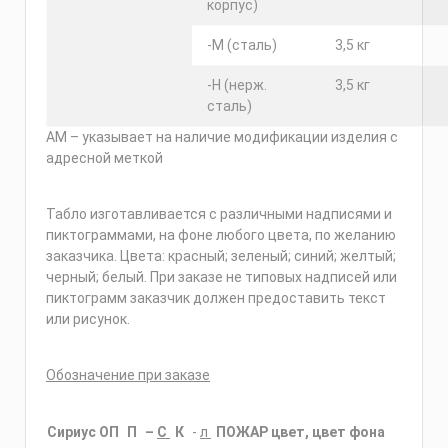
корпус)
-М (сталь)
3,5 кг
-Н (нерж.
3,5 кг
сталь)
АМ – указывает на наличие модификации изделия с
адресной меткой
Табло изготавливается с различными надписями и
пиктограммами, на фоне любого цвета, по желанию
заказчика. Цвета: красный; зеленый; синий; желтый;
черный; белый. При заказе не типовых надписей или
пиктограмм заказчик должен предоставить текст
или рисунок.
Обозначение при заказе
Сириус ОП
П
–
С
К
-
л
ПОЖАР цвет, цвет фона