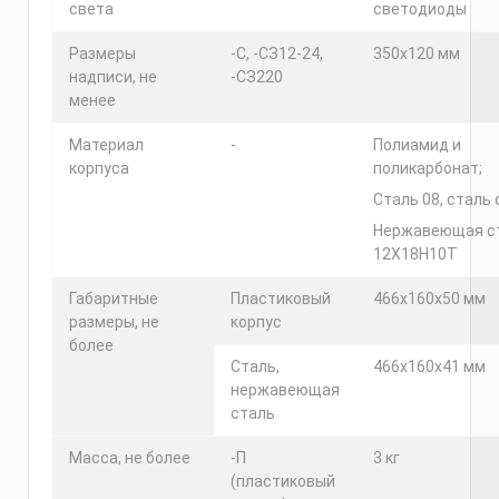
света
светодиоды
Размеры
-С, -СЗ12-24,
350х120 мм
надписи, не
-СЗ220
менее
Материал
-
Полиамид и
корпуса
поликарбонат;
Сталь 08, сталь с
Нержавеющая с
12Х18Н10Т
Габаритные
Пластиковый
466х160х50 мм
размеры, не
корпус
более
Сталь,
466х160х41 мм
нержавеющая
сталь
Масса, не более
-П
3 кг
(пластиковый