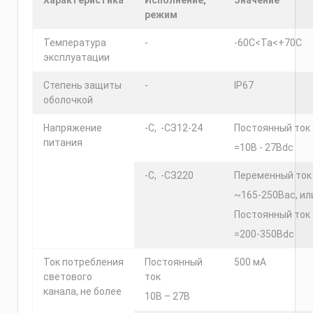
Характеристика
Исполнение,
Значение
режим
Температура
-
-60C<Та<+70C
эксплуатации
Степень защиты
-
IP67
оболочкой
Напряжение
-С, -СЗ12-24
Постоянный ток
питания
=10В - 27Вdc
-С, -СЗ220
Переменный ток
~165-250Вac, ил
Постоянный ток
=200-350Вdc
Ток потребления
Постоянный
500 мА
светового
ток
канала, не более
10В – 27В