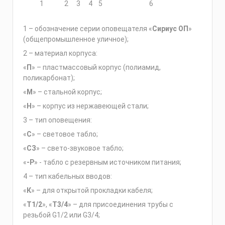
1
2
3
4
5
6
1 – обозначение серии оповещателя «
Сириус ОП
»
(общепромышленное уличное);
2 – материал корпуса:
«
П
» – пластмассовый корпус (полиамид,
поликарбонат);
«
М
» – стальной корпус;
«
Н
» – корпус из нержавеющей стали;
3 – тип оповещения:
«
С
» – световое табло;
«
СЗ
» – свето-звуковое табло;
«
-Р
» - табло с резервным источником питания;
4 – тип кабельных вводов:
«
К
» – для открытой прокладки кабеля;
«
Т1/2
», «
Т3/4
» – для присоединения трубы с
резьбой G1/2 или G3/4;