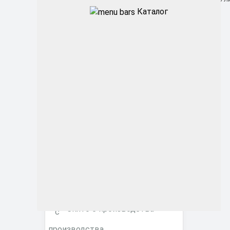
Каталог
Промышленные
Архитектурные
Офисные
ЖКХ
Торговые ритейл
Фитосветильники
Снято с производства