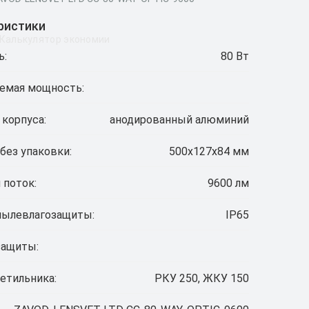
ристики
Калькулятор экономии
ь:
80 Вт
емая мощность:
 корпуса:
анодированный алюминий
без упаковки:
500х127х84 мм
 поток:
9600 лм
пылевлагозащиты:
IP65
защиты:
етильника:
РКУ 250, ЖКУ 150