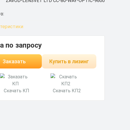
ZAVOD-LENSVET LTD СС-80-WAY-OPTIC-9600
о:
ктеристики
а по запросу
Заказать
Купить в лизинг
Скачать КП
Скачать КП2