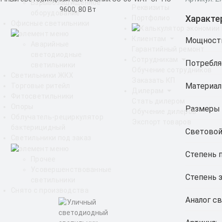
Взрывозащищенное
Реквизиты
оборудование
Характе
Портфолио
Офисные светильники
Клиентам
Мощност
Аварийные
Гарантийный ремонт
светодиодные
Сотрудникам
Потребля
светильники
Обучение сотрудников
Светильники ЖКХ
Заказать КП
Материал
Торговые ритейл
Дилерам
Фитосветильники
Стать дилером
Опоры
Размеры 
Обучение дилеров
Облучатель-рециркулятор
Экспорт товаров
бактерицидный
Световой
Светильники под заказ
Степень 
Прочее
Усовершенствованные
Степень 
светильники
Снято с производства
Аналог св