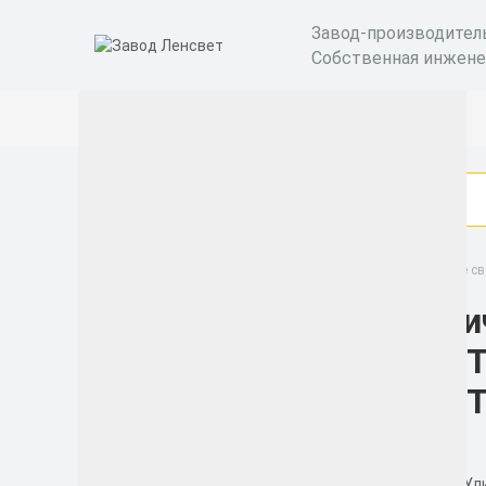
Завод-производител
Собственная инжене
Светильники под заказ
Усовершенствованные св
Ули
Категории
OPT
Бактерицидные
OPT
рециркуляторы
Уличные