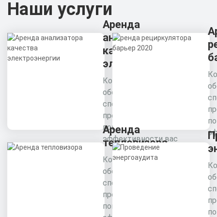
Наши услуги
Аренда
А
анализатора
р
качества
б
электроэнергии
Ко
Комплексное
об
обследование
сп
специалистами
пр
предприятия для
п
повышения
Аренда
эф
П
эффективности вас
тепловизора
э
Комплексное
Ко
обследование
об
специалистами
сп
предприятия для
пр
повышения
п