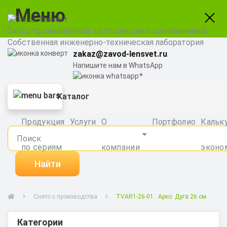
Меню
Завод-производитель светодиодных светильников
Собственная инженерно-техническая лаборатория
zakaz@zavod-lensvet.ru
Напишите нам в WhatsApp
8 (800) 775-65-74
Каталог
Заказать звонок
Продукция
Услуги
О
Портфолио
Кальк
по сериям
компании
эконо
Найти
Снято с производства
TVAR1-26-01 . Арко. Дуга 26 см
Категории