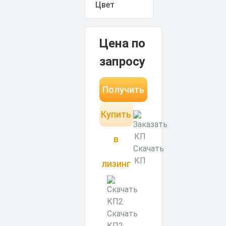
Цена по
запросу
Получить
Купить
КП за 15
минут
в
Скачать
КП
лизинг
Скачать
КП2