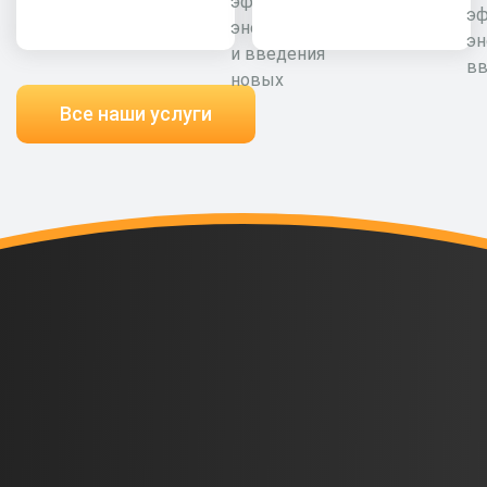
эффективности
э
энергоресурсов
эн
и введения
вв
новых
Все наши услуги