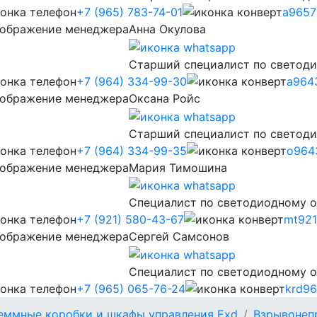
+7 (965) 783-74-01
a9657
Анна Окулова
Старший специалист по светод
+7 (964) 334-99-30
a964
Оксана Ройс
Старший специалист по светод
+7 (964) 334-99-35
o964
Мария Тимошина
Cпециалист по светодиодному 
+7 (921) 580-43-67
mt921
Сергей Самсонов
Cпециалист по светодиодному 
+7 (965) 065-76-24
krd96
еммные коробки и шкафы управления Exd
Взрывонеп