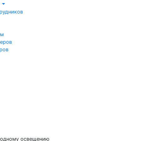
м
рудников
ом
леров
ров
иодному освещению