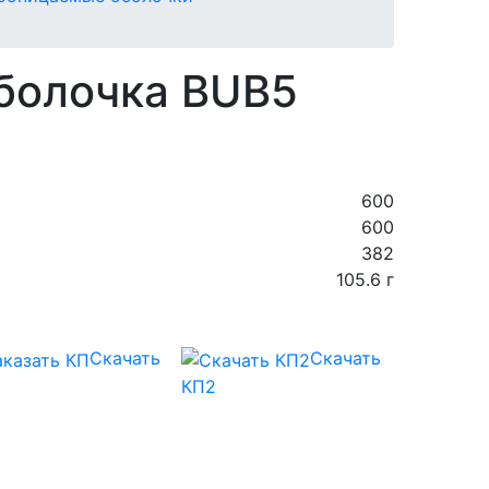
болочка BUВ5
600
600
382
105.6 г
Скачать
Скачать
КП2