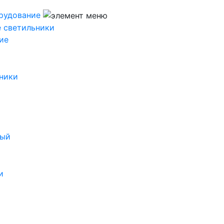
рудование
 светильники
ие
ники
ный
и