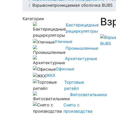
Взрывонепроницаемая оболочка BUВ5
Вз
Категории
Бактерицидные
рециркуляторы
Уличные
Промышленные
Архитектурные
Офисные
ЖКХ
Торговые
ритейл
Фитосветильники
Снято с
производства