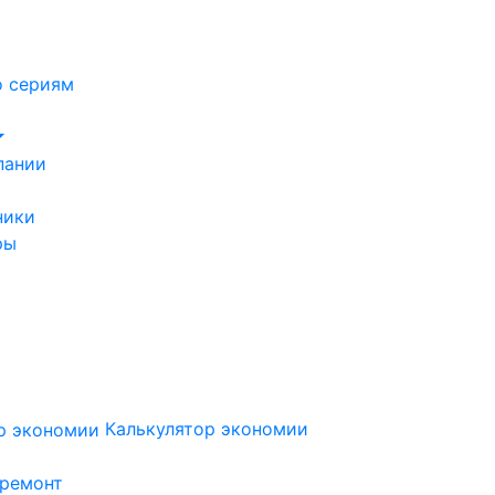
о сериям
пании
ники
ры
Калькулятор экономии
 ремонт