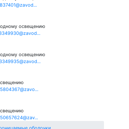
837401@zavod...
иодному освещению
3349930@zavod...
иодному освещению
3349935@zavod...
освещению
5804367@zavo...
освещению
50657624@zav...
роницаемые оболочки