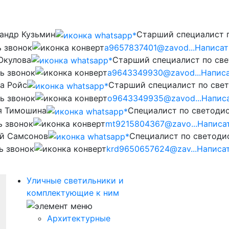
андр Кузьмин
Старший специалист 
ь звонок
a9657837401@zavod...
Написат
Окулова
Старший специалист по св
ь звонок
a9643349930@zavod...
Написа
а Ройс
Старший специалист по све
ь звонок
o9643349935@zavod...
Напис
я Тимошина
Cпециалист по светоди
ь звонок
mt9215804367@zavo...
Написа
й Самсонов
Cпециалист по светод
ь звонок
krd9650657624@zav...
Написа
Уличные светильники и
комплектующие к ним
Архитектурные