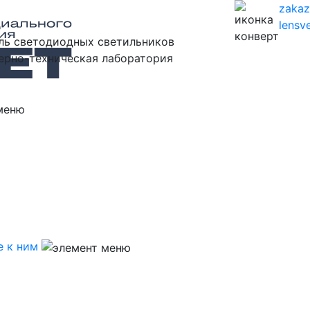
zaka
lensve
ль светодиодных светильников
ерно-техническая лаборатория
 к ним