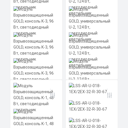
алюминиевый профиль
Заказать
(анодированный), рассеиватель
поликарбонат.
Скачать
КП
Модуль
Модуль
Взрывозащищенный
Взрывозащищенный
GOLD, консоль K-3, 96
GOLD, универсальный
Вт, светодиодный
U-2, 124 Вт,
светильник
светодиодный
светильник
Мощность: 96 Вт
Мощность: 124 Вт
Коэффициент мощности не менее:
Коэффициент мощности не менее:
0,95 cos
0,95 cos
Материал корпуса:
Материал корпуса:
Цена по запросу
Цена по запросу