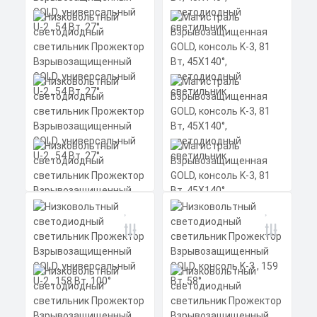
алюминиевый профиль
Заказать
(анодированный), вторичная
оптика из акрила (ПММА) с
силиконовой прокладкой.
Скачать
КП
Магистраль
Взрывозащищенная
GOLD, консоль K-3, 81
Вт, 45X140°,
светодиодный