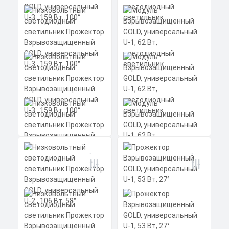
Низковольтный
светодиодный
светильник
Прожектор
Взрывозащищенный
GOLD, универсальный
Модуль
U-3 , 159 Вт, 100°
Мощность: 159 Вт
Взрывозащищенный
Коэффициент мощности не менее:
GOLD, универсальный
0,95 cos
U-1, 62 Вт,
Материал корпуса:
Цена по запросу
светодиодный
Экструдированный