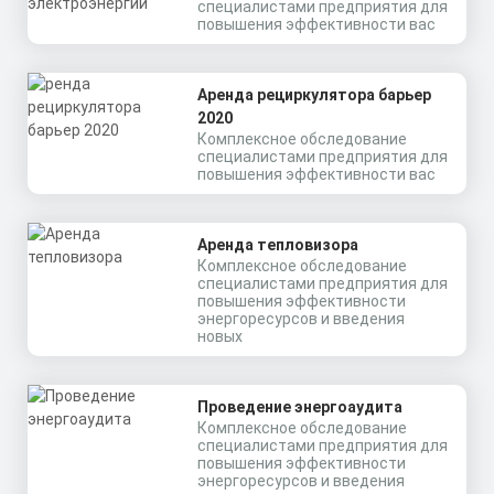
специалистами предприятия для
Экструдированный
повышения эффективности вас
алюминиевый профиль
Заказать
(анодированный), вторичная
Мощность: 158 Вт
оптика из акрила (ПММА) с
Коэффициент мощности не менее:
силиконовой прокладкой.
Скачать
0,95 cos
Аренда рециркулятора барьер
КП
Материал корпуса:
Цена по запросу
Экструдированный
2020
алюминиевый профиль
Заказать
Комплексное обследование
(анодированный), вторичная
специалистами предприятия для
оптика из акрила (ПММА) с
силиконовой прокладкой.
повышения эффективности вас
Скачать
КП
Аренда тепловизора
Комплексное обследование
специалистами предприятия для
повышения эффективности
энергоресурсов и введения
новых
Проведение энергоаудита
Комплексное обследование
специалистами предприятия для
повышения эффективности
энергоресурсов и введения