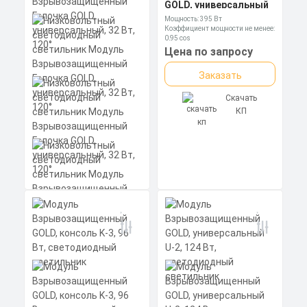
GOLD, универсальный
U-5 , 395 Вт, 100°
Мощность: 395 Вт
Коэффициент мощности не менее:
0,95 cos
Материал корпуса:
Цена по запросу
Экструдированный
алюминиевый профиль
Заказать
(анодированный), вторичная
оптика из акрила (ПММА) с
силиконовой прокладкой.
Скачать
КП
Низковольтный
светодиодный
светильник Модуль
Взрывозащищенный
Галочка GOLD,
универсальный, 32 Вт,
120°
Мощность: 32 Вт
Коэффициент мощности не менее:
0,95 cos
Материал корпуса:
Цена по запросу
Экструдированный