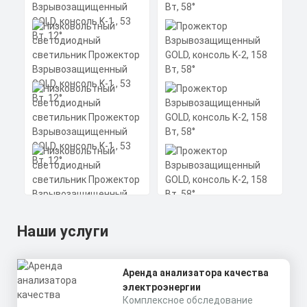
GOLD, консоль К-2, 124
Вт, 120°
Мощность: 124 Вт
Коэффициент мощности не менее:
0,95 cos
Материал корпуса:
Цена по запросу
Экструдированный
алюминиевый профиль
Заказать
(анодированный), рассеиватель
поликарбонат.
Скачать
КП
Низковольтный
светодиодный
светильник
Наши услуги
Прожектор
Взрывозащищенный
GOLD, консоль K-1 , 53
Прожектор
Вт, 12°
Аренда анализатора качества
Мощность: 53 Вт
Взрывозащищенный
Коэффициент мощности не менее:
электроэнергии
GOLD, консоль K-2, 158
0,95 cos
Комплексное обследование
Вт, 58°
Материал корпуса:
Цена по запросу