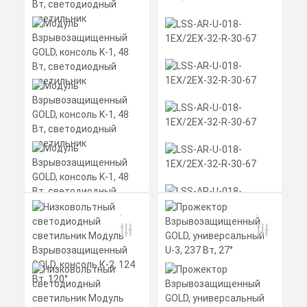
Экструдированный
Экструдированный
алюминиевый профиль
алюминиевый профиль
Заказать
Заказать
(анодированный), рассеиватель
(анодированный), рассеиватель
поликарбонат
поликарбонат
Скачать
Скачать
КП
КП
LSS-AR-U-018-1EX/2EX-
32-R-30-67
Модуль
Взрывозащищенный
GOLD, консоль K-1, 48
Мощность: 32 Вт
Вт, светодиодный
Коэффициент мощности не менее: