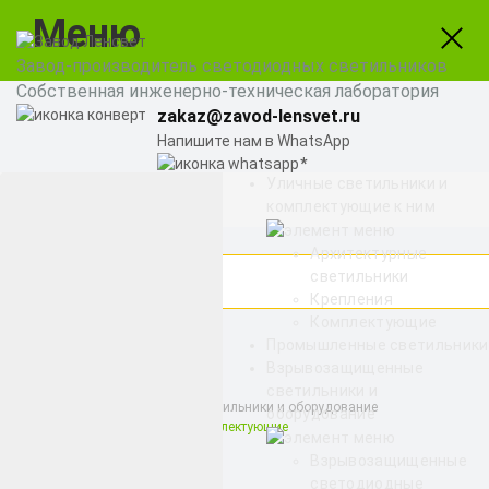
Меню
Завод-производитель светодиодных светильников
Собственная инженерно-техническая лаборатория
zakaz@zavod-lensvet.ru
Напишите нам в WhatsApp
Уличные светильники и
8 (800) 775-65-74
комплектующие к ним
Заказать звонок
Архитектурные
светильники
Крепления
Комплектующие
Найти
Промышленные светильники
Взрывозащищенные
светильники и
Взрывозащищенные светильники и оборудование
оборудование
Взрывозащищенные комплектующие
Взрывозащищенные
светодиодные