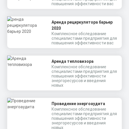
Вт, 120°
повышения эффективности вас
алюминиевый профиль
Заказать
(анодированный), вторичная
Мощность: 186 Вт
оптика из акрила (ПММА) с
Коэффициент мощности не менее:
силиконовой прокладкой.
Скачать
0,95 cos
Аренда рециркулятора барьер
Материал корпуса:
КП
Цена по запросу
Экструдированный
2020
алюминиевый профиль
Заказать
Комплексное обследование
(анодированный), рассеиватель
специалистами предприятия для
поликарбонат.
повышения эффективности вас
Скачать
КП
Аренда тепловизора
Комплексное обследование
специалистами предприятия для
повышения эффективности
энергоресурсов и введения
новых
Проведение энергоаудита
Комплексное обследование
специалистами предприятия для
повышения эффективности
энергоресурсов и введения
новых