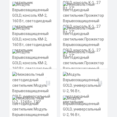
Модуль
Взрывозащищенный
GOLD, консоль KM-2,
160 Вт, светодиодный
светильник
Низковольтный
Мощность: 160 Вт
светодиодный
Коэффициент мощности не менее:
светильник
0,95 cos
Прожектор
Материал корпуса:
Цена по запросу
Взрывозащищенный
Экструдированный