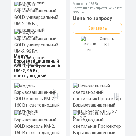
Мощность: 165 Вт
Коэффициент мощности не менее:
0,95 cos
Материал корпуса:
Цена по запросу
Экструдированный
алюминиевый профиль
Заказать
(анодированный), вторичная
оптика из акрила (ПММА) с
силиконовой прокладкой.
Скачать
КП
Модуль
Взрывозащищенный
GOLD, универсальный
UM-2, 96 Вт,
светодиодный
светильник
Мощность: 96 Вт
Коэффициент мощности не менее:
0,95 cos
Материал корпуса:
Цена по запросу
Экструдированный
алюминиевый профиль
Заказать
(анодированный), рассеиватель
поликарбонат
Скачать
КП