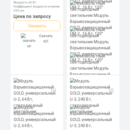
Мощность: 64 Вт
Коэффициент мощности не менее:
0,95 cos
Материал корпуса:
Цена по запросу
Экструдированный
алюминиевый профиль
Заказать
(анодированный), рассеиватель
поликарбонат.
Скачать
КП