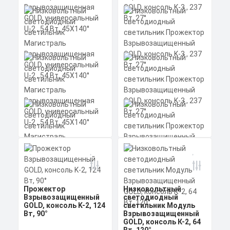
алюминиевый профиль
Заказать
(анодированный), рассеиватель
поликарбонат
Скачать
КП
Низковольтный
светодиодный
светильник
Прожектор
Взрывозащищенный
GOLD, консоль K-3 , 237
Прожектор
Низковольтный
Вт, 27°
Взрывозащищенный
светодиодный
Мощность: 237 Вт
Коэффициент мощности не менее:
GOLD, консоль K-2, 124
светильник Модуль
0,95 cos
Вт, 90°
Взрывозащищенный
Материал корпуса:
Цена по запросу
GOLD, консоль К-2, 64
Экструдированный