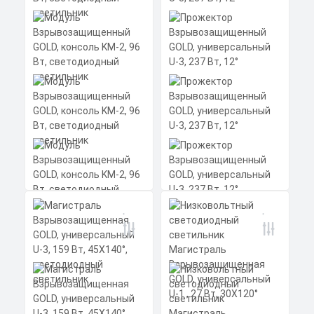
Прожектор
Взрывозащищенный
GOLD, универсальный
U-3, 237 Вт, 12°
Модуль
Мощность: 237 Вт
Взрывозащищенный
Коэффициент мощности не менее:
GOLD, консоль KM-2,
0,95 cos
96 Вт, светодиодный
Материал корпуса:
Цена по запросу
светильник
Экструдированный