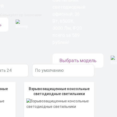
ля
светодиодный
офисный, 36
Калькулятор экономии
Вт, 6500К,
ь
3000 Лм, IP20
всего за 589
рублей!
Выбрать модель
нные
Взрывозащищенные консольные
светодиодные светильники