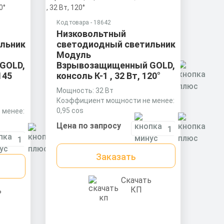
Прожектор
Взрывозащищенный GOLD,
консоль K-2 , 54 Вт, 27°
Код товара - 18642
Низковольтный
Мощность: 54 Вт
льник
светодиодный светильник
Коэффициент мощности не менее:
Модуль
0,95 cos
GOLD,
Взрывозащищенный GOLD,
Материал корпуса:
Цена по запросу
145
консоль К-1 , 32 Вт, 120°
Экструдированный алюминиевый
профиль (анодированный),
Мощность: 32 Вт
вторичная оптика из акрила
Коэффициент мощности не менее:
Заказать
(ПММА) с силиконовой прокладкой.
0,95 cos
 менее:
Материал корпуса:
Цена по запросу
Скачать
Экструдированный алюминиевый
КП
профиль (анодированный),
ниевый
рассеиватель поликарбонат.
Заказать
а
ладкой.
Скачать
КП
ь