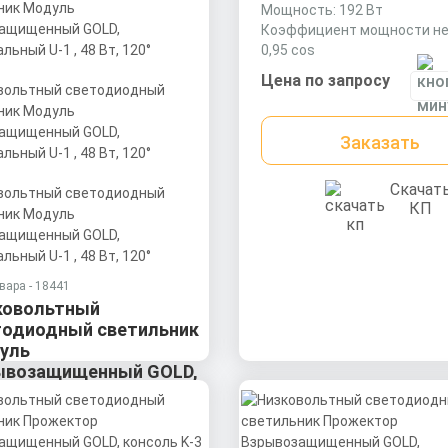
Мощность: 192 Вт
Коэффициент мощности не
0,95 cos
Материал корпуса:
Цена по запросу
Экструдированный алюми
профиль (анодированный),
рассеиватель поликарбона
Заказать
Скачат
КП
вара - 18441
ковольтный
тодиодный светильник
уль
ывозащищенный GOLD,
ерсальный U-1 , 48 Вт,
сть: 48 Вт