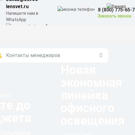
lensvet.ru
8 (800) 775-65-
Напишите нам в
Заказать звонок
WhatsApp
ЗНАЕМ ВСЕ О
Контакты менеджеров
СВЕТИЛЬНИКАХ
Новая
экономная
линейка
НИКАХ
те до
офисного
джета
освещения
етильников
Светильник