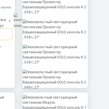
 менее:
ниевый
т.
ь
Код товара - 18711
Низковольтный
светодиодный светильник