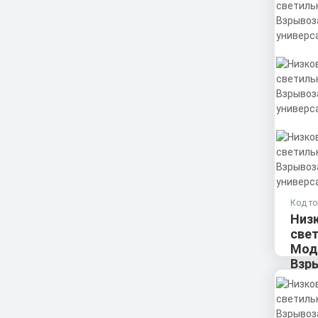
Код то
Низ
све
Мод
Взр
унив
120°
Мощно