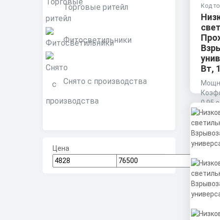
Торговые ритейл
Код то
Низ
све
Про
Фитосветильники
Взр
унив
Вт, 
Снято с производства
Мощно
Коэф
0,95 
Матер
Цена
Экст
профи
втори
Цена
(ПММА