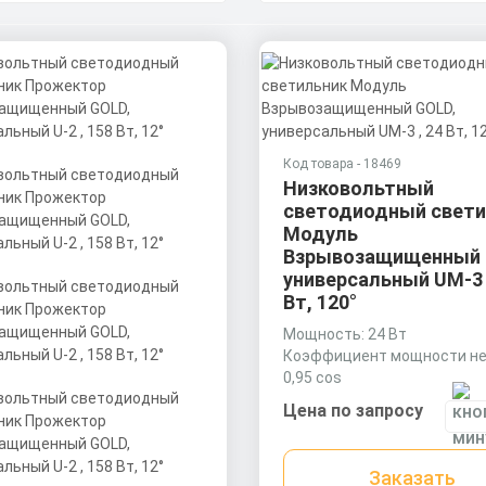
Код товара - 18469
Низковольтный
светодиодный свети
Модуль
Взрывозащищенный 
универсальный UM-3 
Вт, 120°
Мощность: 24 Вт
Коэффициент мощности не
0,95 cos
Материал корпуса:
Цена по запросу
Экструдированный алюми
профиль (анодированный),
рассеиватель поликарбона
Заказать