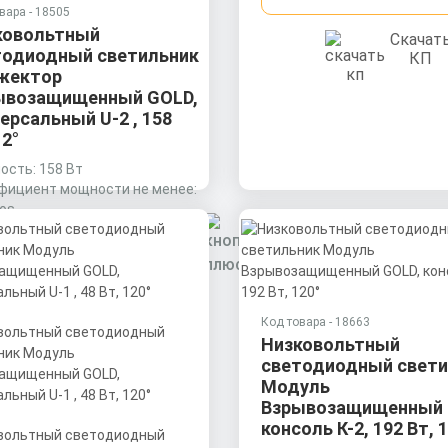
вара - 18505
ковольтный
Скачат
тодиодный светильник
КП
жектор
ывозащищенный GOLD,
ерсальный U-2 , 158
12°
сть: 158 Вт
фициент мощности не менее:
cos
иал корпуса:
 по запросу
рудированный алюминиевый
ль (анодированный),
чная оптика из акрила
Заказать
) с силиконовой прокладкой.
Код товара - 18663
Низковольтный
Скачать
светодиодный свети
КП
Модуль
Взрывозащищенный 
консоль К-2, 192 Вт, 