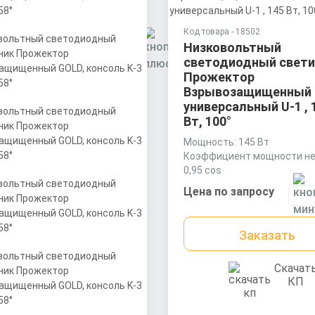
фициент мощности не менее:
cos
Код товара - 18502
иал корпуса:
 по запросу
Низковольтный
рудированный алюминиевый
светодиодный свети
ль (анодированный),
Прожектор
иватель поликарбонат.
Заказать
Взрывозащищенный 
универсальный U-1 , 
Вт, 100°
Скачать
КП
Мощность: 145 Вт
Коэффициент мощности не
0,95 cos
Материал корпуса:
Цена по запросу
Экструдированный алюми
профиль (анодированный),
вторичная оптика из акрил
Заказать
(ПММА) с силиконовой прок
Скачат
КП