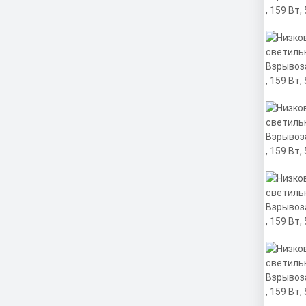
Коэф
0,95 
Матер
Цена
Экст
профи
рассе