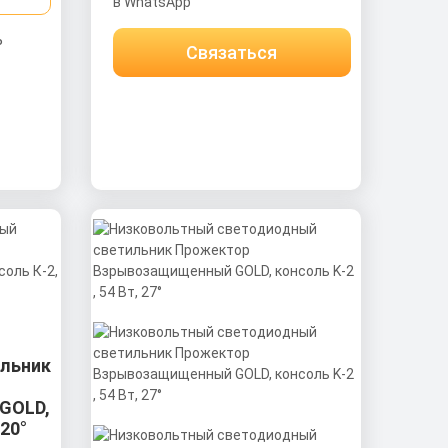
в WhatsApp
ь
Связаться
льник
GOLD,
120°