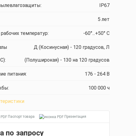
пылевлагозащиты:
IP67
5 лет
 рабочих температур:
-60°...+50° C
илы
Д (Косинусная) - 120 градусов, Л
С):
(Полуширокая) - 130 на 120 градусов
ие питания:
176 - 264 В
жбы:
100 000 ч
ктеристики
Паспорт товара
Презентация
а по запросу