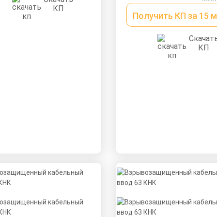
КП
Получить КП за 15 
Скачат
КП