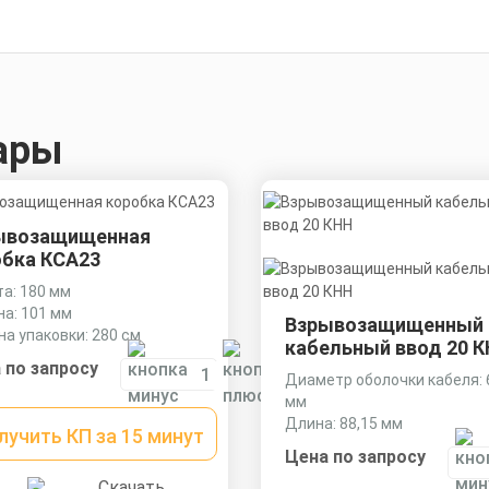
ары
ывозащищенная
обка КСА23
а: 180 мм
на: 101 мм
Взрывозащищенный
а упаковки: 280 см
кабельный ввод 20 
 по запросу
Диаметр оболочки кабеля: 6
мм
Длина: 88,15 мм
лучить КП за 15 минут
Ключ: 27 мм
Цена по запросу
Скачать