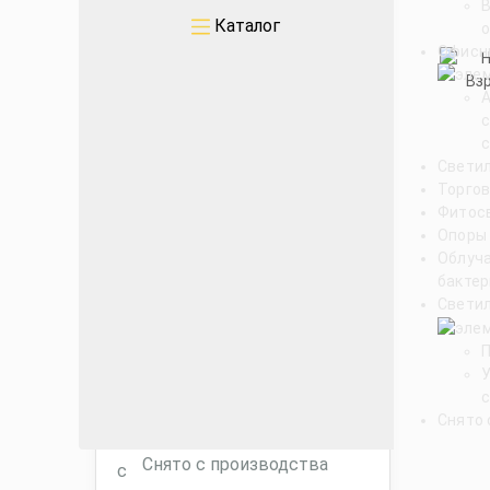
Уличные
Каталог
о
Офисн
Промышленные
Архитектурные
с
Свети
Офисные
Торгов
Фитос
ЖКХ
Опоры
Облуч
бакте
Торговые ритейл
Светил
Фитосветильники
с
Снято 
Снято с производства