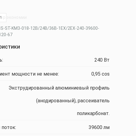
ор экономии
61
LSS-ST-KM3-018-12В/24В/36В-1EX/2EX-240-39600-
120-67
ристики
ь:
240 Вт
ент мощности не менее:
0,95 cos
Экструдированный алюминиевый профиль
(анодированный), рассеиватель
поликарбонат.
 поток:
39600 лм