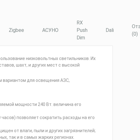
RX
От
Zigbee
АСУНО
Push
Dali
(0)
Dim
ользование низковольтных светильников. Их
авов, шахт, и других мест с высокой
м вариантом для освещения АЗС,
ляемой мощности 240 Вт. величина его
 часов) позволяет сократить расходы на его
ищен от влаги, пыли и других загрязнителей;
ых, так и в самых жарких регионах.