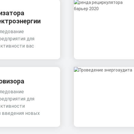
изатора
ектроэнергии
ледование
редприятия для
ктивности вас
овизора
ледование
редприятия для
ктивности
и введения новых