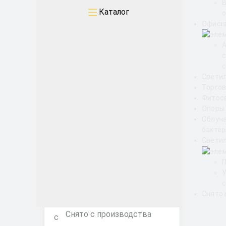
Уличные
Каталог
о
Офисн
Промышленные
Архитектурные
с
Свети
Офисные
Торгов
Фитос
ЖКХ
Опоры
Облуч
бакте
Торговые ритейл
Светил
Фитосветильники
с
Снято 
Снято с производства