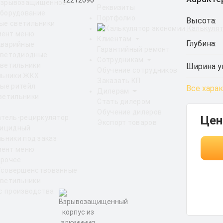
Взрывозащищенное
Реквизиты
борудование
Портфолио
Высота:
ые светильники
Калькулят
Клиентам
Глубина:
Аварийные
Гарантийный ремонт
светодиодные
Сотрудникам
ветильники
Ширина у
Обучение сотрудников
льники ЖКХ
Заказать КП
ые ритейл
Все хара
Дилерам
ветильники
Стать дилером
Обучение дилеров
Цен
атель-рециркулятор
Экспорт товаров
рицидный
ьники под заказ
Прочее
Усовершенствованные
ветильники
с производства