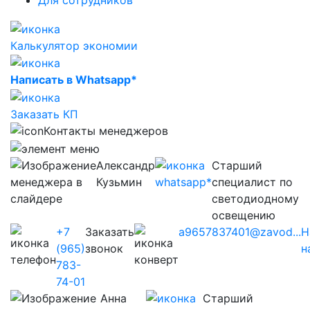
Для сотрудников
Калькулятор экономии
Написать в Whatsapp*
Заказать КП
Контакты менеджеров
Александр
Старший
Кузьмин
специалист по
светодиодному
освещению
+7
Заказать
a9657837401@zavod...
Н
(965)
звонок
н
783-
74-01
Анна
Старший