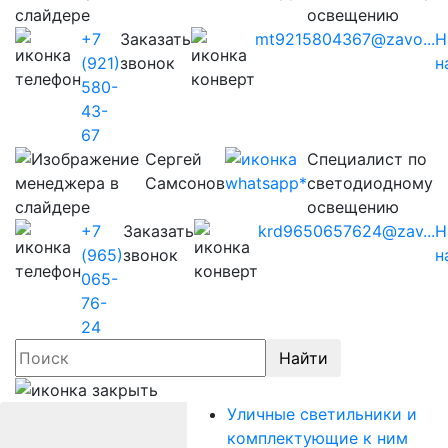
освещению
+7
Заказать
mt9215804367@zavo...
Н
(921)
звонок
н
580-
43-
67
Сергей
Cпециалист по
Самсонов
светодиодному
освещению
+7
Заказать
krd9650657624@zav...
Н
(965)
звонок
н
065-
76-
24
Найти
Уличные светильники и
комплектующие к ним