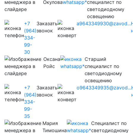
Окулова
специалист по
светодиодному
освещению
+7
Заказать
a9643349930@zavod...
(964)
звонок
334-
99-
30
Оксана
Старший
Ройс
специалист по
светодиодному
освещению
+7
Заказать
o9643349935@zavod...
(964)
звонок
334-
99-
35
Мария
Cпециалист по
Тимошина
светодиодному