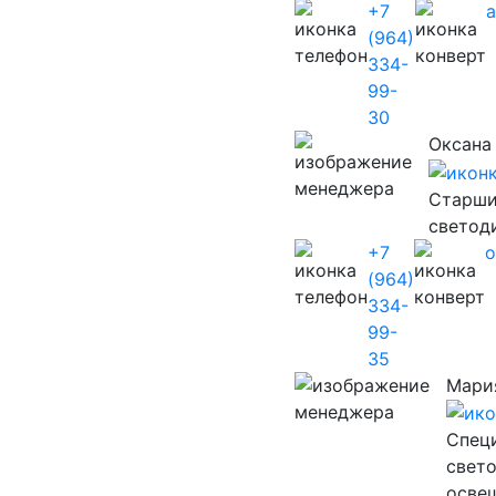
+7
(964)
334-
99-
30
Оксана
Старши
светод
+7
o
(964)
334-
99-
35
Мари
Cпец
свет
осве