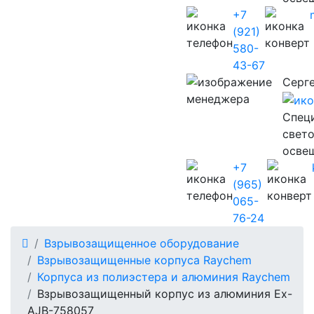
+7
(921)
580-
43-67
Серг
Cпец
свет
осве
+7
(965)
065-
76-24
Взрывозащищенное оборудование
Взрывозащищенные корпуса Raychem
Корпуса из полиэстера и алюминия Raychem
Взрывозащищенный корпус из алюминия Ex-
AJB-758057