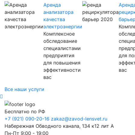
Аренда
Аренд
анализатора
рецир
качества
барье
электроэнергии
Компл
Комплексное
обсле
обследование
специ
специалистами
предп
предприятия
для п
для повышения
эффек
эффективности
вас
вас
Все наши услуги
Бесплатно по РФ
+7 (921) 090-20-16
zakaz@zavod-lensvet.ru
Набережная Обводного канала, 134 к12 лит А
Пн-Пт 9:00 - 19:00