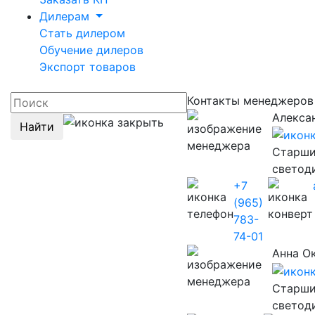
Дилерам
Стать дилером
Обучение дилеров
Экспорт товаров
Контакты менеджеро
Алекса
Найти
Старши
светод
+7
(965)
783-
74-01
Анна О
Старши
светод