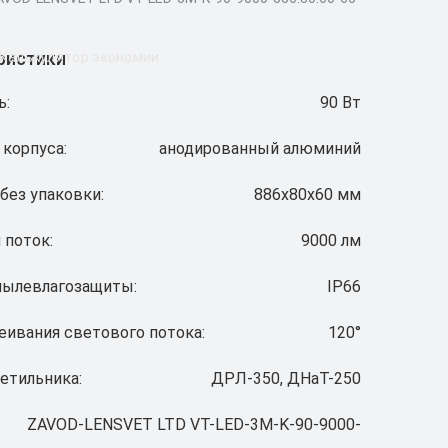
ристики
Калькулятор экономии
ь:
90 Вт
 корпуса:
анодированный алюминий
без упаковки:
886х80х60 мм
 поток:
9000 лм
пылевлагозащиты:
IP66
еивания светового потока:
120°
етильника:
ДРЛ-350, ДНаТ-250
ZAVOD-LENSVET LTD VT-LED-3M-K-90-9000-