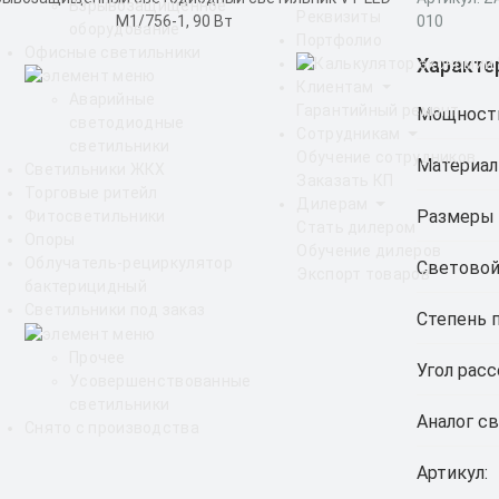
Взрывозащищенное
Реквизиты
010
оборудование
Портфолио
Офисные светильники
Характе
Клиентам
Аварийные
Гарантийный ремонт
Мощност
светодиодные
Сотрудникам
светильники
Обучение сотрудников
Материал
Светильники ЖКХ
Заказать КП
Торговые ритейл
Дилерам
Размеры 
Фитосветильники
Стать дилером
Опоры
Обучение дилеров
Облучатель-рециркулятор
Световой
Экспорт товаров
бактерицидный
Светильники под заказ
Степень 
Прочее
Угол расс
Усовершенствованные
светильники
Аналог св
Снято с производства
Артикул: