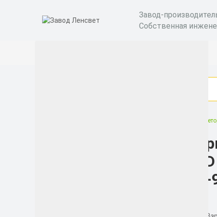
Завод-производител
Собственная инжене
Снято с производства
Взрывозащищенный светод
Взр
Категории
LED
Бактерицидные
90-
рециркуляторы
Уличные