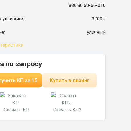
886.80.60-66-010
 упаковки:
3700 г
ие:
уличный
ктеристики
а по запросу
учить КП за 15
Купить в лизинг
минут
Скачать КП
Скачать КП2