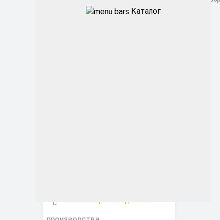
Каталог
Промышленные
Архитектурные
Офисные
ЖКХ
Торговые ритейл
Фитосветильники
Снято с производства