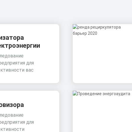
изатора
ектроэнергии
ледование
редприятия для
ктивности вас
овизора
ледование
редприятия для
ктивности