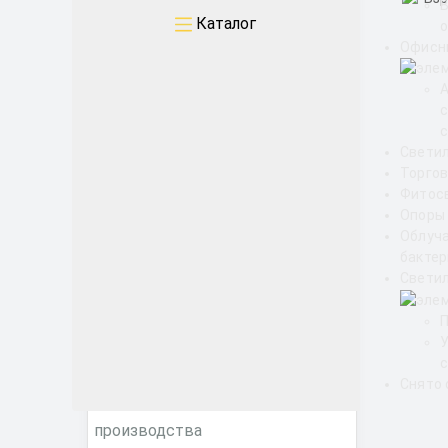
Промышленные
Каталог
о
Офисн
Архитектурные
Офисные
с
Свети
ЖКХ
Торгов
Фитос
Опоры
Облуч
Торговые ритейл
бакте
Светил
Фитосветильники
с
Снято 
Снято с производства