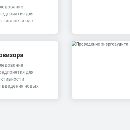
ледование
редприятия для
ктивности вас
овизора
ледование
редприятия для
ктивности
и введения новых