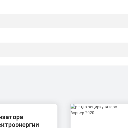
изатора
ектроэнергии