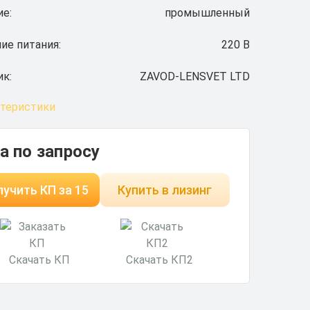
ие:
промышленный
ие питания:
220 В
к:
ZAVOD-LENSVET LTD
ктеристики
а по запросу
учить КП за 15
Купить в лизинг
минут
Скачать КП
Скачать КП2