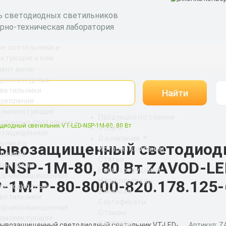
ь светодиодных светильников
рно-техническая лаборатория
е светильники и
ектующие к ним
рхитектурные
ветильники
Найти
Крепления
Комплектующие
Продукция по сериям
шленные светильники
иодный светильник VT-LED-NSP-1M-80, 80 Вт
Услуги
озащищенные
О компании
ьники и
ывозащищенный светодиодн
История компании
дование
Статьи
-NSP-1M-80, 80 Вт ZAVOD-LE
Наши сотрудники
Взрывозащищенные
Наши партнеры
-1M-Р-80-8000-820.178.125-
светодиодные
Вакансии
ветильники
Сертификаты
Взрывозащищенные
Отзывы
комплектующие
Контакты
Артикул: 