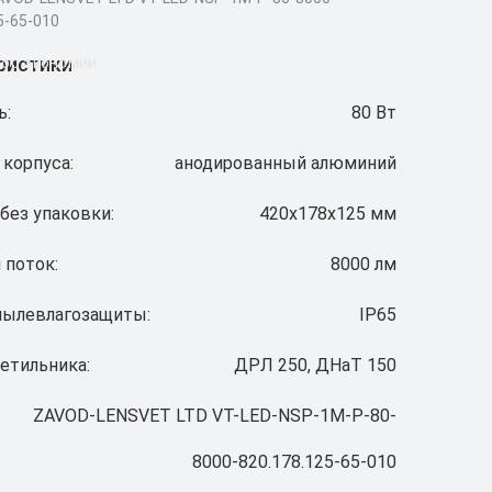
5-65-010
ристики
ор экономии
ь:
80 Вт
 корпуса:
анодированный алюминий
без упаковки:
420х178х125 мм
 поток:
8000 лм
пылевлагозащиты:
IP65
етильника:
ДРЛ 250, ДНаТ 150
ZAVOD-LENSVET LTD VT-LED-NSP-1M-Р-80-
8000-820.178.125-65-010