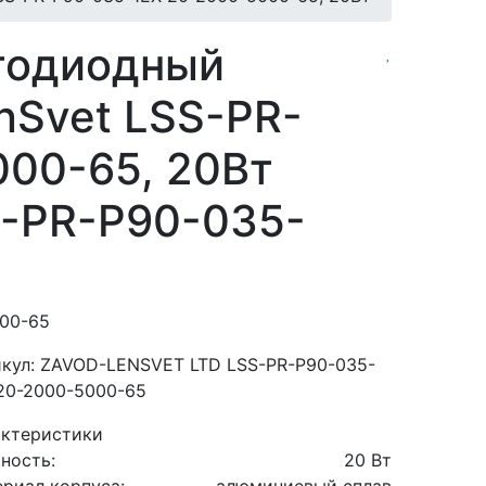
тодиодный
nSvet LSS-PR-
00-65, 20Вт
-PR-P90-035-
000-65
кул: ZAVOD-LENSVET LTD LSS-PR-P90-035-
20-2000-5000-65
актеристики
ность:
20 Вт
риал корпуса:
алюминиевый сплав