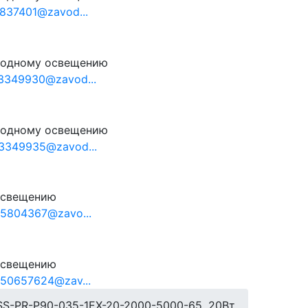
837401@zavod...
иодному освещению
3349930@zavod...
иодному освещению
3349935@zavod...
освещению
5804367@zavo...
освещению
50657624@zav...
S-PR-P90-035-1EX-20-2000-5000-65, 20Вт