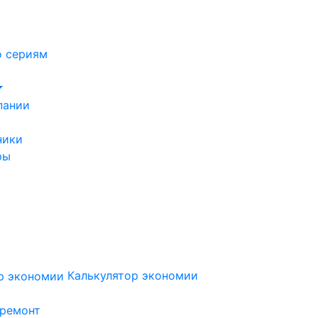
о сериям
пании
ники
ры
Калькулятор экономии
 ремонт