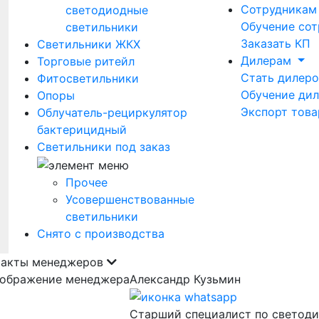
Сотрудника
светодиодные
Обучение сот
светильники
Заказать КП
Светильники ЖКХ
Дилерам
Торговые ритейл
Стать дилер
Фитосветильники
Обучение ди
Опоры
Экспорт това
Облучатель-рециркулятор
бактерицидный
Светильники под заказ
Прочее
Усовершенствованные
светильники
Снято с производства
такты менеджеров
Александр Кузьмин
Старший специалист по светод