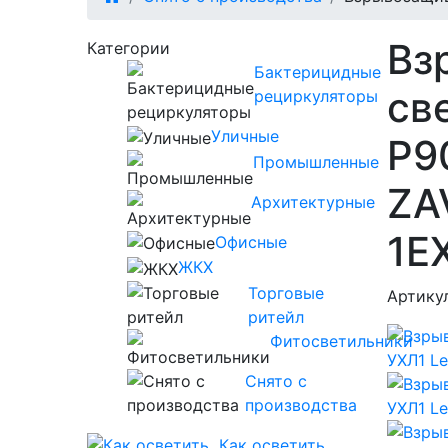
Вз
Категории
Бактерицидные
св
рециркуляторы
Уличные
P9
Промышленные
ZA
Архитектурные
1E
Офисные
ЖКХ
Торговые
Артику
ритейл
Фитосветильники
Снято с
производства
Как осветить