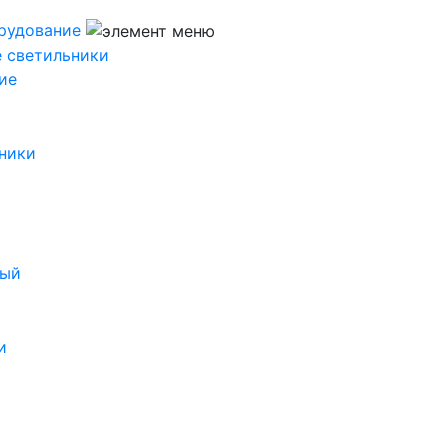
рудование
 светильники
ие
ники
ный
и