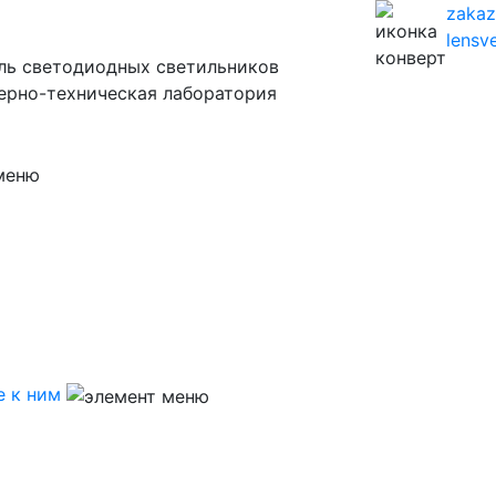
zaka
lensve
ль светодиодных светильников
ерно-техническая лаборатория
 к ним