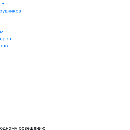
м
рудников
ом
леров
ров
иодному освещению