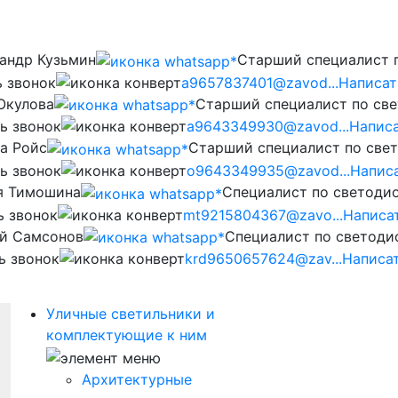
андр Кузьмин
Старший специалист 
ь звонок
a9657837401@zavod...
Написат
Окулова
Старший специалист по св
ь звонок
a9643349930@zavod...
Написа
а Ройс
Старший специалист по све
ь звонок
o9643349935@zavod...
Напис
я Тимошина
Cпециалист по светоди
ь звонок
mt9215804367@zavo...
Написа
й Самсонов
Cпециалист по светод
ь звонок
krd9650657624@zav...
Написа
Уличные светильники и
комплектующие к ним
Архитектурные