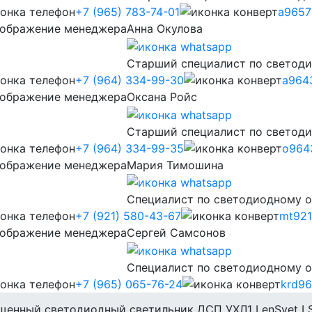
+7 (965) 783-74-01
a9657
Анна Окулова
Старший специалист по светод
+7 (964) 334-99-30
a964
Оксана Ройс
Старший специалист по светод
+7 (964) 334-99-35
o964
Мария Тимошина
Cпециалист по светодиодному 
+7 (921) 580-43-67
mt921
Сергей Самсонов
Cпециалист по светодиодному 
+7 (965) 065-76-24
krd96
енный светодиодный светильник ДСП УХЛ1 LenSvet LS