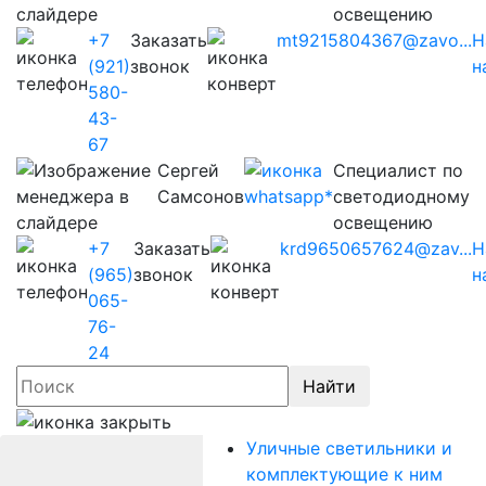
освещению
+7
Заказать
mt9215804367@zavo...
Н
(921)
звонок
н
580-
43-
67
Сергей
Cпециалист по
Самсонов
светодиодному
освещению
+7
Заказать
krd9650657624@zav...
Н
(965)
звонок
н
065-
76-
24
Найти
Уличные светильники и
комплектующие к ним