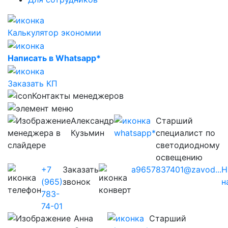
Калькулятор экономии
Написать в Whatsapp*
Заказать КП
Контакты менеджеров
Александр
Старший
Кузьмин
специалист по
светодиодному
освещению
+7
Заказать
a9657837401@zavod...
Н
(965)
звонок
н
783-
74-01
Анна
Старший