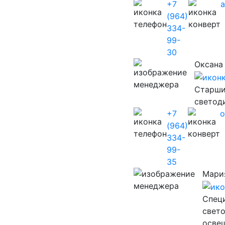
+7
(964)
334-
99-
30
Оксана
Старши
светод
+7
o
(964)
334-
99-
35
Мари
Cпец
свет
осве