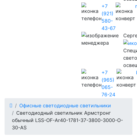
+7
(921)
580-
43-67
Серг
Cпец
свет
осве
+7
(965)
065-
76-24
Офисные светодиодные светильники
Светодиодный светильник Армстронг
обычный LSS-OF-Ar40-1781-37-3800-3000-O-
30-AS