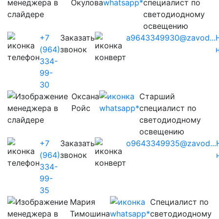
Окулова
специалист по
светодиодному
освещению
+7
Заказать
a9643349930@zavod...
(964)
звонок
334-
99-
30
Оксана
Старший
Ройс
специалист по
светодиодному
освещению
+7
Заказать
o9643349935@zavod...
(964)
звонок
334-
99-
35
Мария
Cпециалист по
Тимошина
светодиодному