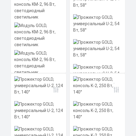
560x275x140 мм
КП
Получить КП за 15
Скачать
минут
КП
Прожектор GOLD,
универсальный U-2, 54
Вт, 58°
Модуль GOLD, консоль
KM-2, 96 Вт,
светодиодный
светильник
Мощность: 54 Вт
Размеры без упаковки:
230x215x148 мм
Размеры в упаковке:
Цена по запросу
Мощность: 96 Вт