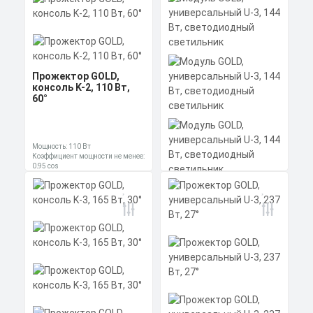
Прожектор GOLD,
консоль K-2, 110 Вт,
60°
Мощность: 110 Вт
Коэффициент мощности не менее:
0,95 cos
Материал корпуса:
Цена по запросу
Модуль GOLD,
Экструдированный
универсальный U-3,
алюминиевый профиль
144 Вт, светодиодный
Получить КП за 15
(анодированный), вторичная
светильник
оптика из акрила (ПММА) с
силиконовой прокладкой.
Скачать
минут
КП
Мощность: 144 Вт
Коэффициент мощности не менее:
0,95 cos
Материал корпуса:
Цена по запросу
Экструдированный
алюминиевый профиль
Получить КП за 15
(анодированный), прозрачное