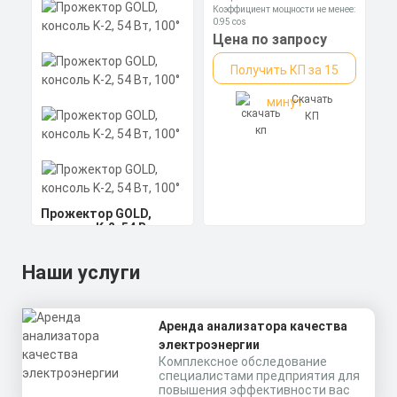
Цена по запросу
Скачать
минут
Коэффициент мощности не менее:
560x275x140 мм
0,95 cos
КП
Получить КП за 15
Материал корпуса:
Цена по запросу
Экструдированный
алюминиевый профиль
Скачать
минут
Получить КП за 15
(анодированный), вторичная
КП
оптика из акрила (ПММА) с
силиконовой прокладкой.
Скачать
минут
КП
Прожектор GOLD,
консоль K-2, 54 Вт,
100°
Наши услуги
Мощность: 54 Вт
Размеры без упаковки:
Аренда анализатора качества
230x215x135 мм
Размеры в упаковке:
Цена по запросу
электроэнергии
300x275x140 мм
Комплексное обследование
Получить КП за 15
специалистами предприятия для
повышения эффективности вас