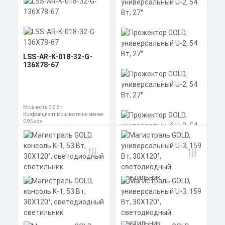
КП
LSS-AR-K-018-32-G-
136X78-67
Мощность: 32 Вт
Коэффициент мощности не менее:
0,95 cos
Материал корпуса:
Цена по запросу
Экструдированный
алюминиевый профиль
Получить КП за 15
(анодированный), вторичная
Прожектор GOLD,
оптика из акрила (ПММА) с
универсальный U-2, 54
силиконовой прокладкой.
Скачать
минут
Вт, 27°
КП
Мощность: 54 Вт
Размеры без упаковки:
230x215x148 мм
Размеры в упаковке: