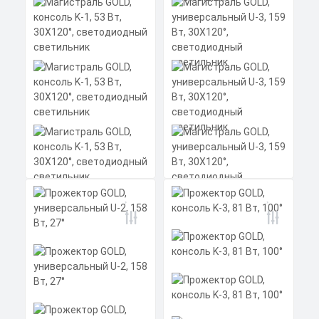
Цена по запросу
300x275x140 мм
Получить КП за 15
Скачать
минут
КП
Магистраль GOLD,
универсальный U-3,
159 Вт, 30X120°,
светодиодный
светильник
Магистраль GOLD,
Мощность: 159 Вт
консоль K-1, 53 Вт,
Коэффициент мощности не менее:
30X120°,
0,95 cos
светодиодный
Материал корпуса:
Цена по запросу
светильник
Экструдированный
алюминиевый профиль
Получить КП за 15