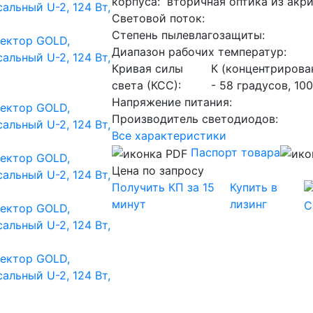
корпуса:
вторичная оптика из акр
Световой поток:
Степень пылевлагозащиты:
Диапазон рабочих температур:
Кривая силы
К (концентрирован
света (КСС):
- 58 градусов, 10
Напряжение питания:
Производитель светодиодов:
Все характеристики
Паспорт товара
Цена по запросу
Получить КП за 15
Купить в
минут
лизинг
С