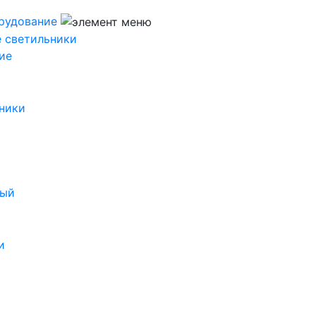
рудование
 светильники
ие
ники
ный
и