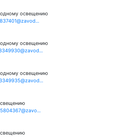
иодному освещению
837401@zavod...
иодному освещению
3349930@zavod...
иодному освещению
3349935@zavod...
освещению
5804367@zavo...
освещению