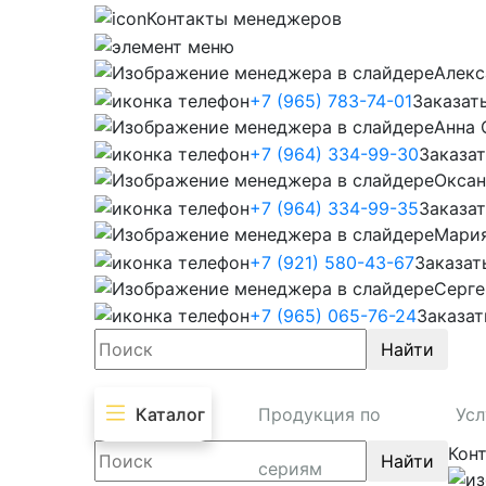
Контакты менеджеров
Алекс
+7 (965) 783-74-01
Заказат
Анна 
+7 (964) 334-99-30
Заказат
Оксан
+7 (964) 334-99-35
Заказат
Мари
+7 (921) 580-43-67
Заказат
Серге
+7 (965) 065-76-24
Заказат
Найти
Каталог
Продукция по
Усл
Кон
Найти
сериям