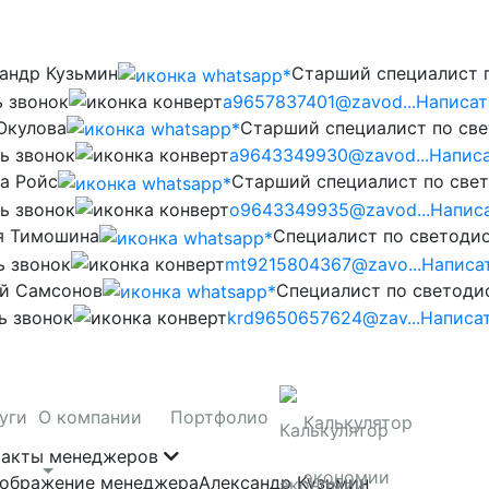
андр Кузьмин
Старший специалист 
ь звонок
a9657837401@zavod...
Написат
Окулова
Старший специалист по св
ь звонок
a9643349930@zavod...
Написа
а Ройс
Старший специалист по све
ь звонок
o9643349935@zavod...
Напис
я Тимошина
Cпециалист по светоди
ь звонок
mt9215804367@zavo...
Написа
й Самсонов
Cпециалист по светод
ь звонок
krd9650657624@zav...
Написа
уги
О компании
Портфолио
Калькулятор
такты менеджеров
экономии
Александр Кузьмин