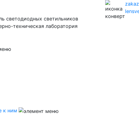
zaka
lensve
ль светодиодных светильников
ерно-техническая лаборатория
 к ним