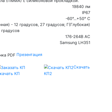
ила (ПММА) с силиконовой прокладкой.
19840 лм
IP67
-60°...+50° С
ная) - 12 градусов, 27 градусов; Г(Глубокая)
0 градусов
176-264В AС
Samsung LH351
Презентация
Скачать
качать КП
КП2