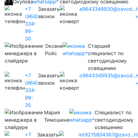
Окулова
светодиодному освещению
+7
Заказать
a9643349930@zavod...
(964)
звонок
334-
99-
30
Оксана
Старший
Ройс
специалист по
светодиодному
освещению
+7
Заказать
o9643349935@zavod...
(964)
звонок
334-
99-
35
Мария
Cпециалист по
Тимошина
светодиодному
освещению
+7
Заказать
mt9215804367@zavo...
Н