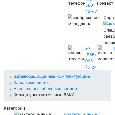
580-
43-67
Серг
Cпец
свет
осве
+7
(965)
065-
76-24
Взрывозащищенные комплектующие
Кабельные вводы
Аксесcуары кабельных вводов
Кольца уплотнительные 63КУ
Категории
Бактерицидные