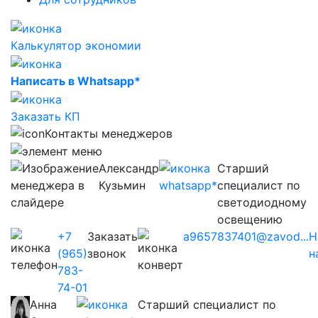
Калькулятор экономии
Написать в Whatsapp*
Заказать КП
Контакты менеджеров
Александр
Старший
Кузьмин
специалист по
светодиодному
освещению
+7
Заказать
a9657837401@zavod...
Н
(965)
звонок
н
783-
74-01
Анна
Старший специалист по