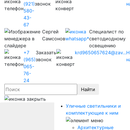
(921)
звонок
н
580-
43-
67
Сергей
Cпециалист по
Самсонов
светодиодному
освещению
+7
Заказать
krd9650657624@zav...
Н
(965)
звонок
н
065-
76-
24
Найти
Уличные светильники и
комплектующие к ним
Архитектурные