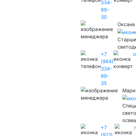
334-
99-
30
Оксана
Старши
светод
+7
o
(964)
334-
99-
35
Мари
Cпец
свет
осве
+7
(921)