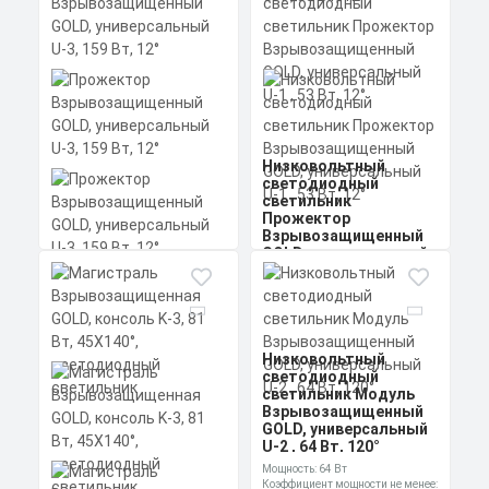
0,95 cos
Материал корпуса:
Цена по запросу
Экструдированный
алюминиевый профиль
Заказать
(анодированный), вторичная
оптика из акрила (ПММА) с
силиконовой прокладкой.
Скачать
КП
Низковольтный
светодиодный
светильник
Прожектор
Взрывозащищенный
GOLD, универсальный
Прожектор
U-1 , 53 Вт, 12°
Мощность: 53 Вт
Взрывозащищенный
Коэффициент мощности не менее:
GOLD, универсальный
0,95 cos
U-3, 159 Вт, 12°
Материал корпуса:
Цена по запросу
Экструдированный
алюминиевый профиль
Низковольтный
Заказать
(анодированный), вторичная
светодиодный
Мощность: 159 Вт
оптика из акрила (ПММА) с
Коэффициент мощности не менее:
светильник Модуль
силиконовой прокладкой.
Скачать
0,95 cos
Взрывозащищенный
Материал корпуса:
КП
Цена по запросу
GOLD, универсальный
Экструдированный
U-2 , 64 Вт, 120°
алюминиевый профиль
Заказать
(анодированный), вторичная
Мощность: 64 Вт
оптика из акрила (ПММА) с
Коэффициент мощности не менее: