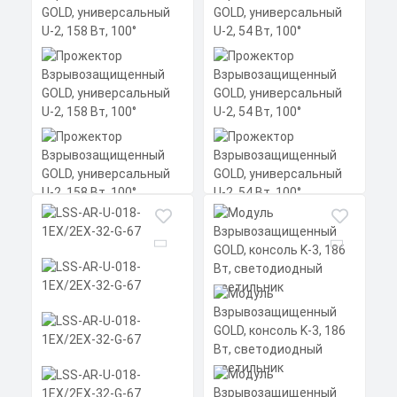
Прожектор
Взрывозащищенный
GOLD, универсальный
U-2, 158 Вт, 100°
Мощность: 158 Вт
Коэффициент мощности не менее:
0,95 cos
Материал корпуса:
Цена по запросу
Экструдированный
алюминиевый профиль
Заказать
Прожектор
(анодированный), вторичная
Взрывозащищенный
оптика из акрила (ПММА) с
GOLD, универсальный
силиконовой прокладкой.