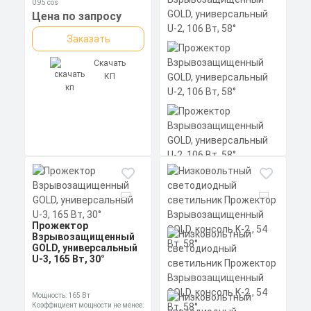
силиконовой прокладкой.
0,95 cos
Скачать
Скачать
Материал корпуса:
Цена по запросу
КП
КП
Экструдированный
алюминиевый профиль
Заказать
(анодированный), рассеиватель
поликарбонат.
Скачать
КП
Прожектор
Взрывозащищенный
GOLD, универсальный
U-2, 106 Вт, 58°
Прожектор
Взрывозащищенный
Мощность: 106 Вт
Коэффициент мощности не менее:
GOLD, универсальный
0,95 cos
U-3, 165 Вт, 30°
Материал корпуса:
Цена по запросу
Экструдированный
алюминиевый профиль
Заказать
(анодированный), вторичная
Мощность: 165 Вт
оптика из акрила (ПММА) с
Коэффициент мощности не менее: