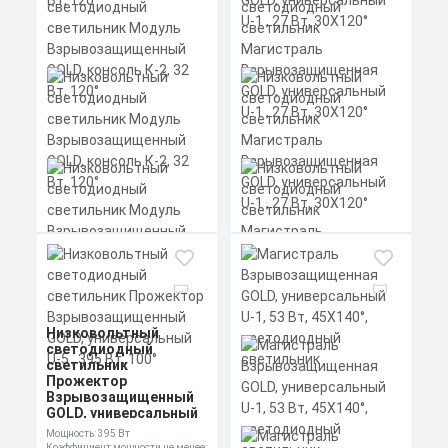
Коэффициент мощности не менее:
0,95 cos
Материал корпуса:
Цена по запросу
Экструдированный
алюминиевый профиль
Заказать
(анодированный), вторичная
оптика из акрила (ПММА) с
силиконовой прокладкой.
Скачать
КП
Низковольтный
Низковольтный
Низковольтный
светодиодный
светодиодный
светодиодный
светильник
светильник Модуль
светильник
Прожектор
Взрывозащищенный
Магистраль
Взрывозащищенный
GOLD, консоль К-2, 32
Взрывозащищенная
GOLD, универсальный
Вт, 120°
GOLD, универсальный
U-5 , 395 Вт, 100°
U-1 , 27 Вт, 30X120°
Мощность: 395 Вт
Мощность: 32 Вт
Мощность: 27 Вт
Коэффициент мощности не менее: