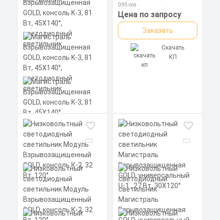
силиконовой прокладкой.
Скачать
0,95 cos
Материал корпуса:
Цена по запросу
КП
Экструдированный
алюминиевый профиль
Заказать
(анодированный), рассеиватель
поликарбонат.
Скачать
КП
Магистраль
Взрывозащищенная
GOLD, консоль K-3, 81
Вт, 45X140°,
светодиодный
светильник
Мощность: 81 Вт