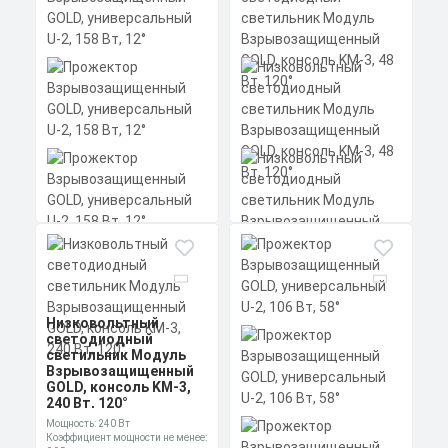
0,95 cos
Материал корпуса:
Цена по запросу
Экструдированный
алюминиевый профиль
Заказать
(анодированный), рассеиватель
поликарбонат
Скачать
КП
Прожектор
Низковольтный
Взрывозащищенный
светодиодный
GOLD, универсальный
светильник Модуль
U-2, 158 Вт, 12°
Взрывозащищенный
GOLD, консоль KM-3,
48 Вт, 120°
Низковольтный
светодиодный
Мощность: 158 Вт
Мощность: 48 Вт
Коэффициент мощности не менее:
Коэффициент мощности не менее:
светильник Модуль
0,95 cos
0,95 cos
Взрывозащищенный
Материал корпуса:
Материал корпуса:
Цена по запросу
Цена по запросу
GOLD, консоль KM-3,
Экструдированный
Экструдированный
240 Вт, 120°
алюминиевый профиль
алюминиевый профиль
Заказать
Заказать
(анодированный), вторичная
(анодированный), рассеиватель
Мощность: 240 Вт
оптика из акрила (ПММА) с
поликарбонат.
Коэффициент мощности не менее: