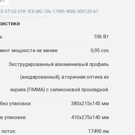
017
LSS-ST-U2-018-1EX-MG-106-17490-4000-30X120-67
Калькулятор экономии
ристики
ь:
106 Вт
ент мощности не менее:
0,95 cos
Экструдированный алюминиевый профиль
(анодированный), вторичная оптика из
акрила (ПММА) с силиконовой прокладкой.
без упаковки:
380x215x145 мм
в упаковке:
410x275x140 мм
 поток:
17490 лм