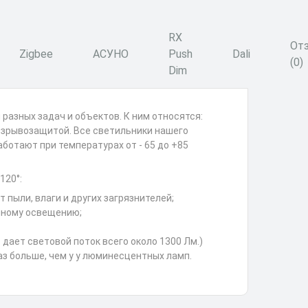
RX
От
Zigbee
АСУНО
Push
Dali
(0)
Dim
азных задач и объектов. К ним относятся:
 взрывозащитой. Все светильники нашего
ботают при температурах от - 65 до +85
120°:
пыли, влаги и других загрязнителей;
нному освещению;
дает световой поток всего около 1300 Лм.)
аз больше, чем у у люминесцентных ламп.