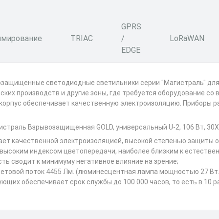
GPRS
мирование
TRIAC
/
LoRaWAN
EDGE
ащищенные светодиодные светильники серии "Магистраль" для р
ских производств и другие зоны, где требуется оборудование со
 корпус обеспечивает качественную электроизоляцию. Приборы ра
траль Взрывозащищенная GOLD, универсальный U-2, 106 Вт, 30X
т качественной электроизоляцией, высокой степенью защиты от 
высоким индексом цветопередачи, наиболее близким к естестве
сть сводит к минимуму негативное влияние на зрение;
ветовой поток 4455 Лм. (люминесцентная лампа мощностью 27 Вт. 
ющих обеспечивает срок службы до 100 000 часов, то есть в 10 р