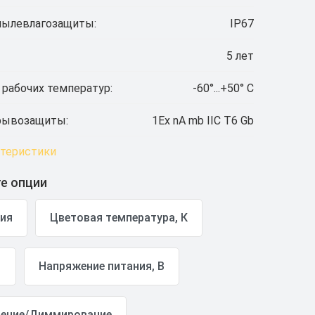
пылевлагозащиты:
IP67
5 лет
 рабочих температур:
-60°...+50° C
рывозащиты:
1Ex nA mb IIC T6 Gb
ктеристики
е опции