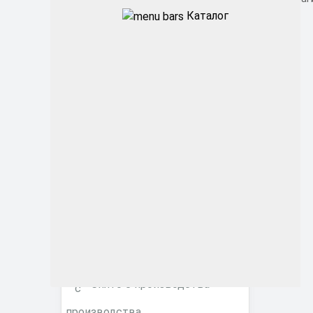
Каталог
Промышленные
Архитектурные
Офисные
ЖКХ
Торговые ритейл
Фитосветильники
Снято с производства