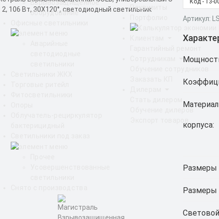
Код - 13-0
Взрывозащищенное
Реквизиты
оборудование
Портфолио
Артикул: 
Офисные светильники
Характе
Клиентам
Аварийные
Гарантийный ремонт
светодиодные
Мощност
Сотрудникам
светильники
Обучение сотрудников
Светильники ЖКХ
Заказать КП
Коэффици
Торговые ритейл
Дилерам
Фитосветильники
Стать дилером
Материал
Опоры
Обучение дилеров
Облучатель-рециркулятор
Экспорт товаров
корпуса:
бактерицидный
Светильники под заказ
Прочее
Размеры 
Усовершенствованные
светильники
Снято с производства
Размеры 
Световой