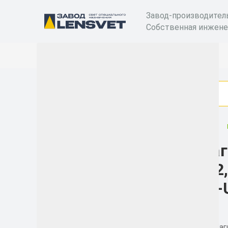
Завод-производител
Собственная инжене
Взрывозащищенные светодиодные светильники
Маг
Категории
U-2
Бактерицидные
ST-
рециркуляторы
Уличные