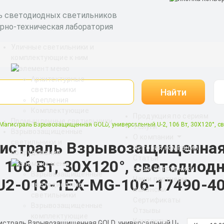
ь светодиодных светильников
рно-техническая лаборатория
Уличные светильники и
комплектующие к ним
Архитектурные
светильники
Найти
Крепления
Комплектующие
Продукция по сериям
Промышленные светильники
Магистраль Взрывозащищенная GOLD, универсальный U-2, 106 Вт, 30X120°, с
Услуги
Взрывозащищенные
О компании
светильники и
истраль Взрывозащищенная
История компании
оборудование
Статьи
, 106 Вт, 30X120°, светодио
Наши сотрудники
Взрывозащищенные
Наши партнеры
U2-018-1EX-MG-106-17490-4
светодиодные
Вакансии
светильники
Сертификаты
Взрывозащищенные
Отзывы
комплектующие
Контакты