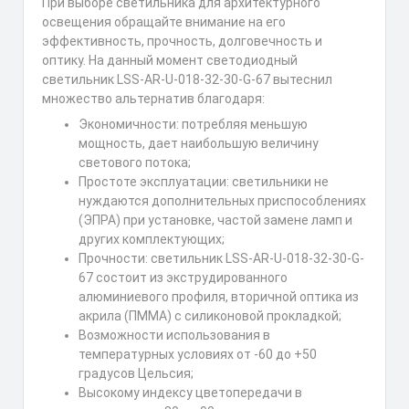
При выборе светильника для архитектурного
освещения обращайте внимание на его
эффективность, прочность, долговечность и
оптику. На данный момент светодиодный
светильник LSS-AR-U-018-32-30-G-67 вытеснил
множество альтернатив благодаря:
Экономичности: потребляя меньшую
мощность, дает наибольшую величину
светового потока;
Простоте эксплуатации: светильники не
нуждаются дополнительных приспособлениях
(ЭПРА) при установке, частой замене ламп и
других комплектующих;
Прочности: светильник LSS-AR-U-018-32-30-G-
67 состоит из экструдированного
алюминиевого профиля, вторичной оптика из
акрила (ПММА) с силиконовой прокладкой;
Возможности использования в
температурных условиях от -60 до +50
градусов Цельсия;
Высокому индексу цветопередачи в