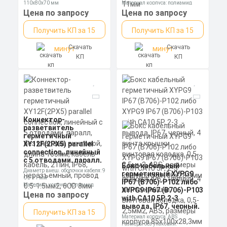
паралл, IP68,
110х80х70 мм
Материал корпуса: полиамид
неразъемный, провод
Степень пылевлагозащиты: IP65
Номинальное напряжение: 250 В
Цена по запросу
Цена по запросу
0.5-1.5мм2, 9OD 11мм
Получить КП за 15
Получить КП за 15
Скачать
Скачать
минут
минут
КП
КП
Коннектор-
разветвитель
герметичный
XY12F(2PX5) parallel
connection, линейный
с 5 отводами, паралл,
Бокс кабельный
без клапана, винтовой,
Диаметр внеш. оболочки кабеля: 9
герметичный XYPG9
длина 163мм, кабель-
OD 11 мм
IP67 (B706)-P102 либо
кабель, 2 Пин, IP68,
Материал корпуса: полиамид
XYPG9 IP67 (B706)-P103
неразъемный, провод
Номинальное напряжение: 250 В
Цена по запросу
with CA10 5P, 2-3
0.5-1.5мм2, 6OD 8мм
вывода, IP67, черный,
Получить КП за 15
4 винта крышки,
Материал корпуса: ABS
винтовая колодка,
Размеры без упаковки: