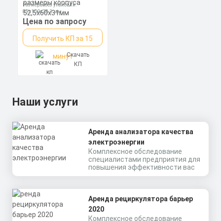
PG9, 0,5-2,5мм2,
Размеры без упаковки:
полипропилен,
85x100x28.3 мм
размеры корпуса
Степень пылевлагозащиты: IP67
Цена по запросу
52,5х60х31мм
Получить КП за 15
Скачать
минут
КП
Наши услуги
Аренда анализатора качества
электроэнергии
Комплексное обследование
специалистами предприятия для
повышения эффективности вас
Аренда рециркулятора барьер
2020
Комплексное обследование