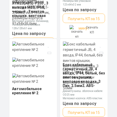
0,5-2,5мм2, ABS,
Размеры без упаковки:
XYM20(ABS)-P203 , 3
размеры корпуса
123х64х32 мм
вывода М20, IP68,
85х100х28,3мм
Степень пылевлагозащиты: IP68
Цена по запросу
черный , 7 винтов
крышки, винтовая
Получить КП за 15
колодка CA10 5P, 0,5-
Материал корпуса: полиамид
2,5мм2, ABS-пластик,
Размеры без упаковки:
Скачать
размеры корпуса
минут
128х128х61 мм
91х94х36,6мм
Степень пылевлагозащиты: IP55
КП
Цена по запросу
Получить КП за 15
Скачать
минут
КП
Бокс кабельный
герметичный JB, 4
ввода, IP44, белый, без
винтов крышки,
винтовая колодка, 3
Пин, 2,5мм2, ABS-
Автомобильное
пластик, размеры
Диаметр внеш. оболочки кабеля:
крепление № 2
корпуса D50, высота
OD25 мм
50мм
Материал корпуса: ABS-пластик
Размеры без упаковки: 80*50 мм
Цена по запросу
Получить КП за 15