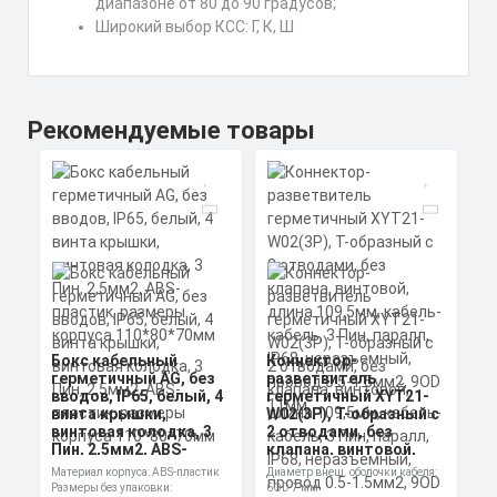
диапазоне от 80 до 90 градусов;
Широкий выбор КСС: Г, К, Ш
Рекомендуемые товары
Бокс кабельный
Коннектор-
герметичный AG, без
разветвитель
вводов, IP65, белый, 4
герметичный XYT21-
винта крышки,
W02(3P), Т-образный с
винтовая колодка, 3
2 отводами, без
Пин, 2,5мм2, ABS-
клапана, винтовой,
пластик, размеры
длина 109,5мм,
Материал корпуса: ABS-пластик
Диаметр внеш. оболочки кабеля:
корпуса 110*80*70мм
кабель-кабель, 3 Пин,
Размеры без упаковки:
6OD 7 мм