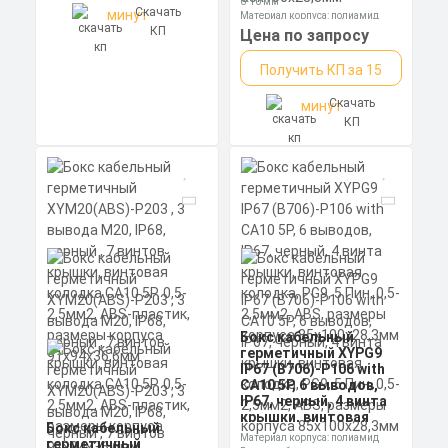
6-10 мм
Скачать
минут
размеры корпуса
Материал корпуса: полиамид
85х100х28,3мм
КП
Размеры без упаковки: 63x65x29
Цена по запросу
мм
Получить КП за 15
Скачать
минут
КП
Бокс кабельный
герметичный XYPG9
IP67 (B706)-P106 with
CA10 5P, 6 выводов,
IP67, черный, 4 винта
крышки, винтовая
Бокс кабельный
колодка, PG9, 5 Пин,
Материал корпуса: полиамид
герметичный