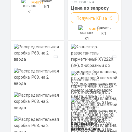
Скачать
минут
0,5-2,5мм2, ABS,
85x100x28.3 мм
размеры корпуса
КП
Степень пылевлагозащиты: IP67
Цена по запросу
85х100х28,3мм
Получить КП за 15
Скачать
минут
КП
Коннектор-
разветвитель