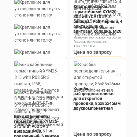
Бокс кабельный
герметичный XYM20-
305 with CA10 5P, 3
вывода, IP68, черный, 4
винта крышки,
винтовая колодка, М20,
5 Пин, 0,5-1,5мм2,
Материал корпуса: поликарбонат
полиамид, размеры
Размеры без упаковки:
корпуса 63х65х29мм
114х67х36 мм
Степень пылевлагозащиты: IP68
Цена по запросу
Получить КП за 15
Скачать
минут
КП
Коробка
распределительная
для открытой
проводки, 85х85х45мм
двухкомпонентная
Бокс кабельный
герметичный XYM25-
315 with P02 5P, 3
вывода, IP68,
Цена по запросу
прозрачный, 5 винтов