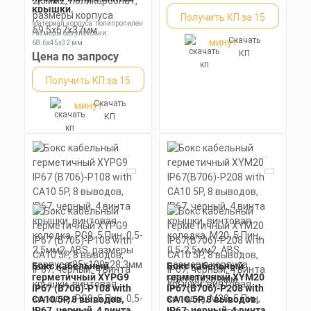
крышки,
Получить КП за 15
самозажимная
Материал корпуса: полипропилен
колодка, М25 5 Пин,
Размеры без упаковки:
Скачать
2,5мм2, поликарбонат,
минут
68.6x45x32 мм
размеры корпуса
Степень пылевлагозащиты: IP65
КП
Цена по запросу
59,5х67х37мм
Получить КП за 15
Крепление для
установки вплотную к
Скачать
минут
стене или потолку
КП
Цена по запросу
Получить КП за 15
Скачать
минут
КП
Бокс кабельный
Бокс кабельный
герметичный XYPG9
герметичный XYM20
IP67 (B706)-P108 with
IP67(B706)-P208 with
CA10 5P, 8 выводов,
CA10 5P, 8 выводов,
IP67, черный, 4 винта
IP67, черный, 4 винта