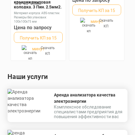
Цена по запросу
крышки,винтовая
колодка, 3 Пин, 2,5мм2,
Получить КП за 15
ABS-пластик,
Материал корпуса: ABS-пластик
110*80*50мм
Размеры без упаковки:
Скачать
минут
100х100х75 мм
Степень пылевлагозащиты: IP65
КП
Цена по запросу
Получить КП за 15
Скачать
минут
КП
Наши услуги
Аренда анализатора качества
электроэнергии
Комплексное обследование
специалистами предприятия для
повышения эффективности вас