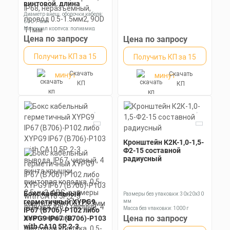
винтовой, длина
109,5мм, кабель-
Диаметр внеш. оболочки кабеля:
кабель, 3 Пин, паралл,
6OD 7 мм
IP68, неразъемный,
Материал корпуса: полиамид
провод 0.5-1.5мм2, 9OD
Номинальное напряжение: 250 В
Цена по запросу
Цена по запросу
11мм
Получить КП за 15
Получить КП за 15
Скачать
Скачать
минут
минут
КП
КП
Кронштейн К2К-1,0-1,5-
Ф2-15 составной
радиусный
Бокс кабельный
Размеры без упаковки: 30x20x30
герметичный XYPG9
мм
Масса без упаковки: 1000 г
IP67 (B706)-P102 либо
Цена по запросу
XYPG9 IP67 (B706)-P103
with CA10 5P, 2-3