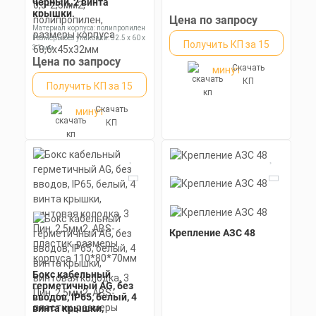
черный, 2 винта
крышки,
Цена по запросу
самозажимная
Материал корпуса: полипропилен
колодка P02, 3 Пин,
Размеры без упаковки: 52.5 x 60 x
Получить КП за 15
PG9, 0,5-2,5мм2,
31 мм
полипропилен,
Степень пылевлагозащиты: IP66
Цена по запросу
Скачать
минут
размеры корпуса
68,6х45х32мм
КП
Получить КП за 15
Скачать
минут
КП
Крепление АЗС 48
Бокс кабельный
герметичный AG, без
вводов, IP65, белый, 4
винта крышки,