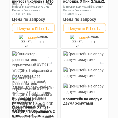
винтовая колодка, M16,
колодка, 3 Пин, 2,5мм2,
3 Пин, 0,5-2,5мм2,
ABS-пластик, размеры
Материал корпуса: полиамид
Материал корпуса: ABS-пластик
полиамид, размеры
корпуса 100*100*75мм
Размеры без упаковки:
Размеры без упаковки:
корпуса 70,5*40*29мм
70.5x40x29 мм
110х80х50 мм
Степень пылевлагозащиты: IP68
Степень пылевлагозащиты: IP65
Цена по запросу
Цена по запросу
Получить КП за 15
Получить КП за 15
Скачать
Скачать
минут
минут
КП
КП
Коннектор-
Кронштейн на опору с
разветвитель
двумя хомутами
герметичный XYT21-
W02(3P), Т-образный с 2
отводами, без клапана,