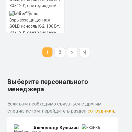
Код товара - 13-0018
Магистраль
Взрывозащищенная
1
2
>
>|
GOLD, консоль K-2, 106
Вт, 30X120°,
светодиодный
светильник
Мощность: 106 Вт
Коэффициент мощности не менее:
Выберите персонального
0,95 cos
Материал корпуса:
Цена по запросу
менеджера
Экструдированный алюминиевый
профиль (анодированный),
Заказать
вторичная оптика из акрила (ПММА)
с силиконовой прокладкой.
Если вам необходимо связаться с другим
Скачать
специалистом, перейдите в раздел
сотрудники
.
КП
Александр Кузьмин