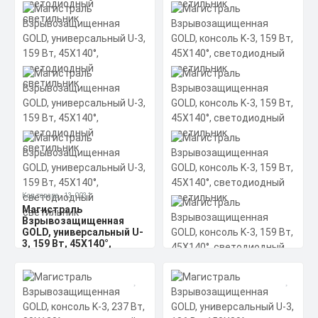
Магистраль
Взрывозащищенная
GOLD, консоль K-1, 53 Вт,
30X120°, светодиодный
светильник
Мощность: 53 Вт
Коэффициент мощности не менее:
0,95 cos
Материал корпуса:
14851 ₽
Экструдированный алюминиевый
профиль (анодированный),
вторичная оптика из акрила (ПММА)
Заказать
с силиконовой прокладкой.
Скачать
КП
Код товара - 13-0031
Магистраль
Взрывозащищенная
GOLD, универсальный U-
3, 159 Вт, 45X140°,
светодиодный
Код товара - 13-0032
светильник
Магистраль
Мощность: 159 Вт
Взрывозащищенная
Коэффициент мощности не менее:
GOLD, консоль K-3, 159
0,95 cos
Вт, 45X140°,
Материал корпуса:
Цена по запросу