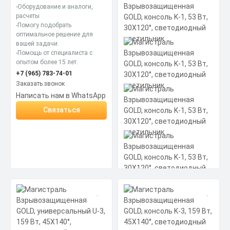
Коэффициент мощности не менее:
-Оборудование и аналоги,
0,95 cos
расчеты
Материал корпуса:
Цена по запросу
-Помогу подобрать
Экструдированный алюминиевый
оптимальное решение для
профиль (анодированный),
Заказать
вторичная оптика из акрила (ПММА)
вашей задачи.
с силиконовой прокладкой.
-Помощь от специалиста с
Скачать
опытом более 15 лет.
КП
+7 (965) 783-74-01
Заказать звонок
Написать нам в WhatsApp
Связаться
Код товара - 13-0006