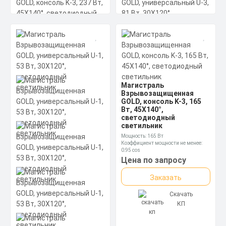
Код товара - 13-0036
Магистраль
Магистраль
Взрывозащищенная
Взрывозащищенная
GOLD, консоль K-3, 237
GOLD, консоль K-3, 165
Вт, 45X140°,
Вт, 45X140°,
светодиодный
светодиодный
светильник
светильник
Мощность: 237 Вт
Коэффициент мощности не менее:
Мощность: 165 Вт
0,95 cos
Коэффициент мощности не менее:
Материал корпуса:
0,95 cos
Цена по запросу
Экструдированный алюминиевый
Материал корпуса:
Цена по запросу
Код товара - 13-0025
профиль (анодированный),
Экструдированный алюминиевый
Магистраль
Заказать
вторичная оптика из акрила (ПММА)
профиль (анодированный),
Заказать
Взрывозащищенная
с силиконовой прокладкой.
вторичная оптика из акрила (ПММА)
GOLD, универсальный U-
с силиконовой прокладкой.
Скачать
3, 81 Вт, 30X120°,
Скачать
КП
светодиодный
КП
светильник
Мощность: 81 Вт