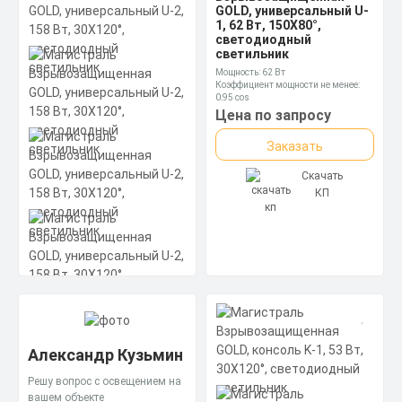
GOLD, универсальный U-
1, 62 Вт, 150X80°,
светодиодный
светильник
Мощность: 62 Вт
Коэффициент мощности не менее:
0,95 cos
Материал корпуса:
Цена по запросу
Экструдированный алюминиевый
профиль (анодированный),
Заказать
вторичная оптика из акрила (ПММА)
с силиконовой прокладкой.
Скачать
КП
Код товара - 13-0021
Магистраль
Взрывозащищенная
GOLD, универсальный U-
2, 158 Вт, 30X120°,
Александр Кузьмин
светодиодный
светильник
Решу вопрос с освещением на
вашем объекте
Мощность: 158 Вт