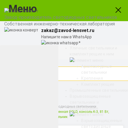
Меню
Завод-производитель светодиодных светильников
Собственная инженерно-техническая лаборатория
zakaz@zavod-lensvet.ru
Напишите нам в WhatsApp
Уличные светильники и
8 (800) 775-65-74
комплектующие к ним
Заказать звонок
Архитектурные
светильники
Крепления
Комплектующие
Найти
Промышленные светильники
Взрывозащищенные
светильники и
Взрывозащищенные светодиодные светильники
оборудование
Магистраль Взрывозащищенная GOLD, консоль K-3, 81 Вт,
45X140°, светодиодный светильник
Взрывозащищенные
светодиодные