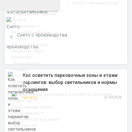
Снято с производства
Фитосветильники
Продукция по сериям
Услуги
О компании
История компании
Снято с производства
Статьи
Наши сотрудники
Наши партнеры
Вакансии
Сертификаты
Отзывы
Как осветить парковочные зоны и этажи
Контакты
паркингов: выбор светильников и нормы
Реквизиты
Портфолио
освещения
Калькулятор экономии
Читать
21.04.2026
Клиентам
Гарантийный ремонт
Сотрудникам
Обучение сотрудников
Заказать КП
Дилерам