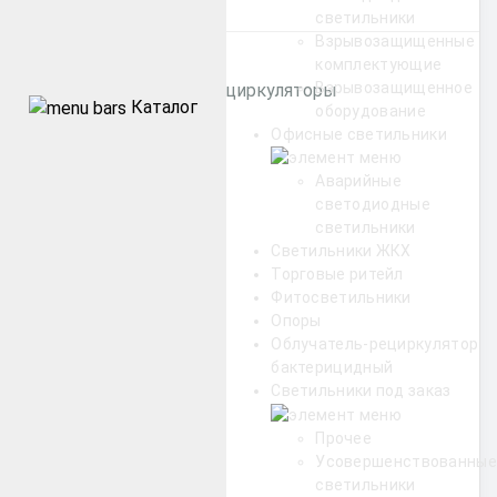
Категории
светильники
Взрывозащищенные
комплектующие
Взрывозащищенное
Бактерицидные рециркуляторы
Каталог
оборудование
Офисные светильники
Уличные
Аварийные
светодиодные
Промышленные
светильники
Светильники ЖКХ
Архитектурные
Торговые ритейл
Фитосветильники
Опоры
Офисные
Облучатель-рециркулятор
бактерицидный
ЖКХ
Светильники под заказ
Прочее
Торговые ритейл
Усовершенствованные
светильники