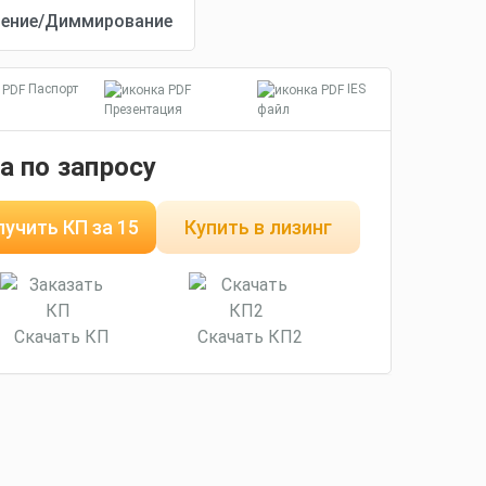
Паспорт
IES
Презентация
файл
а по запросу
учить КП за 15
Купить в лизинг
минут
Скачать КП
Скачать КП2