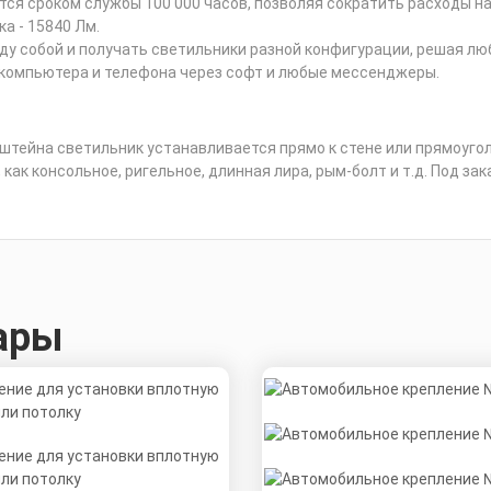
я сроком службы 100 000 часов, позволяя сократить расходы на
а - 15840 Лм.
у собой и получать светильники разной конфигурации, решая люб
 компьютера и телефона через софт и любые мессенджеры.
нштейна светильник устанавливается прямо к стене или прямоуг
как консольное, ригельное, длинная лира, рым-болт и т.д. Под за
ары