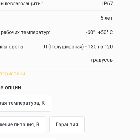
пылевлагозащиты:
IP67
5 лет
 рабочих температур:
-60°...+50° C
илы света
Л (Полуширокая) - 130 на 120
градусов
ктеристики
е опции