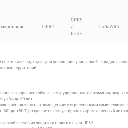
GPRS
мирование
TRIAC
/
LoRaWAN
EDGE
ый светильник подходит для освещения улиц, аллей, складов с н
астных территорий.
рочного коррозиестойкого экструдированного алюминия, покрыто
службы до 50 лет.
ожно использовать в помещениях с агрессивными химическими с
т -60° до +50°С разрешает эксплуатировать промышленный источ
сокой степенью защиты от влаги и пыли - IP67.