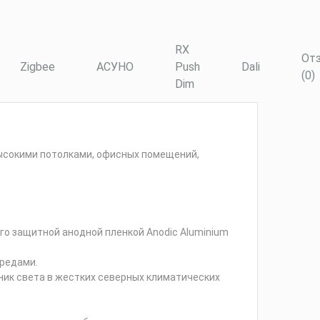
RX
От
Zigbee
АСУНО
Push
Dali
(0)
Dim
евысокими потолками, офисных помещений,
го защитной анодной пленкой Anodic Aluminium
редами.
ник света в жестких северных климатических