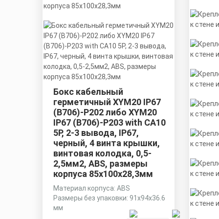
Бокс кабельный
герметичный XYM20 IP67
(B706)-P202 либо XYM20
IP67 (B706)-P203 with CA10
5P, 2-3 вывода, IP67,
черный, 4 винта крышки,
винтовая колодка, 0,5-
2,5мм2, ABS, размеры
корпуса 85х100х28,3мм
Материал корпуса: ABS
Размеры без упаковки: 91x94x36.6
мм
Степень пылевлагозащиты: IP68