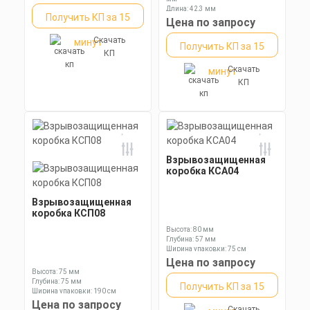
Длина: 42,3 мм
Получить КП за 15
Ключ: 24 мм
Цена по запросу
Скачать
минут
Получить КП за 15
КП
Скачать
минут
КП
Взрывозащищенная
коробка КСА04
Взрывозащищенная
коробка КСП08
Высота: 80 мм
Глубина: 57 мм
Ширина упаковки: 75 см
Цена по запросу
Высота: 75 мм
Глубина: 75 мм
Получить КП за 15
Ширина упаковки: 190 см
Цена по запросу
Скачать