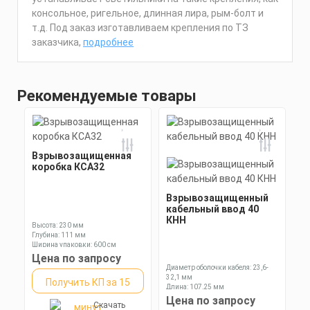
консольное, ригельное, длинная лира, рым-болт и
т.д. Под заказ изготавливаем крепления по ТЗ
заказчика,
подробнее
Рекомендуемые товары
Взрывозащищенная
коробка КСА32
Взрывозащищенный
кабельный ввод 40
КНН
Высота: 230 мм
Глубина: 111 мм
Ширина упаковки: 600 см
Цена по запросу
Диаметр оболочки кабеля: 23,6-
32,1 мм
Получить КП за 15
Длина: 107,25 мм
Ключ: 50 мм
Цена по запросу
Скачать
минут