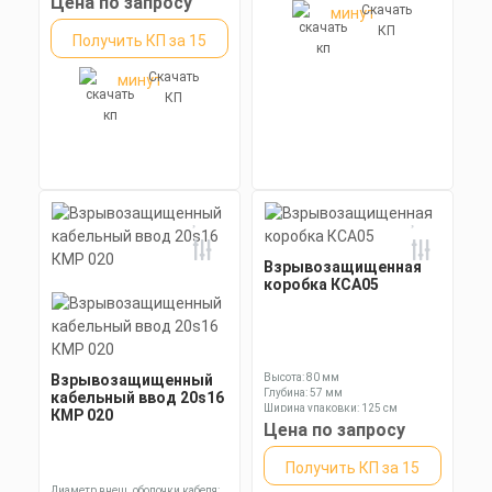
Цена по запросу
Скачать
минут
Длина: 88,4 мм
КП
Получить КП за 15
Скачать
минут
КП
Взрывозащищенная
коробка КСА05
Взрывозащищенный
Высота: 80 мм
Глубина: 57 мм
кабельный ввод 20s16
Ширина упаковки: 125 см
КМР 020
Цена по запросу
Получить КП за 15
Диаметр внеш. оболочки кабеля: