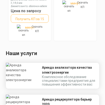
Скачать
минут
3,1-8,6 мм
Диаметр внутр. оболочки кабеля:
КП
11,7 мм
Цена по запросу
Длина: 35,75 мм
Получить КП за 15
Скачать
минут
КП
Наши услуги
Аренда анализатора качества
электроэнергии
Комплексное обследование
специалистами предприятия для
повышения эффективности вас
Аренда рециркулятора барьер
2020