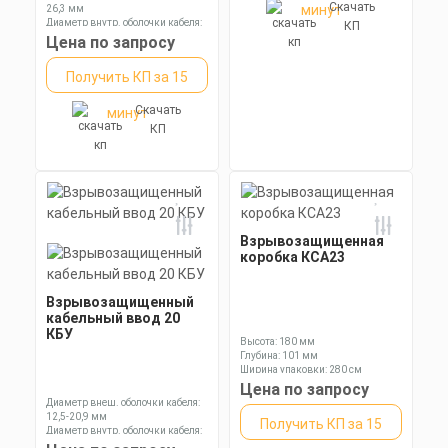
Скачать
минут
26,3 мм
Диаметр внутр. оболочки кабеля:
КП
20,0 мм
Цена по запросу
Диаметр оболочки кабеля: 6,5-13,9
мм
Получить КП за 15
Скачать
минут
КП
Взрывозащищенная
коробка КСА23
Взрывозащищенный
кабельный ввод 20
КБУ
Высота: 180 мм
Глубина: 101 мм
Ширина упаковки: 280 см
Цена по запросу
Диаметр внеш. оболочки кабеля:
12,5-20,9 мм
Получить КП за 15
Диаметр внутр. оболочки кабеля:
6,5-13,9 мм