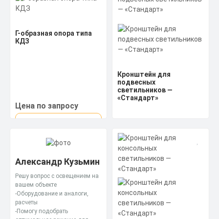
Г-образная опора типа
КДЗ
Кронштейн для
подвесных
светильников —
«Стандарт»
Цена по запросу
Получить КП за 15
Скачать
минут
Цена по запросу
КП
Александр Кузьмин
Получить КП за 15
Решу вопрос с освещением на
Скачать
минут
вашем объекте
КП
-Оборудование и аналоги,
расчеты
-Помогу подобрать