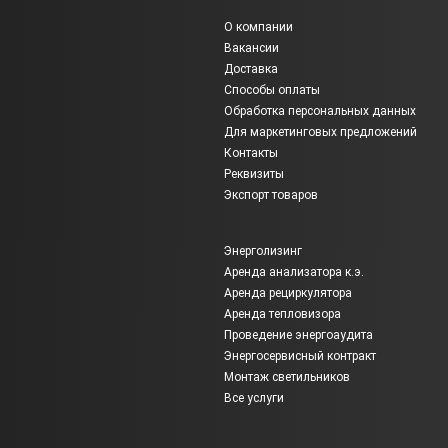
ЛЕНСВЕТ” есть типы опор для любых проектов:
О компании
Вакансии
Доставка
автопавильоны,
Способы оплаты
декоративные опоры,
Обработка персональных данных
закладные детали фундамента и консоли,
Для маркетинговых предложений
кронштейны,
Контакты
мачты для освещения больших пространств,
Реквизиты
Экспорт товаров
металлоконструкции различного назначения,
молниеотводы,
Энерголизинг
опоры для освещения дорог и магистралей,
Аренда анализатора к.э.
пешеходные ограждения.
Аренда рециркулятора
Аренда тепловизора
Если вы хотели бы
купить
опоры, закажите обратный звонок по
Проведение энергоаудита
номеру 8 800 301 46 79 — наши специалисты помогут
Энергосервисный контракт
сориентироваться в ассортименте!
Монтаж светильников
Все услуги