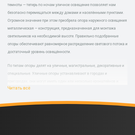
темноты — теперь по ночам уличное освещение позволяет нам
безопасно перемещаться между домами и населёнными пунктами.
Огромное значение при этом приобрела опора наружного освещения
металлическая — конструкция, предназначенная для монтажа
светильников на необходимой высоте. Правильно подобранные
опоры обеспечивают равномерное распределение светового потока и
достаточный уровень освещённости.
По типам опоры делят на уличные, магистральные, декоративные и
специальные. Уличные опоры устанавливают в городах и
пригородах, они могут иметь один или несколько кронштейнов и
Читать всё
часто используются совместно со светодиодными светильниками —
в таком случае применяется опора освещения светодиодная,
рассчитанная на современные энергоэффективные источники света.
Выбор опор зависит от многих факторов, таких как место установки,
требования к объекту, способ прокладки кабеля, форма поперечного
сечения и тип монтажа светильников. В ассортименте ООО “ЗАВОД