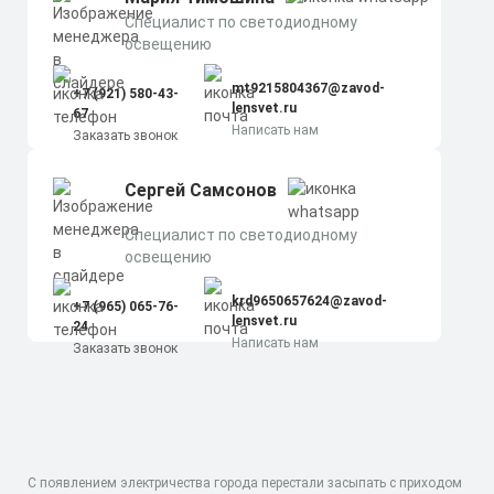
Cпециалист по светодиодному
освещению
mt9215804367@zavod-
+7 (921) 580-43-
lensvet.ru
67
Написать нам
Заказать звонок
Сергей Самсонов
Cпециалист по светодиодному
освещению
krd9650657624@zavod-
+7 (965) 065-76-
lensvet.ru
24
Написать нам
Заказать звонок
С появлением электричества города перестали засыпать с приходом