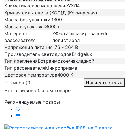
Климатическое исполнение
УХЛ4
Кривая силы света (КСС)
Д (Косинусная)
Масса без упаковки
3300 г
Масса в упаковке
3600 г
Материал
УФ-стабилизированный
рассеивателя
полистирол
Напряжение питания
176 - 264 В
Производитель светодиодов
Bridgelux
Тип крепления
Встраимовое/накладной
Тип рассеивателя
Микропризма
Цветовая температура
4000 К
Отзывов (0)
Написать отзыв
Нет отзывов об этом товаре.
Рекомендуемые товары