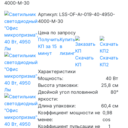
4000-M-30
Артикул: LSS-OF-Ar-019-40-4950-
4000-M-30
Цена по запросу
Получить
Купить
КП за 15
в
минут
лизинг
Скачать
Скачать
КП
КП2
Характеристики
Мощность:
40 Вт
Высота упаковки:
25,8 см
Двойной угол половинной
80°
яркости:
Длина упаковки:
60,4 см
Коэффициент мощности не
0,98
менее:
cos
Коэффициент пульсации не
1