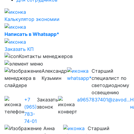
Калькулятор экономии
Написать в Whatsapp*
Заказать КП
Контакты менеджеров
Александр
Старший
Кузьмин
специалист по
светодиодному
освещению
+7
Заказать
a9657837401@zavod...
Н
(965)
звонок
н
783-
74-01
Анна
Старший