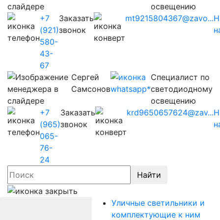
освещению
+7
Заказать
mt9215804367@zavo...
Н
(921)
звонок
н
580-
43-
67
Сергей
Cпециалист по
Самсонов
светодиодному
освещению
+7
Заказать
krd9650657624@zav...
Н
(965)
звонок
н
065-
76-
24
Найти
Уличные светильники и
комплектующие к ним