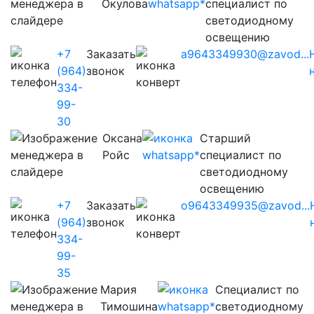
Окулова
специалист по
светодиодному
освещению
+7
Заказать
a9643349930@zavod...
(964)
звонок
334-
99-
30
Оксана
Старший
Ройс
специалист по
светодиодному
освещению
+7
Заказать
o9643349935@zavod...
(964)
звонок
334-
99-
35
Мария
Cпециалист по
Тимошина
светодиодному