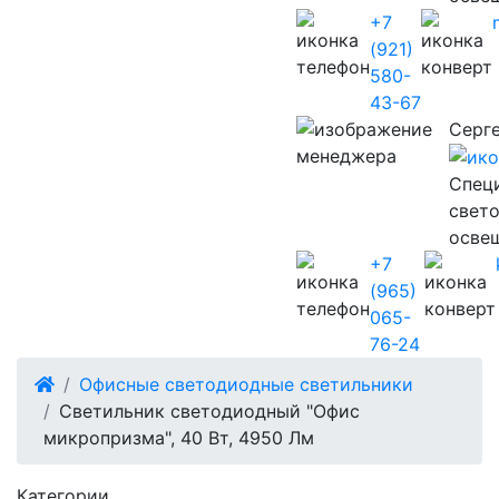
+7
(921)
580-
43-67
Серг
Cпец
свет
осве
+7
(965)
065-
76-24
Офисные светодиодные светильники
Светильник светодиодный "Офис
микропризма", 40 Вт, 4950 Лм
Категории