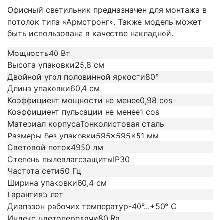
Офисный светильник предназначен для монтажа в
потолок типа «Армстронг». Также модель может
быть использована в качестве накладной.
Мощность
40 Вт
Высота упаковки
25,8 см
Двойной угол половинной яркости
80°
Длина упаковки
60,4 см
Коэффициент мощности не менее
0,98 cos
Коэффициент пульсации не менее
1 cos
Материал корпуса
Тонколистовая сталь
Размеры без упаковки
595x595x51 мм
Световой поток
4950 лм
Степень пылевлагозащиты
IP30
Частота сети
50 Гц
Ширина упаковки
60,4 см
Гарантия
5 лет
Диапазон рабочих температур
-40°...+50° C
Индекс цветопередачи
80 Ra