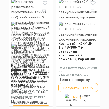
Получить КП за 15
КП
Скачать
минут
КП
Скачать
минут
КП
Кронштейн К2К-1,0-
1,5-48-180-Ф2-
радиусный
консольный 2-
рожковый, гор.оцинк.
Коннектор-
Размеры без упаковки: 30x20x30
разветвитель
мм
герметичный XY222X
Масса без упаковки: 1000 г
(3P), X-образный с 3
Цена по запросу
отводами, без
клапана, с
Получить КП за 15
рычажковой клеммой
Диаметр внеш. оболочки кабеля:
222, рычажки
6OD 8; 9OD11 мм
Скачать
красного, синего и
минут
Материал корпуса: полиамид
оранжевого цвета,
Номинальное напряжение: 250 В
КП
Цена по запросу
длина 151 мм, кабель-
кабель, 3 Пин, паралл,