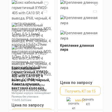
Получить КП за 15
IP68, неразъемный,
провод 0.5-2.5мм2,
Скачать
минут
6OD8; 9OD11
КП
Крепление длинная
лира
Бокс кабельный
герметичный XYM20-
405 with CA10 5P, 4
вывода, IP68, черный,
Цена по запросу
4 винта крышки,
винтовая колодка,
Получить КП за 15
М20, 5 Пин, 0,5-1,5мм2,
Материал корпуса: поликарбонат
полиамид, размеры
Размеры без упаковки:
Скачать
корпуса 63х65х29мм
минут
114х95.5х36 мм
Степень пылевлагозащиты: IP68
КП
Цена по запросу