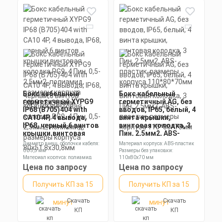
Бокс кабельный
Бокс кабельный
герметичный XYPG9
герметичный AG, без
IP68 (B705)404 with
вводов, IP65, белый, 4
CA10 4P, 4 вывода,
винта крышки,
IP68, черный,6 винтов
винтовая колодка, 3
крышки,винтовая
Пин, 2,5мм2, ABS-
колодка,PG9, 4 Пин,
пластик, размеры
Диаметр внеш. оболочки кабеля:
Материал корпуса: ABS-пластик
0,5-2,5мм2, полиамид,
корпуса 110*80*70мм
OD5,5 мм
Размеры без упаковки:
размеры корпуса
Материал корпуса: полиамид
110х80х70 мм
80х51,8х30,8мм
Размеры без упаковки:
Степень пылевлагозащиты: IP65
Цена по запросу
Цена по запросу
51х26х21.8 мм
Получить КП за 15
Получить КП за 15
Скачать
Скачать
минут
минут
КП
КП