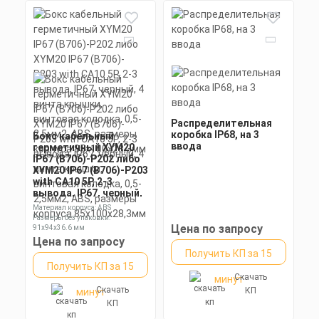
Распределительная
коробка IP68, на 3
Бокс кабельный
ввода
герметичный XYM20
IP67 (B706)-P202 либо
XYM20 IP67 (B706)-P203
with CA10 5P, 2-3
вывода, IP67, черный,
4 винта крышки,
Материал корпуса: ABS
винтовая колодка,
Размеры без упаковки:
0,5-2,5мм2, ABS,
Цена по запросу
91x94x36.6 мм
размеры корпуса
Степень пылевлагозащиты: IP68
Цена по запросу
85х100х28,3мм
Получить КП за 15
Получить КП за 15
Скачать
минут
Скачать
КП
минут
КП