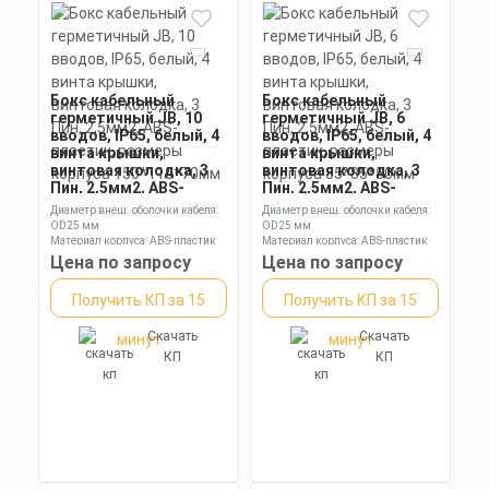
Получить КП за 15
Скачать
минут
КП
Бокс кабельный
Бокс кабельный
герметичный JB, 10
герметичный JB, 6
вводов, IP65, белый, 4
вводов, IP65, белый, 4
винта крышки,
винта крышки,
винтовая колодка, 3
винтовая колодка, 3
Пин, 2,5мм2, ABS-
Пин, 2,5мм2, ABS-
пластик, размеры
пластик, размеры
Диаметр внеш. оболочки кабеля:
Диаметр внеш. оболочки кабеля:
корпуса 150*110*70мм
корпуса 85*85*50мм
OD25 мм
OD25 мм
Материал корпуса: ABS-пластик
Материал корпуса: ABS-пластик
Размеры без упаковки: 50*50 мм
Размеры без упаковки:
Цена по запросу
Цена по запросу
100х100х70 мм
Получить КП за 15
Получить КП за 15
Скачать
Скачать
минут
минут
КП
КП