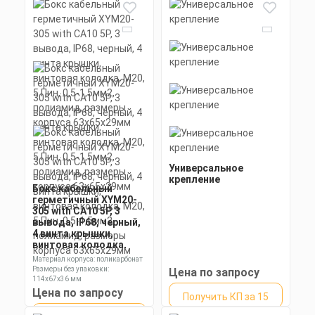
Автомобильное
крепление № 1
Универсальное
крепление
Бокс кабельный
герметичный XYM20-
305 with CA10 5P, 3
вывода, IP68, черный,
4 винта крышки,
винтовая колодка,
Цена по запросу
М20, 5 Пин, 0,5-1,5мм2,
Материал корпуса: поликарбонат
полиамид, размеры
Размеры без упаковки:
Цена по запросу
корпуса 63х65х29мм
114х67х36 мм
Получить КП за 15
Степень пылевлагозащиты: IP68
Цена по запросу
Получить КП за 15
Скачать
минут