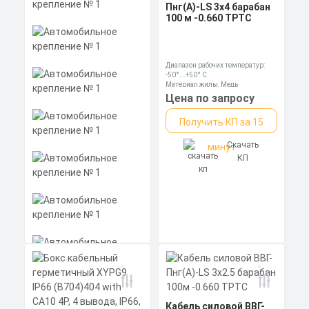
Пнг(А)-LS 3х4 барабан
100 м -0.660 ТРТС
Диапазон рабочих температур:
-50°...+50° C
Материал жилы: Медь
Цвет: Черный
Цена по запросу
Получить КП за 15
Скачать
минут
КП
Кабель силовой ВВГ-