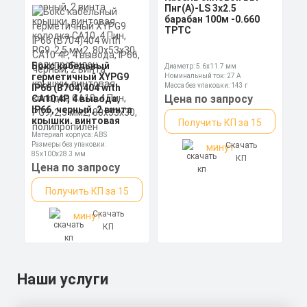
Пнг(А)-LS 3х2.5
барабан 100м -0.660
ТРТС
Бокс кабельный
Диаметр: 5.6x11.7 мм
герметичный XYPG9
Номинальный ток: 27 А
Масса без упаковки: 143 г
IP66 (B704)404 with
Автомобильное
Цена по запросу
CA10 4P, 4 вывода,
крепление № 1
IP66, черный, 2 винта
крышки, винтовая
Получить КП за 15
колодка CA10, 4 Пин,
Материал корпуса: ABS
PG9, 2,5 мм2, 80х53х30,
Размеры без упаковки:
Скачать
минут
полипропилен
85x100x28.3 мм
КП
Степень пылевлагозащиты: IP67
Цена по запросу
Получить КП за 15
Цена по запросу
Скачать
минут
Получить КП за 15
КП
Скачать
минут
КП
Наши услуги