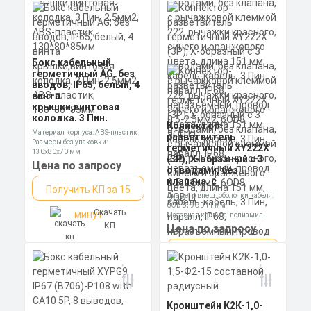
Бокс кабельный
герметичный AG, без
вводов, IP65, белый, 4
винта
крышки,винтовая
колодка, 3 Пин,
Коннектор-
2,5мм2, ABS-пластик,
Материал корпуса: ABS-пластик
разветвитель
130*80*85мм
Размеры без упаковки:
герметичный XY222X
130х80х70 мм
(3P), X-образный с 3
Степень пылевлагозащиты: IP65
Цена по запросу
отводами, без
клапана, с
Получить КП за 15
рычажковой клеммой
Диаметр внеш. оболочки кабеля:
222, рычажки
6OD 8; 9OD11 мм
Скачать
минут
красного, синего и
Материал корпуса: полиамид
оранжевого цвета,
КП
Номинальное напряжение: 250 В
Цена по запросу
длина 151 мм, кабель-
кабель, 3 Пин, паралл,
Получить КП за 15
IP68, неразъемный,
провод 0.5-2.5мм2,
Скачать
минут
6OD8; 9OD11
КП
Кронштейн К2К-1,0-