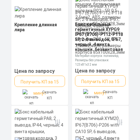
Бокс кабельный
Крепление длинная
герметичный XYPG9
лира
IP67 (B706)-P112-P118
5P, 2-8 выводов, IP67,
черный, 4 винта
крышки, безвинтовая
колодка Р02 - 5Р, 0,5-
Материал корпуса: полиамид
2,5мм2, ABS, размеры
Размеры без упаковки:
корпуса
123х81х32 мм
85х100х28,3мм
Степень пылевлагозащиты: IP68
Цена по запросу
Цена по запросу
Получить КП за 15
Получить КП за 15
Скачать
Скачать
минут
минут
КП
КП