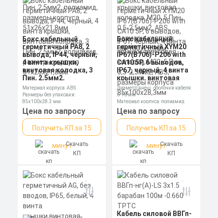
Бокс кабельный
Бокс кабельный
герметичный РА8, 2
герметичный XYM20
вывода, IP44, черный,
IP67(B706)-P206 with
4 винта крышки,
CA10 5P, 6 выводов,
винтовая колодка, 3
IP67, черный, 4 винта
Пин, 2,5мм2,
крышки, винтовая
полиамид, размеры
колодка, M20, 5 Пин,
Материал корпуса: ABS
Диаметр внеш. оболочки кабеля:
корпуса 51х26х21,8мм
0,5-2,5мм2, ABS,
Размеры без упаковки:
6-10 мм
размеры корпуса
85x100x28.3 мм
Материал корпуса: полиамид
85х100х28,3мм
Степень пылевлагозащиты: IP67
Размеры без упаковки: 63x65x29
Цена по запросу
Цена по запросу
мм
Получить КП за 15
Получить КП за 15
Скачать
Скачать
минут
минут
КП
КП
Кабель силовой ВВГп-