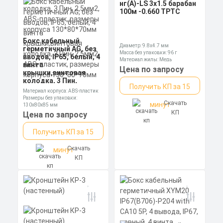
нг(А)-LS 3х1.5 барабан
100м -0.660 ТРТС
Бокс кабельный
Диаметр: 9.8х4.7 мм
герметичный AG, без
Масса без упаковки: 96 г
вводов, IP65, белый, 4
Материал жилы: Медь
винта
Цена по запросу
крышки,винтовая
колодка, 3 Пин,
Получить КП за 15
2,5мм2, ABS-пластик,
Материал корпуса: ABS-пластик
размеры корпуса
Размеры без упаковки:
Скачать
130*80*70мм
минут
130х80х85 мм
Степень пылевлагозащиты: IP65
КП
Цена по запросу
Получить КП за 15
Скачать
минут
КП