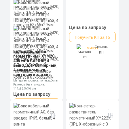
Цена по запросу
Получить КП за 15
Скачать
минут
Бокс кабельный
КП
герметичный XYM20-
405 with CA10 5P, 4
вывода, IP68, черный,
4 винта крышки,
винтовая колодка,
М20, 5 Пин, 0,5-1,5мм2,
Материал корпуса: поликарбонат
полиамид, размеры
Размеры без упаковки:
корпуса 63х65х29мм
114х95.5х36 мм
Степень пылевлагозащиты: IP68
Цена по запросу
Получить КП за 15
Скачать
минут
КП