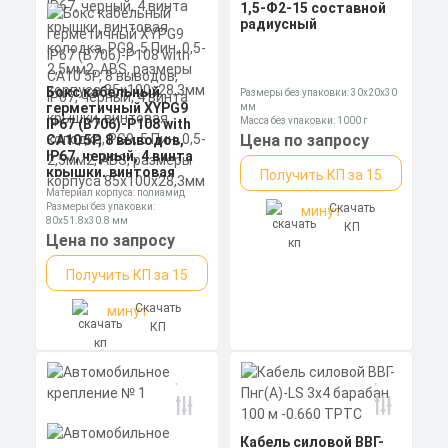
1,5-Ф2-15 составной
радиусный
Бокс кабельный
Размеры без упаковки: 30x20x30
герметичный XYPG9
мм
Масса без упаковки: 1000 г
IP67 (B706)-P108 with
Цена по запросу
CA10 5P, 8 выводов,
IP67, черный, 4 винта
крышки, винтовая
Получить КП за 15
колодка, PG9, 5 Пин,
Материал корпуса: полиамид
0,5-2,5мм2, ABS,
Размеры без упаковки:
Скачать
минут
размеры корпуса
80x51.8x30.8 мм
КП
85х100х28,3мм
Степень пылевлагозащиты: IP68
Цена по запросу
Получить КП за 15
Скачать
минут
КП
Кабель силовой ВВГ-