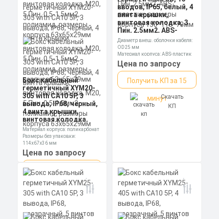
вводов, IP65, белый, 4
винта крышки,
винтовая колодка, 3
Пин, 2,5мм2, ABS-
пластик, размеры
Диаметр внеш. оболочки кабеля:
корпуса 150*110*70мм
OD25 мм
Материал корпуса: ABS-пластик
Размеры без упаковки: 50*50 мм
Цена по запросу
Бокс кабельный
Получить КП за 15
герметичный XYM20-
305 with CA10 5P, 3
Скачать
минут
вывода, IP68, черный,
КП
4 винта крышки,
винтовая колодка,
М20, 5 Пин, 0,5-1,5мм2,
Материал корпуса: поликарбонат
полиамид, размеры
Размеры без упаковки:
корпуса 63х65х29мм
114х67х36 мм
Степень пылевлагозащиты: IP68
Цена по запросу
Получить КП за 15
Скачать
минут
КП