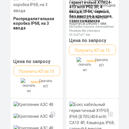
герметичный XYM24-
413 with P02 3P, 4
ввода, IP44, черный,
без винтов в крышке,
Распределительная
самозажимная
коробка IP68, на 3
колодка PO2, 3P, 0.5-
Материал корпуса: поликарбонат
ввода
1.5мм2, полиамид,
Размеры без упаковки:
размеры корпуса
59.5x67x37 мм
D80х61 мм
Степень пылевлагозащиты: IP68
Цена по запросу
Получить КП за 15
Скачать
минут
Цена по запросу
КП
Получить КП за 15
Скачать
минут
КП