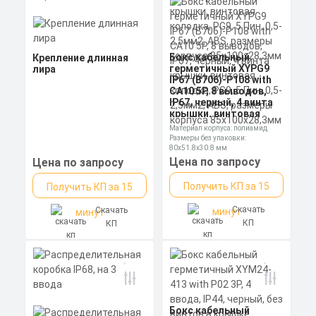
Бокс кабельный
Крепление длинная
герметичный XYPG9
лира
IP67 (B706)-P108 with
CA10 5P, 8 выводов,
IP67, черный, 4 винта
крышки, винтовая
колодка, PG9, 5 Пин,
Материал корпуса: полиамид
0,5-2,5мм2, ABS,
Размеры без упаковки:
размеры корпуса
80x51.8x30.8 мм
85х100х28,3мм
Степень пылевлагозащиты: IP68
Цена по запросу
Цена по запросу
Получить КП за 15
Получить КП за 15
Скачать
Скачать
минут
минут
КП
КП
Бокс кабельный