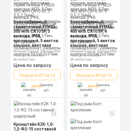
Бокс кабельный
Бокс кабельный
герметичный XYM25-
герметичный XYM25-
305 with CA10 5P, 3
405 with CA10 5P, 4
вывода, IP68,
вывода, IP68,
прозрачный, 5 винтов
прозрачный, 5 винтов
крышки, винтовая
крышки, винтовая
колодка, М25, 5 Пин,
колодка, М25, 5 Пин,
Материал корпуса: полипропилен
Материал корпуса: полипропилен
0,5-2,5мм2,
0,5-2,5мм2,
Размеры без упаковки:
Размеры без упаковки:
поликарбонат,
поликарбонат,
68.6x45x32 мм
68.6x45x32 мм
размеры корпуса
размеры корпуса
Степень пылевлагозащиты: IP65
Степень пылевлагозащиты: IP65
Цена по запросу
Цена по запросу
59,5х67х37мм
59,5х67х37мм
Получить КП за 15
Получить КП за 15
Скачать
Скачать
минут
минут
КП
КП
Кронштейн К2К-1,0-
1,5-Ф2-15 составной