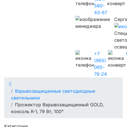
580-
43-67
Серг
Cпец
свет
осве
+7
(965)
065-
76-24
Взрывозащищенные светодиодные
светильники
Прожектор Взрывозащищенный GOLD,
консоль K-1, 79 Вт, 100°
Категории