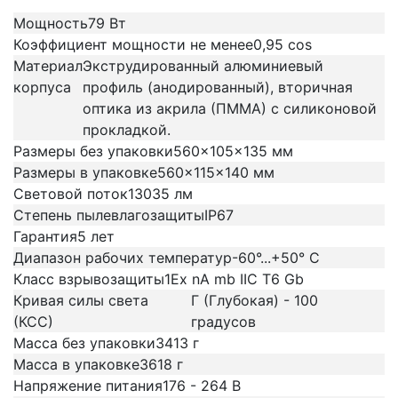
Мощность
79 Вт
Коэффициент мощности не менее
0,95 cos
Материал
Экструдированный алюминиевый
корпуса
профиль (анодированный), вторичная
оптика из акрила (ПММА) с силиконовой
прокладкой.
Размеры без упаковки
560x105x135 мм
Размеры в упаковке
560x115x140 мм
Световой поток
13035 лм
Степень пылевлагозащиты
IP67
Гарантия
5 лет
Диапазон рабочих температур
-60°...+50° C
Класс взрывозащиты
1Ex nA mb IIC T6 Gb
Кривая силы света
Г (Глубокая) - 100
(КСС)
градусов
Масса без упаковки
3413 г
Масса в упаковке
3618 г
Напряжение питания
176 - 264 В