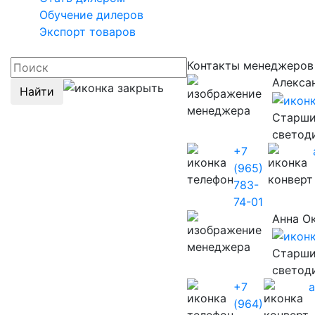
Обучение дилеров
Экспорт товаров
Контакты менеджеро
Алекса
Найти
Старши
светод
+7
(965)
783-
74-01
Анна О
Старши
светод
+7
(964)