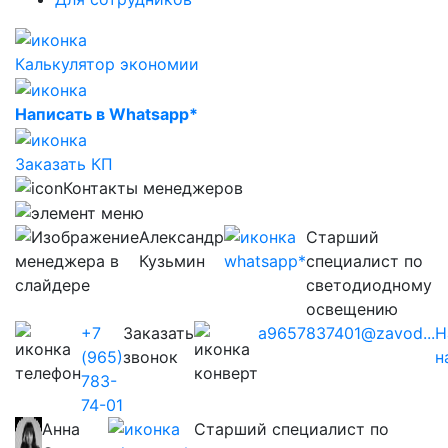
Калькулятор экономии
Написать в Whatsapp*
Заказать КП
Контакты менеджеров
Александр
Старший
Кузьмин
специалист по
светодиодному
освещению
+7
Заказать
a9657837401@zavod...
Н
(965)
звонок
н
783-
74-01
Анна
Старший специалист по