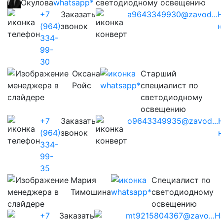
Окулова
светодиодному освещению
+7
Заказать
a9643349930@zavod...
(964)
звонок
334-
99-
30
Оксана
Старший
Ройс
специалист по
светодиодному
освещению
+7
Заказать
o9643349935@zavod...
(964)
звонок
334-
99-
35
Мария
Cпециалист по
Тимошина
светодиодному
освещению
+7
Заказать
mt9215804367@zavo...
Н