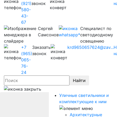
(921)
звонок
н
580-
43-
67
Сергей
Cпециалист по
Самсонов
светодиодному
освещению
+7
Заказать
krd9650657624@zav...
Н
(965)
звонок
н
065-
76-
24
Найти
Уличные светильники и
комплектующие к ним
Архитектурные