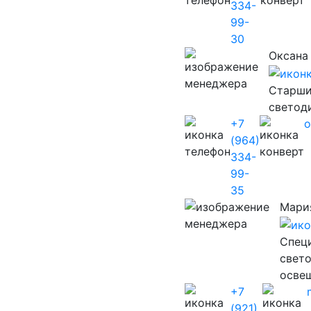
334-
99-
30
Оксана
Старши
светод
+7
o
(964)
334-
99-
35
Мари
Cпец
свет
осве
+7
(921)