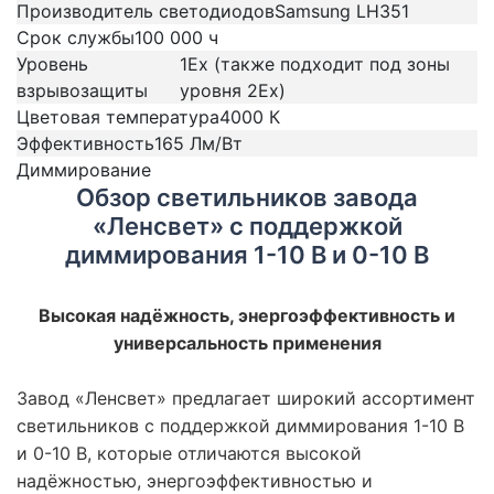
Производитель светодиодов
Samsung LH351
Срок службы
100 000 ч
Уровень
1Ex (также подходит под зоны
взрывозащиты
уровня 2Ex)
Цветовая температура
4000 К
Эффективность
165 Лм/Вт
Диммирование
Обзор светильников 
Обзор светильников завода
«Ленсвет» с поддержкой
диммирования 1-10 В и 0-10 В
Высокая надёжность, энергоэффективность и
универсальность применения
Завод «Ленсвет» предлагает широкий ассортимент
светильников с поддержкой диммирования 1-10 В
и 0-10 В, которые отличаются высокой
надёжностью, энергоэффективностью и