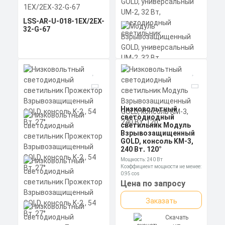
LSS-AR-U-018-1EX/2EX-
32-G-67
Модуль
Мощность: 32 Вт
Взрывозащищенный
Коэффициент мощности не менее:
GOLD, универсальный
0,95 cos
UM-2, 32 Вт,
Материал корпуса:
Цена по запросу
светодиодный
Экструдированный
светильник
алюминиевый профиль
Низковольтный
Заказать
(анодированный), вторичная
светодиодный
Мощность: 32 Вт
оптика из акрила (ПММА) с
Коэффициент мощности не менее:
светильник Модуль
силиконовой прокладкой.
Скачать
0,95 cos
Взрывозащищенный
Материал корпуса:
КП
Цена по запросу
GOLD, консоль KM-3,
Экструдированный
240 Вт, 120°
алюминиевый профиль
Заказать
(анодированный), рассеиватель
Мощность: 240 Вт
поликарбонат
Коэффициент мощности не менее:
0,95 cos
Скачать
Материал корпуса:
Цена по запросу
КП
Экструдированный
алюминиевый профиль
Заказать
(анодированный), рассеиватель
поликарбонат.
Скачать