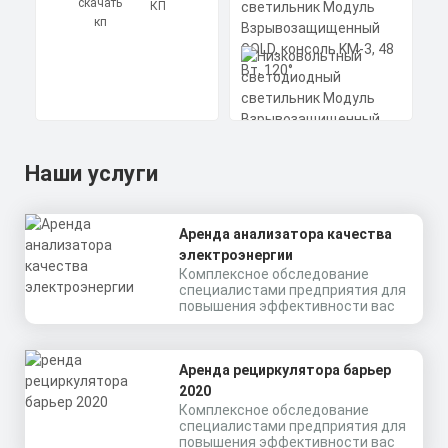
КП
КП
Низковольтный
светодиодный
светильник Модуль
Наши услуги
Взрывозащищенный
GOLD, консоль KM-3,
48 Вт, 120°
Аренда анализатора качества
Мощность: 48 Вт
Коэффициент мощности не менее:
электроэнергии
0,95 cos
Комплексное обследование
Материал корпуса:
Цена по запросу
специалистами предприятия для
Экструдированный
повышения эффективности вас
алюминиевый профиль
Заказать
(анодированный), рассеиватель
поликарбонат.
Скачать
Аренда рециркулятора барьер
КП
2020
Комплексное обследование
специалистами предприятия для
повышения эффективности вас