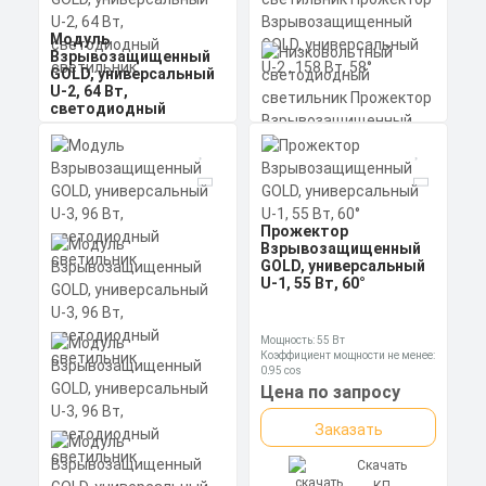
Модуль
Взрывозащищенный
GOLD, универсальный
U-2, 64 Вт,
светодиодный
светильник
Низковольтный
Мощность: 64 Вт
светодиодный
Коэффициент мощности не менее:
светильник
0,95 cos
Прожектор
Материал корпуса:
Цена по запросу
Взрывозащищенный
Экструдированный
GOLD, универсальный
алюминиевый профиль
Прожектор
Заказать
(анодированный), рассеиватель
U-2 , 158 Вт, 58°
Взрывозащищенный
Мощность: 158 Вт
поликарбонат
Коэффициент мощности не менее:
GOLD, универсальный
Скачать
0,95 cos
U-1, 55 Вт, 60°
КП
Материал корпуса:
Цена по запросу
Экструдированный
алюминиевый профиль
Заказать
(анодированный), вторичная
Мощность: 55 Вт
оптика из акрила (ПММА) с
Коэффициент мощности не менее:
силиконовой прокладкой.
0,95 cos
Скачать
Материал корпуса:
Цена по запросу
КП
Экструдированный
алюминиевый профиль
Заказать
(анодированный), вторичная
оптика из акрила (ПММА) с
силиконовой прокладкой.
Скачать