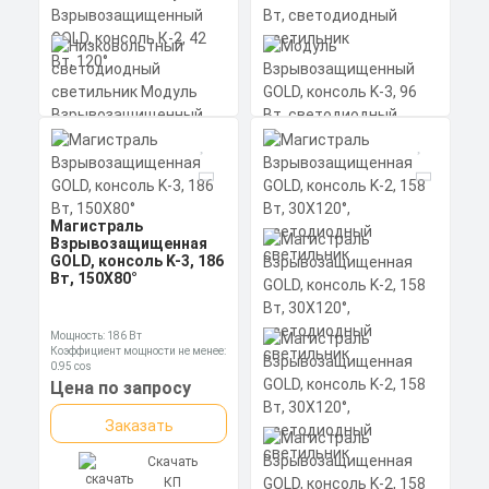
Модуль
Взрывозащищенный
GOLD, консоль K-3, 96
Вт, светодиодный
светильник
Магистраль
Низковольтный
Взрывозащищенная
Мощность: 96 Вт
светодиодный
Коэффициент мощности не менее:
GOLD, консоль K-3, 186
светильник Модуль
0,95 cos
Вт, 150X80°
Взрывозащищенный
Материал корпуса:
Цена по запросу
GOLD, консоль К-2, 42
Экструдированный
Вт, 120°
алюминиевый профиль
Заказать
(анодированный), рассеиватель
Мощность: 186 Вт
Мощность: 42 Вт
поликарбонат
Коэффициент мощности не менее:
Коэффициент мощности не менее:
0,95 cos
Скачать
0,95 cos
Материал корпуса:
Цена по запросу
Материал корпуса:
КП
Цена по запросу
Экструдированный
Экструдированный
алюминиевый профиль
алюминиевый профиль
Заказать
(анодированный), вторичная
Заказать
(анодированный), рассеиватель
оптика из акрила (ПММА) с
поликарбонат.
силиконовой прокладкой.
Скачать
Скачать
КП
КП