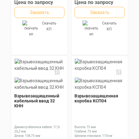
Ключ: 27 мм
35,8-44,0 мм
Цена по запросу
Цена по запросу
Длина: 105,25 мм
Заказать
Заказать
Скачать
Скачать
КП
КП
Взрывозащищенный
Взрывозащищенная
кабельный ввод 32
коробка КСП04
КНН
Диаметр оболочки кабеля: 17,0-
Высота: 75 мм
26,2 мм
Глубина: 75 мм
Длина: 106,75 мм
Ширина упаковки: 110 см