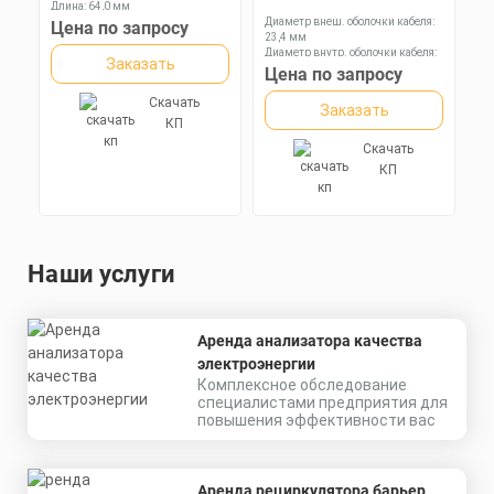
Длина: 64,0 мм
Ключ: 75 мм
Диаметр внеш. оболочки кабеля:
Цена по запросу
23,4 мм
Диаметр внутр. оболочки кабеля:
Заказать
16,9 мм
Цена по запросу
Диаметр оболочки кабеля: 6,5-13,9
мм
Скачать
Заказать
КП
Скачать
КП
Наши услуги
Аренда анализатора качества
электроэнергии
Комплексное обследование
специалистами предприятия для
повышения эффективности вас
Аренда рециркулятора барьер