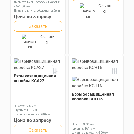
Диаметр внеш. оболочки кабеля:
Скачать
9,5-15,9 мм
Диаметр внутр. оболочки кабеля:
КП
6,1-11,7 мм
Цена по запросу
Длина: 84,3 мм
Заказать
Скачать
КП
Взрывозащищенная
коробка КСА27
Взрывозащищенная
коробка КСН16
Высота: 230 мм
Глубина: 111 мм
Ширина упаковки: 280 см
Цена по запросу
Высота: 300 мм
Глубина: 161 мм
Заказать
Ширина упаковки: 500 см