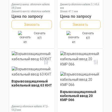
Диаметр внеш. оболочки кабеля:
Диаметр оболочки кабеля: 3,1-8,6
38,0 мм
мм
Диаметр внутр. оболочки кабеля:
Длина: 47,1 мм
30,4 мм
Ключ: 24 мм
Цена по запросу
Цена по запросу
Диаметр оболочки кабеля: 17,0-
26,2 мм
Заказать
Заказать
Скачать
Скачать
КП
КП
Взрывозащищенный
кабельный ввод 63 КНТ
Взрывозащищенный
кабельный ввод 20
КМР 066
Диаметр оболочки кабеля: 47,5-
56,0 мм