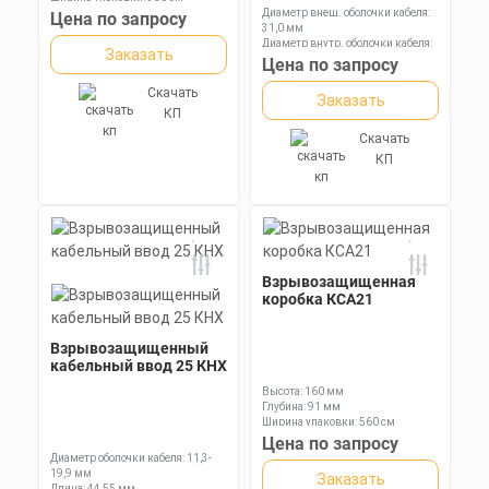
Диаметр внеш. оболочки кабеля:
Цена по запросу
31,0 мм
Диаметр внутр. оболочки кабеля:
Заказать
25,1 мм
Цена по запросу
Диаметр оболочки кабеля: 11,3-
19,9 мм
Скачать
Заказать
КП
Скачать
КП
Взрывозащищенная
коробка КСА21
Взрывозащищенный
кабельный ввод 25 КНХ
Высота: 160 мм
Глубина: 91 мм
Ширина упаковки: 560 см
Цена по запросу
Диаметр оболочки кабеля: 11,3-
19,9 мм
Заказать
Длина: 44,55 мм