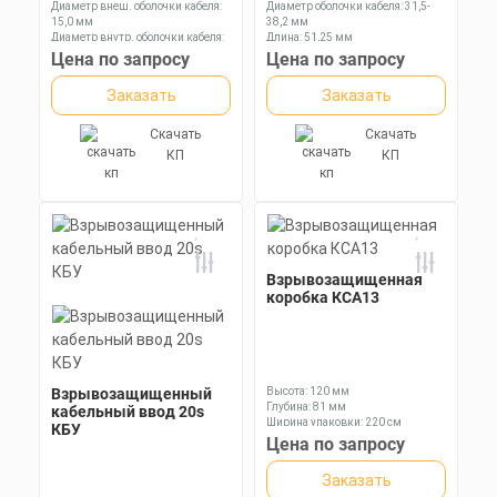
Диаметр внеш. оболочки кабеля:
Диаметр оболочки кабеля: 31,5-
15,0 мм
38,2 мм
Диаметр внутр. оболочки кабеля:
Длина: 51,25 мм
9,5 мм
Ключ: 55 мм
Цена по запросу
Цена по запросу
Диаметр оболочки кабеля: 3,1-8,6
мм
Заказать
Заказать
Скачать
Скачать
КП
КП
Взрывозащищенная
коробка КСА13
Взрывозащищенный
Высота: 120 мм
Глубина: 81 мм
кабельный ввод 20s
Ширина упаковки: 220 см
КБУ
Цена по запросу
Заказать