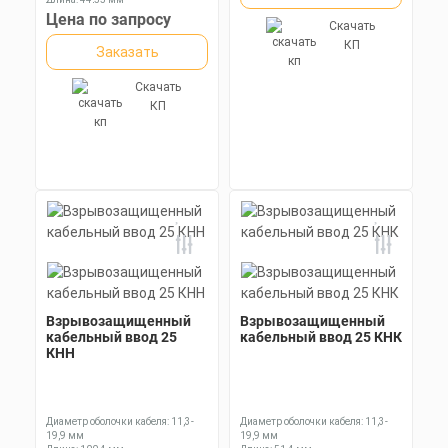
Ключ: 36 мм
Цена по запросу
Скачать
КП
Заказать
Скачать
КП
Взрывозащищенный
Взрывозащищенный
кабельный ввод 25
кабельный ввод 25 КНК
КНН
Диаметр оболочки кабеля: 11,3-
Диаметр оболочки кабеля: 11,3-
19,9 мм
19,9 мм