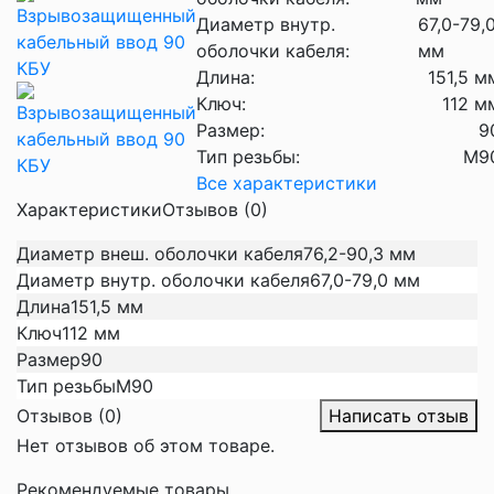
Диаметр внутр.
67,0-79,
оболочки кабеля:
мм
Длина:
151,5 м
Ключ:
112 м
Размер:
9
Тип резьбы:
М9
Все характеристики
Характеристики
Отзывов (0)
Диаметр внеш. оболочки кабеля
76,2-90,3 мм
Диаметр внутр. оболочки кабеля
67,0-79,0 мм
Длина
151,5 мм
Ключ
112 мм
Размер
90
Тип резьбы
М90
Отзывов (0)
Написать отзыв
Нет отзывов об этом товаре.
Рекомендуемые товары