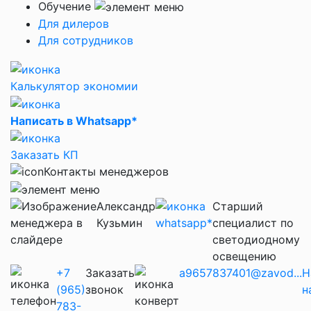
Обучение
Для дилеров
Для сотрудников
Калькулятор экономии
Написать в Whatsapp*
Заказать КП
Контакты менеджеров
Александр
Старший
Кузьмин
специалист по
светодиодному
освещению
+7
Заказать
a9657837401@zavod...
Н
(965)
звонок
н
783-