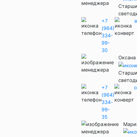
Старши
светод
+7
(964)
334-
99-
30
Оксана
Старши
светод
+7
o
(964)
334-
99-
35
Мари