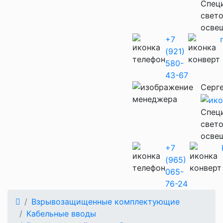
Cпец
свет
осве
+7
(921)
580-
43-67
Серг
Cпец
свет
осве
+7
(965)
065-
76-24
Взрывозащищенные комплектующие
Кабельные вводы