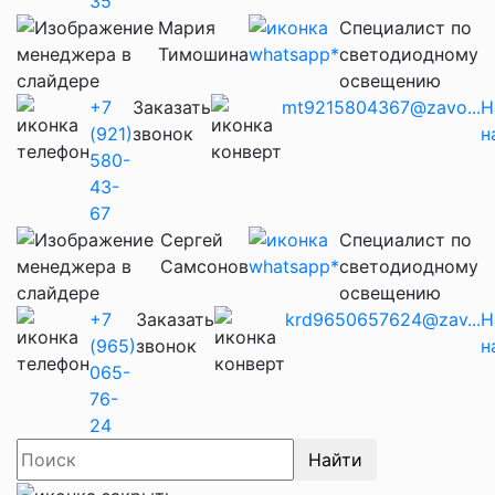
35
Мария
Cпециалист по
Тимошина
светодиодному
освещению
+7
Заказать
mt9215804367@zavo...
Н
(921)
звонок
н
580-
43-
67
Сергей
Cпециалист по
Самсонов
светодиодному
освещению
+7
Заказать
krd9650657624@zav...
Н
(965)
звонок
н
065-
76-
24
Найти