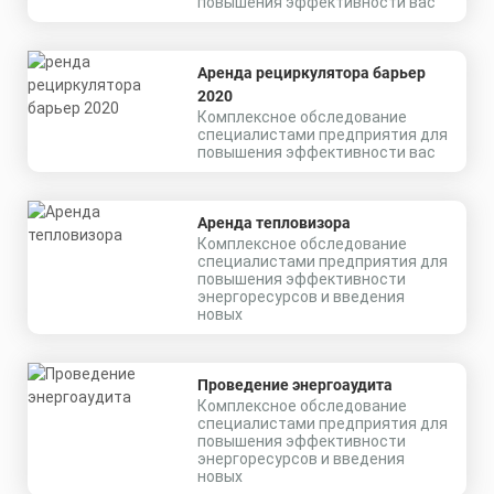
повышения эффективности вас
Модуль
Взрывозащищенный
GOLD, универсальный
U-1, 80 Вт,
Аренда рециркулятора барьер
светодиодный
2020
светильник
Комплексное обследование
Мощность: 80 Вт
специалистами предприятия для
Коэффициент мощности не менее:
повышения эффективности вас
0,95 cos
Материал корпуса:
Цена по запросу
Экструдированный
алюминиевый профиль
Заказать
(анодированный), рассеиватель
Аренда тепловизора
поликарбонат
Комплексное обследование
Скачать
специалистами предприятия для
КП
повышения эффективности
энергоресурсов и введения
новых
Проведение энергоаудита
Комплексное обследование
специалистами предприятия для
повышения эффективности
энергоресурсов и введения
новых