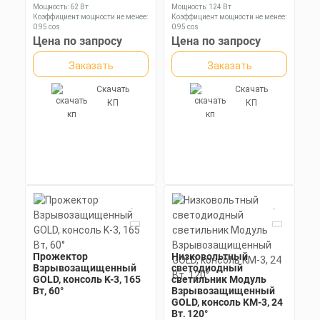
Заказать
(анодированный), рассеиватель
Мощность: 62 Вт
Мощность: 124 Вт
Мощность: 81 Вт
поликарбонат
Коэффициент мощности не менее:
Коэффициент мощности не менее:
Коэффициент мощности не менее:
0,95 cos
Скачать
0,95 cos
0,95 cos
Материал корпуса:
Материал корпуса:
Цена по запросу
Цена по запросу
КП
Материал корпуса:
Цена по запросу
Экструдированный
Экструдированный
Экструдированный
алюминиевый профиль
алюминиевый профиль
алюминиевый профиль
Заказать
Заказать
(анодированный), вторичная
(анодированный), вторичная
Заказать
(анодированный), вторичная
оптика из акрила (ПММА) с
оптика из акрила (ПММА) с
оптика из акрила (ПММА) с
силиконовой прокладкой.
силиконовой прокладкой.
Скачать
Скачать
силиконовой прокладкой.
Скачать
КП
КП
КП
Прожектор
Низковольтный
Взрывозащищенный
светодиодный
GOLD, консоль K-3, 165
светильник Модуль
Вт, 60°
Взрывозащищенный
GOLD, консоль KM-3, 24
Вт, 120°