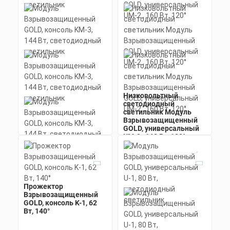
Низковольтный
светодиодный
светильник Модуль
Взрывозащищенный
GOLD, универсальный
UM-2 , 160 Вт, 120°
Мощность: 160 Вт
Коэффициент мощности не менее:
0,95 cos
Материал корпуса:
Цена по запросу
Экструдированный
алюминиевый профиль
Прожектор
Модуль
Заказать
(анодированный), рассеиватель
Взрывозащищенный
Взрывозащищенный
поликарбонат.
GOLD, консоль K-1, 62
GOLD, консоль KM-3,
Скачать
Вт, 140°
144 Вт, светодиодный
КП
светильник