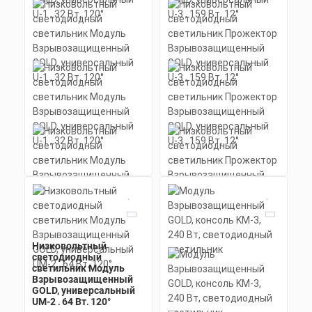
Заказать
(анодированный), рассеиватель
поликарбонат.
Скачать
КП
Низковольтный
светодиодный
светильник Прожектор
Взрывозащищенный
GOLD, универсальный
U-3 , 159 Вт, 12°
Низковольтный
Низковольтный
светодиодный
Мощность: 159 Вт
светодиодный
Коэффициент мощности не менее:
светильник Модуль
светильник Модуль
0,95 cos
Взрывозащищенный
Взрывозащищенный
Материал корпуса:
Цена по запросу
GOLD, универсальный
GOLD, универсальный
Экструдированный
UM-2 , 64 Вт, 120°
U-1 , 32 Вт, 120°
алюминиевый профиль