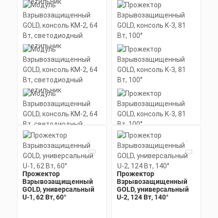
Заказать
(анодированный), рассеиватель
поликарбонат
Скачать
КП
Модуль
Взрывозащищенный
GOLD, консоль KM-2, 64
Вт, светодиодный
светильник
Прожектор
Прожектор
Прожектор
Взрывозащищенный
Взрывозащищенный
Мощность: 64 Вт
Взрывозащищенный
Коэффициент мощности не менее:
GOLD, универсальный
GOLD, универсальный
GOLD, консоль K-3, 81
0,95 cos
U-1, 62 Вт, 60°
U-2, 124 Вт, 140°
Вт, 100°
Материал корпуса:
Цена по запросу
Экструдированный
алюминиевый профиль