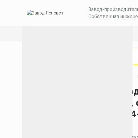
Завод-производител
Собственная инжене
Взрывозащищенные светодиодные светильники
Мод
Категории
Вт,
Бактерицидные
144
рециркуляторы
Уличные