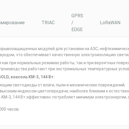
GPRS
мирование
TRIAC
/
LoRaWAN
EDGE
рывозащищенных модулей для установки на АЗС, нефтехимически
аундом, что обеспечивает качественную электроизоляцию свети
ак при нормальных режимах работы, так и при вероятных повреж
производства работают при экстремальных температурных услови
D, консоль KM-3, 144 Вт:
щим светодиоды от влаги, пыли и механических повреждений;
высоким индексом цветопередачи, наиболее близким к естестве
KM-3, 144 Вт эффективен: потребляет минимум электроэнергии, 
000 часов;