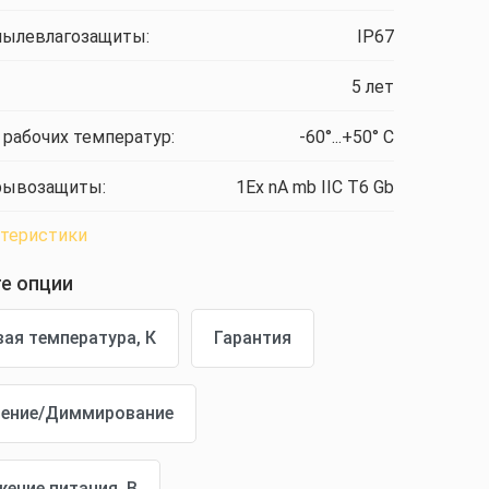
пылевлагозащиты:
IP67
5 лет
 рабочих температур:
-60°...+50° C
рывозащиты:
1Ex nA mb IIC T6 Gb
ктеристики
е опции