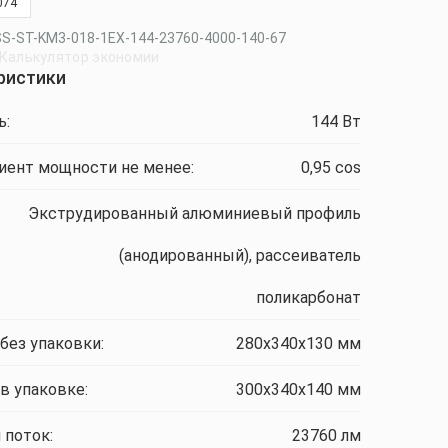
074
SS-ST-KM3-018-1EX-144-23760-4000-140-67
Калькулятор экономии
ристики
ь:
144 Вт
ент мощности не менее:
0,95 cos
Экструдированный алюминиевый профиль
(анодированный), рассеиватель
поликарбонат
без упаковки:
280x340x130 мм
в упаковке:
300x340x140 мм
 поток:
23760 лм