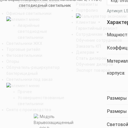
Код - 09-0
Взрывозащищенное
Реквизиты
оборудование
Портфолио
Артикул: L
Офисные светильники
Характе
Клиентам
Аварийные
Гарантийный ремонт
светодиодные
Мощност
Сотрудникам
светильники
Обучение сотрудников
Светильники ЖКХ
Заказать КП
Коэффици
Торговые ритейл
Дилерам
Фитосветильники
Стать дилером
Материал
Опоры
Обучение дилеров
Облучатель-рециркулятор
Экспорт товаров
корпуса:
бактерицидный
Светильники под заказ
Прочее
Размеры 
Усовершенствованные
светильники
Снято с производства
Размеры 
Световой