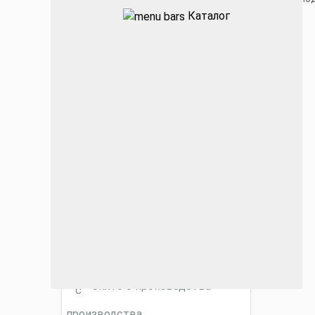
Каталог
Промышленные
Архитектурные
Офисные
ЖКХ
Торговые ритейл
Фитосветильники
Снято с производства