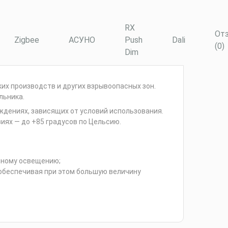
RX
От
Zigbee
АСУНО
Push
Dali
(0)
Dim
х производств и других взрывоопасных зон.
льника.
дениях, зависящих от условий использования.
ях — до +85 градусов по Цельсию.
нному освещению;
обеспечивая при этом большую величину