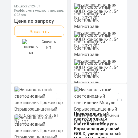
GOLD, консоль K-3 , 81
Вт, 45X140°
Мощность: 124 Вт
Мощность: 81 Вт
Коэффициент мощности не менее:
Коэффициент мощности не менее:
0,95 cos
0,95 cos
Материал корпуса:
Цена по запросу
Материал корпуса:
Цена по запросу
Экструдированный
Экструдированный
алюминиевый профиль
алюминиевый профиль
Заказать
(анодированный), вторичная
Заказать
(анодированный), вторичная
оптика из акрила (ПММА) с
оптика из акрила (ПММА) с
силиконовой прокладкой.
Скачать
силиконовой прокладкой.
Скачать
КП
КП
Низковольтный
Низковольтный
светодиодный
светодиодный
светильник Модуль
светильник
Взрывозащищенный
Магистраль
GOLD, универсальный
Взрывозащищенная