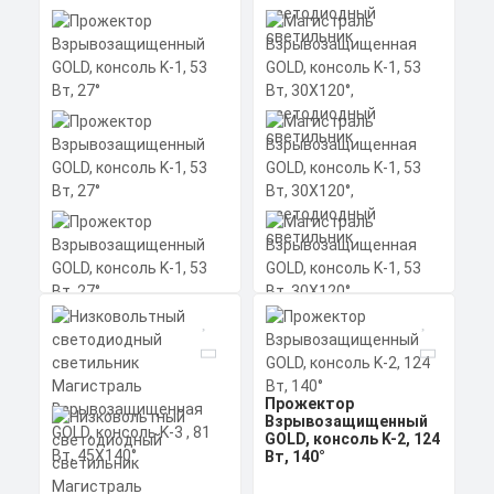
Скачать
алюминиевый профиль
Заказать
(анодированный), рассеиватель
КП
поликарбонат.
Скачать
КП
Прожектор
Прожектор
Магистраль
Взрывозащищенный
Взрывозащищенный
Взрывозащищенная
GOLD, консоль K-2, 124
GOLD, консоль K-1, 53
GOLD, консоль K-1, 53
Вт, 140°
Вт, 27°
Вт, 30X120°,
светодиодный