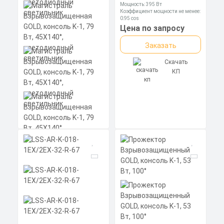
Мощность: 395 Вт
Коэффициент мощности не менее:
0,95 cos
Материал корпуса:
Цена по запросу
Экструдированный
алюминиевый профиль
Заказать
(анодированный), вторичная
оптика из акрила (ПММА) с
силиконовой прокладкой.
Скачать
КП
Магистраль
Взрывозащищенная
GOLD, консоль K-1, 79
Вт, 45X140°,
светодиодный
светильник