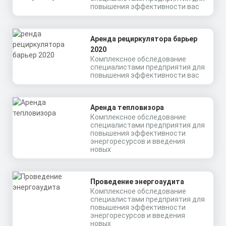
повышения эффективности вас
алюминиевый профиль
Заказать
(анодированный), рассеиватель
поликарбонат.
Скачать
Аренда рециркулятора барьер
КП
2020
Комплексное обследование
специалистами предприятия для
повышения эффективности вас
Аренда тепловизора
Комплексное обследование
специалистами предприятия для
повышения эффективности
энергоресурсов и введения
новых
Проведение энергоаудита
Комплексное обследование
специалистами предприятия для
повышения эффективности
энергоресурсов и введения
новых