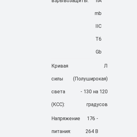
взрывозащиты:
nA
mb
IIC
T6
Gb
Кривая
Л
силы
(Полуширокая)
света
- 130 на 120
(КСС):
градусов
Напряжение
176 -
питания:
264 В