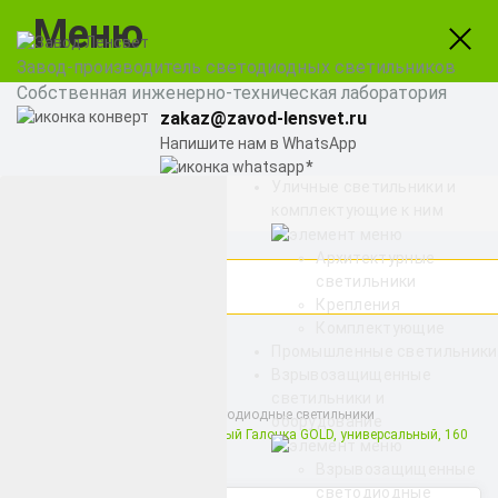
Меню
Завод-производитель светодиодных светильников
Собственная инженерно-техническая лаборатория
zakaz@zavod-lensvet.ru
Напишите нам в WhatsApp
Уличные светильники и
8 (800) 775-65-74
комплектующие к ним
Заказать звонок
Архитектурные
светильники
Крепления
Комплектующие
Найти
Промышленные светильники
Взрывозащищенные
светильники и
Взрывозащищенные светодиодные светильники
оборудование
Модуль Взрывозащищенный Галочка GOLD, универсальный, 160
Вт, светодиодный светильник
Взрывозащищенные
светодиодные