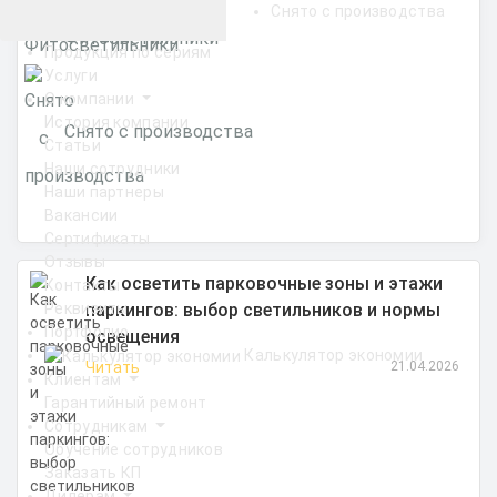
Снято с производства
Фитосветильники
Продукция по сериям
Услуги
О компании
История компании
Снято с производства
Статьи
Наши сотрудники
Наши партнеры
Вакансии
Сертификаты
Отзывы
Как осветить парковочные зоны и этажи
Контакты
паркингов: выбор светильников и нормы
Реквизиты
Портфолио
освещения
Калькулятор экономии
Читать
21.04.2026
Клиентам
Гарантийный ремонт
Сотрудникам
Обучение сотрудников
Заказать КП
Дилерам