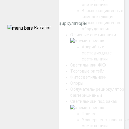
Категории
светильники
Взрывозащищенные
комплектующие
Взрывозащищенное
Бактерицидные рециркуляторы
Каталог
оборудование
Офисные светильники
Уличные
Аварийные
светодиодные
Промышленные
светильники
Светильники ЖКХ
Архитектурные
Торговые ритейл
Фитосветильники
Опоры
Офисные
Облучатель-рециркулятор
бактерицидный
ЖКХ
Светильники под заказ
Прочее
Торговые ритейл
Усовершенствованные
светильники