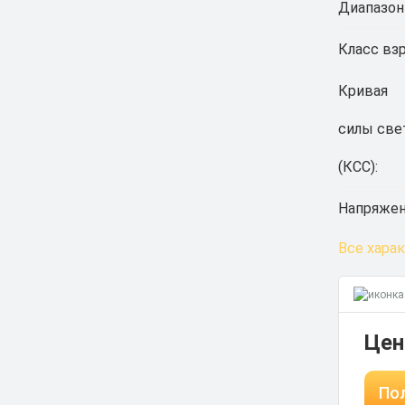
Диапазон
Класс вз
Кривая
силы све
(КСС):
Напряжен
Все хара
Цен
Пол