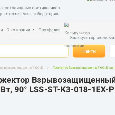
ь светодиодных светильников
рно-техническая лаборатория
ги
О компании
Портфолио
Калькулятор экономи
Найти
тор взрывозащищенный GOLD
Прожектор Взрывозащищенный GOLD, консол
жектор Взрывозащищенный G
 Вт, 90° LSS-ST-K3-018-1EX-