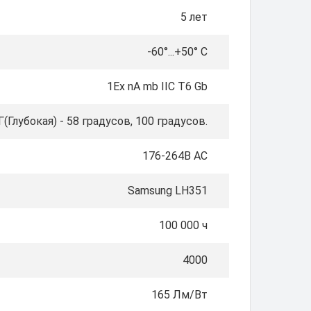
5 лет
-60°...+50° С
1Ex nA mb IIC T6 Gb
(Глубокая) - 58 градусов, 100 градусов.
176-264В AС
Samsung LH351
100 000 ч
4000
165 Лм/Вт