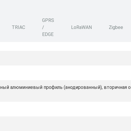
GPRS
TRIAC
/
LoRaWAN
Zigbee
EDGE
ный алюминиевый профиль (анодированный), вторичная оп