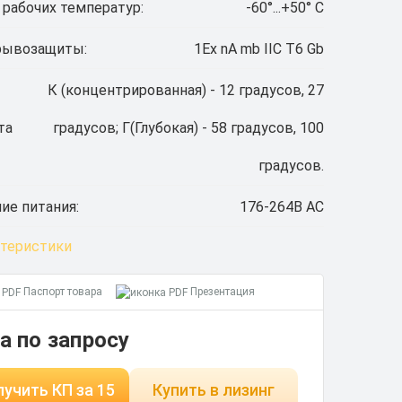
 рабочих температур:
-60°...+50° С
рывозащиты:
1Ex nA mb IIC T6 Gb
К (концентрированная) - 12 градусов, 27
та
градусов; Г(Глубокая) - 58 градусов, 100
градусов.
ие питания:
176-264В AС
ктеристики
Паспорт товара
Презентация
а по запросу
учить КП за 15
Купить в лизинг